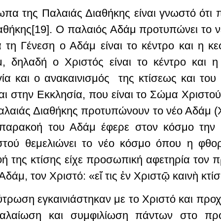
ωπα της Παλαιάς Διαθήκης είναι γνωστό ότι
αθήκης[19]. Ο παλαιός Αδάμ προτυπώνει το νέ
 τη Γένεση ο Αδάμ είναι το κέντρο και η κ
, δηλαδή ο Χριστός είναι το κέντρο και η
ία και ο ανακαινισμός της κτίσεως και το
ι στην Εκκλησία, που είναι το Σώμα Χριστού
αλαιάς Διαθήκης προτυπώνουν το νέο Αδάμ (Χ
 παρακοή του Αδάμ έφερε στον κόσμο την 
στού θεμελιώνει το νέο κόσμο όπου η φθορ
ή της κτίσης είχε προσωπική αφετηρία τον π
δάμ, τον Χριστό: «εἴ τις ἐν Χριστῷ καινὴ κτίσ
ύτρωση εγκαινιάστηκαν με το Χριστό και προ
εφαλαίωση και συμφιλίωση πάντων στο πρ