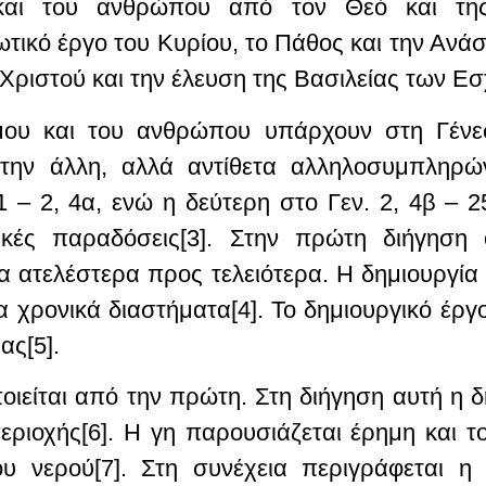
και του ανθρώπου από τον Θεό και της
ωτικό έργο του Κυρίου, το Πάθος και την Ανά
Χριστού και την έλευση της Βασιλείας των Ε
σμου και του ανθρώπου υπάρχουν στη Γένεσ
ί την άλλη, αλλά αντίθετα αλληλοσυμπληρώ
1 – 2, 4α, ενώ η δεύτερη στο Γεν. 2, 4β – 25
ικές παραδόσεις[3]. Στην πρώτη διήγηση
α ατελέστερα προς τελειότερα. Η δημιουργία 
α χρονικά διαστήματα[4]. Το δημιουργικό έρ
ας[5].
ιείται από την πρώτη. Στη διήγηση αυτή η δ
ριοχής[6]. Η γη παρουσιάζεται έρημη και τ
ου νερού[7]. Στη συνέχεια περιγράφεται η 