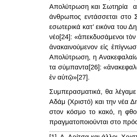
Απολύτρωση και Σωτηρία αφ
άνθρωπος εντάσσεται στο Σώ
εσωτερικά κατ’ εικόνα του Δ
νέο[24]: «ἀπεκδυσάμενοι τὸν
ἀνακαινούμενον εἰς ἐπίγνωσ
Απολύτρωση, η Ανακεφαλαί
τα σύμπαντα[26]: «ἀνακεφαλα
ἐν αὐτῷ»[27].
Συμπερασματικά, θα λέγαμε 
Αδάμ (Χριστό) και την νέα 
στον κόσμο το κακό, η φθο
πραγματοποιούνται στο πρόσ
[1] Δ. Δρίτσα και άλλοι,
Χρισ