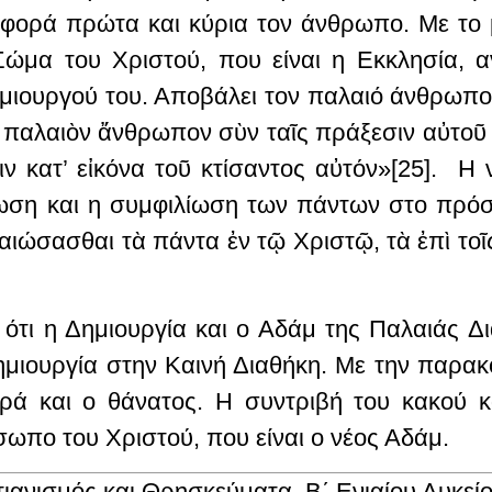
ορά πρώτα και κύρια τον άνθρωπο. Με το 
μα του Χριστού, που είναι η Εκκλησία, αν
ημιουργού του. Αποβάλει τον παλαιό άνθρωπο 
 παλαιὸν ἄνθρωπον σὺν ταῖς πράξεσιν αὐτοῦ 
ιν κατ’ εἰκόνα τοῦ κτίσαντος αὐτόν»[25]. Η 
ωση και η συμφιλίωση των πάντων στο πρόσ
ιώσασθαι τὰ πάντα ἐν τῷ Χριστῷ, τὰ ἐπὶ τοῖς 
ότι η Δημιουργία και ο Αδάμ της Παλαιάς 
Δημιουργία στην Καινή Διαθήκη. Με την παρα
ρά και ο θάνατος. Η συντριβή του κακού κ
ωπο του Χριστού, που είναι ο νέος Αδάμ.
τιανισμός και Θρησκεύματα,
Β΄ Ενιαίου Λυκείο