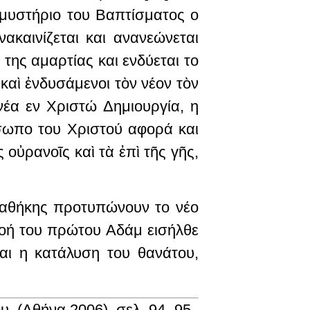
μυστήριο του Βαπτίσματος ο
ακαινίζεται και ανανεώνεται
της αμαρτίας και ενδύεται το
καὶ ἐνδυσάμενοι τὸν νέον τὸν
νέα εν Χριστώ Δημιουργία, η
ωπο του Χριστού αφορά και
οὐρανοῖς καὶ τὰ ἐπὶ τῆς γῆς,
Διαθήκης προτυπώνουν το νέο
κοή του πρώτου Αδάμ εισήλθε
αι η κατάλυση του θανάτου,
υ, (Αθήνα 2006), σελ. 94 -95.