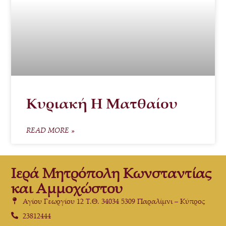
Κυριακή Η Ματθαίου
READ MORE »
Ιερά Μητρόπολη Κωνσταντίας
και Αμμοχώστου
Αγίου Γεωργίου 12 Τ.Θ. 34034 5309 Παραλίμνι – Κύπρος
23812444