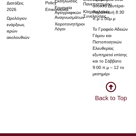
Εκδηλώσεις
Policy
Διατάξεις
Πανεπιστημίου
ανοικτά Δευτέρα-
Ερμηνεία
2026
Επικοινωνία
Κληρικολαϊκές
Παρασκευή 8:30
Αγιογραφικών
Συνελεύσεις
Αναγνωσμάτων
Ωρολόγιον
π.μ-1:00μ.μ
Χειροτονητήριοι
ενάρξεως
Λόγοι
Το Γραφείο Αδειών
ιερών
Γάμου και
ακολουθιών
Πιστοποιητκών
Ελευθερίας
εξυπηρετεί επίσης
και το Σάββατο
9:00 π.μ – 12 το
μεσημέρι
Back to Top