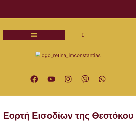
Διαδικασίες και Έντυπα Γάμου
Εορτή Εισοδίων της Θεοτόκου