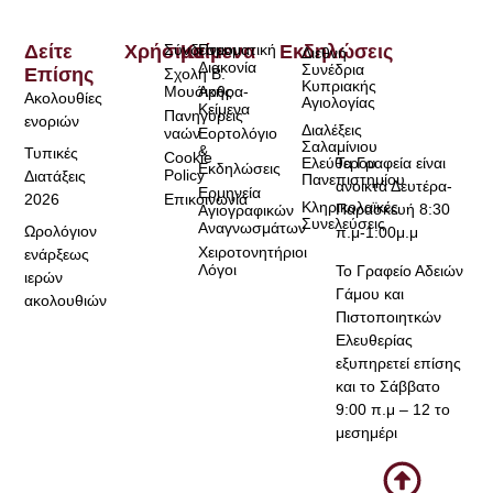
Δείτε
Χρήσιμα
Σύνδεσμοι
Κείμενα
Πνευματική
Εκδηλώσεις
Διεθνή
Διακονία
Συνέδρια
Επίσης
Σχολή Β.
Κυπριακής
Μουσικής
Άρθρα-
Ακολουθίες
Αγιολογίας
Κείμενα
Πανηγύρεις
ενοριών
Διαλέξεις
ναών
Εορτολόγιο
Σαλαμίνιου
&
Τυπικές
Cookie
Τα Γραφεία είναι
Ελεύθερου
Εκδηλώσεις
Policy
Διατάξεις
Πανεπιστημίου
ανοικτά Δευτέρα-
Ερμηνεία
2026
Επικοινωνία
Κληρικολαϊκές
Παρασκευή 8:30
Αγιογραφικών
Συνελεύσεις
Αναγνωσμάτων
Ωρολόγιον
π.μ-1:00μ.μ
Χειροτονητήριοι
ενάρξεως
Λόγοι
Το Γραφείο Αδειών
ιερών
Γάμου και
ακολουθιών
Πιστοποιητκών
Ελευθερίας
εξυπηρετεί επίσης
και το Σάββατο
9:00 π.μ – 12 το
μεσημέρι