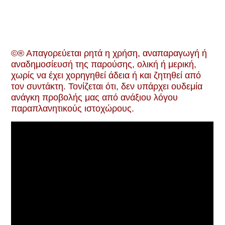
©® Απαγορεύεται ρητά η χρήση, αναπαραγωγή ή
αναδημοσίευσή της παρούσης, ολική ή μερική,
χωρίς να έχει χορηγηθεί άδεια ή και ζητηθεί από
τον συντάκτη. Τονίζεται ότι, δεν υπάρχει ουδεμία
ανάγκη προβολής μας από ανάξιoυ λόγου
παραπλανητικούς ιστοχώρους.