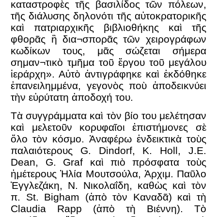
καταστροφὲς τῆς βασιλίδος τῶν πόλεων,
τῆς διάλυσης δηλονότι τῆς αὐτοκρατορικῆς
καὶ πατριαρχικῆς βιβλιοθήκης καὶ τῆς
φθορᾶς ἢ δια¬σπορᾶς τῶν χειρογράφων
κωδίκων τους, μᾶς σώζεται σήμερα
σημαν¬τικὸ τμῆμα τοῦ ἔργου τοῦ μεγάλου
ἱεράρχη». Αὐτὸ ἀντιγράφηκε καὶ ἐκδόθηκε
ἐπανειλημμένα, γεγονὸς ποὺ ἀποδεικνύει
τὴν εὐρύτατη ἀποδοχή του.
Τὰ συγγράμματα καὶ τὸν βίο του μελέτησαν
καὶ μελετοῦν κορυφαῖοι ἐπιστήμονες σὲ
ὅλο τὸν κόσμο. Ἀναφέρω ἐνδεικτικὰ τοὺς
παλαιότερους G. Dindorf, K. Holl, J.E.
Dean, G. Graf καὶ πιὸ πρόσφατα τοὺς
ἡμέτερους Ἠλία Μουτσούλα, Ἀρχιμ. Παῦλο
Ἐγγλεζάκη, Ν. Νικολαΐδη, καθὼς καὶ τὸν
π. St. Bigham (ἀπὸ τὸν Καναδᾶ) καὶ τὴ
Claudia Rapp (ἀπὸ τὴ Βιέννη). Τὸ