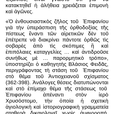
κατακτηθεῖ ἡ ἀλήθεια χρειάζεται ἐπιμονὴ
καὶ ἀγῶνες.
«Ὁ ἐνθουσιαστικὸς ζῆλος τοῦ Ἐπιφανίου
γιὰ τὴν ὑπεράσπιση τῆς ὀρθοδοξίας τῆς
πίστεως ἔναντι τῶν αἱρετικῶν δὲν τοῦ
ἐπέτρεπε νὰ διακρίνει πάντοτε ὀρθῶς τὶς
σοβαρὲς ἀπὸ τὶς σκόπιμες ἢ καὶ
ἐπιπόλαιες καταγγελίες … καὶ ἀντιδροῦσε
συνήθως μὲ … παρορμητικὸ τρόπο»,
ὑποστηρίζει ὁ καθηγητὴς Βλάσιος Φειδᾶς,
περιγράφοντας τὴ στάση τοῦ Ἐπιφανίου
στὸ θέμα τοῦ Ἀντιοχειανοῦ σχίσματος
(362-398). Ἀνάλογες θέσεις διατυπώνονται
καὶ στὸ ἐπίμαχο θέμα τῆς στάσεως τοῦ
Ἐπιφανίου ἀπέναντι στὸν ἱερὸ
Χρυσόστομο, τὴν ὁποία ἡ σχετικὴ
ἁγιολογικὴ καὶ ἱστοριογραφικὴ γραμματεία
σταθερὰ δικαιολογεῖ χωρὶς ἀμφιρροπή,