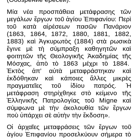
Μία νέα προσπάθεια μετάφρασης τῶν
μεγάλων ἔργων τοῦ ἁγίου Ἐπιφανίου: Περὶ
τοῦ κατὰ αἱρέσεων πασῶν Πανάριον
(1863, 1864, 1872, 1880, 1881, 1882,
1883) καὶ Ἀγκυρωτὸς (1884) στὰ ρωσικὰ
ἔγινε μὲ τὴ σύμπραξη καθηγητῶν καὶ
φοιτητῶν τῆς Θεολογικῆς Ἀκαδημίας τῆς
Μόσχας, ἀπὸ τὸ 1863 μέχρι τὸ 1884.
Ἐκτὸς ἀπ’ αὐτὰ μεταφράστηκαν καὶ
ἐκδόθηκαν καὶ κάποιες ἄλλες μικρὲς
πραγματεῖες τοῦ ἰδίου πατρός. Ἡ
μετάφραση στηρίχθηκε στὸ κείμενο τῆς
Ἑλληνικῆς Πατρολογίας τοῦ Migne καὶ
σύμφωνα μὲ τὴν ἀκολουθία τῶν ἔργων
ποὺ ὑπάρχει σὲ αὐτὴν τὴν ἔκδοση».
Οἱ ἀρχαῖες μεταφράσεις τῶν ἔργων τοῦ
ἁγίου Ἐπιφανίου προσελκύουν σήμερα τὸ