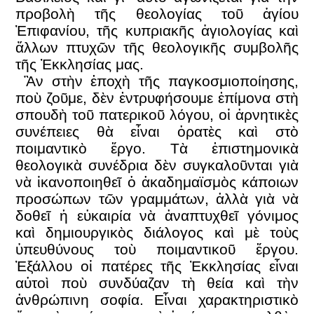
προβολὴ τῆς θεολογίας τοῦ ἁγίου
Ἐπιφανίου, τῆς κυπριακῆς ἁγιολογίας καὶ
ἄλλων πτυχῶν τῆς θεολογικῆς συμβολῆς
τῆς Ἐκκλησίας μας.
Ἂν στὴν ἐποχὴ τῆς παγκοσμιοποίησης,
ποὺ ζοῦμε, δὲν ἐντρυφήσουμε ἐπίμονα στὴ
σπουδὴ τοῦ πατερικοῦ λόγου, οἱ ἀρνητικὲς
συνέπειες θὰ εἶναι ὁρατὲς καὶ στὸ
ποιμαντικὸ ἔργο. Τὰ ἐπιστημονικὰ
θεολογικὰ συνέδρια δὲν συγκαλοῦνται γιὰ
νὰ ἱκανοποιηθεῖ ὁ ἀκαδημαϊσμὸς κάποιων
προσώπων τῶν γραμμάτων, ἀλλὰ γιὰ νὰ
δοθεῖ ἡ εὐκαιρία νὰ ἀναπτυχθεῖ γόνιμος
καὶ δημιουργικὸς διάλογος καὶ μὲ τοὺς
ὑπευθύνους τοὺ ποιμαντικοῦ ἔργου.
Ἐξάλλου οἱ πατέρες τῆς Ἐκκλησίας εἶναι
αὐτοὶ ποὺ συνδύαζαν τὴ θεία καὶ τὴν
ἀνθρώπινη σοφία. Εἶναι χαρακτηριστικὸ