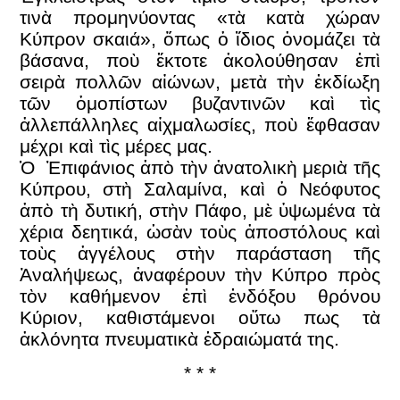
τινὰ προμηνύοντας «τὰ κατὰ χώραν
Κύπρον σκαιά», ὅπως ὁ ἴδιος ὀνομάζει τὰ
βάσανα, ποὺ ἔκτοτε ἀκολούθησαν ἐπὶ
σειρὰ πολλῶν αἰώνων, μετὰ τὴν ἐκδίωξη
τῶν ὁμοπίστων βυζαντινῶν καὶ τὶς
ἀλλεπάλληλες αἰχμαλωσίες, ποὺ ἔφθασαν
μέχρι καὶ τὶς μέρες μας.
Ὁ Ἐπιφάνιος ἀπὸ τὴν ἀνατολικὴ μεριὰ τῆς
Κύπρου, στὴ Σαλαμίνα, καὶ ὁ Νεόφυτος
ἀπὸ τὴ δυτική, στὴν Πάφο, μὲ ὑψωμένα τὰ
χέρια δεητικά, ὡσὰν τοὺς ἀποστόλους καὶ
τοὺς ἀγγέλους στὴν παράσταση τῆς
Ἀναλήψεως, ἀναφέρουν τὴν Κύπρο πρὸς
τὸν καθήμενον ἐπὶ ἐνδόξου θρόνου
Κύριον, καθιστάμενοι οὕτω πως τὰ
ἀκλόνητα πνευματικὰ ἑδραιώματά της.
* * *