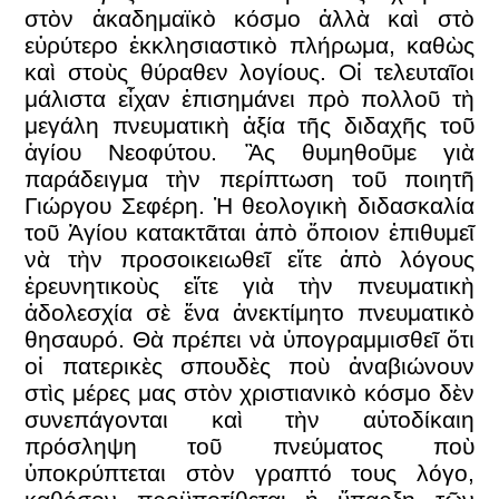
στὸν ἀκαδημαϊκὸ κόσμο ἀλλὰ καὶ στὸ
εὐρύτερο ἐκκλησιαστικὸ πλήρωμα, καθὼς
καὶ στοὺς θύραθεν λογίους. Οἱ τελευταῖοι
μάλιστα εἶχαν ἐπισημάνει πρὸ πολλοῦ τὴ
μεγάλη πνευματικὴ ἀξία τῆς διδαχῆς τοῦ
ἁγίου Νεοφύτου. Ἂς θυμηθοῦμε γιὰ
παράδειγμα τὴν περίπτωση τοῦ ποιητῆ
Γιώργου Σεφέρη. Ἡ θεολογικὴ διδασκαλία
τοῦ Ἁγίου κατακτᾶται ἀπὸ ὅποιον ἐπιθυμεῖ
νὰ τὴν προσοικειωθεῖ εἴτε ἀπὸ λόγους
ἐρευνητικοὺς εἴτε γιὰ τὴν πνευματικὴ
ἀδολεσχία σὲ ἕνα ἀνεκτίμητο πνευματικὸ
θησαυρό. Θὰ πρέπει νὰ ὑπογραμμισθεῖ ὅτι
οἱ πατερικὲς σπουδὲς ποὺ ἀναβιώνουν
στὶς μέρες μας στὸν χριστιανικὸ κόσμο δὲν
συνεπάγονται καὶ τὴν αὐτοδίκαιη
πρόσληψη τοῦ πνεύματος ποὺ
ὑποκρύπτεται στὸν γραπτό τους λόγο,