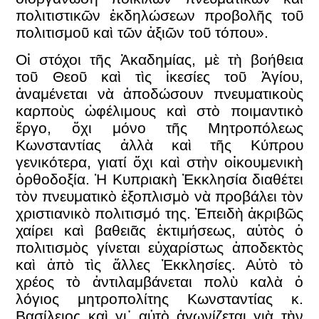
πολιτιστικῶν ἐκδηλώσεων προβολῆς τοῦ
πολιτισμοῦ καὶ τῶν ἀξιῶν τοῦ τόπου».
Οἱ στόχοι τῆς Ἀκαδημίας, μὲ τὴ βοήθεια
τοῦ Θεοῦ καὶ τὶς ἱκεσίες τοῦ Ἁγίου,
ἀναμένεται νὰ ἀποδώσουν πνευματικοὺς
καρποὺς ὠφέλιμους καὶ στὸ ποιμαντικὸ
ἔργο, ὄχι μόνο τῆς Μητροπόλεως
Κωνσταντίας ἀλλὰ καὶ τῆς Κύπρου
γενικότερα, γιατί ὄχι καὶ στὴν οἰκουμενικὴ
ὀρθοδοξία. Ἡ Κυπριακὴ Ἐκκλησία διαθέτει
τὸν πνευματικὸ ἐξοπλισμὸ νὰ προβάλει τὸν
χριστιανικὸ πολιτισμό της. Ἐπειδὴ ἀκριβῶς
χαίρει καὶ βαθειᾶς ἐκτιμήσεως, αὐτὸς ὁ
πολιτισμὸς γίνεται εὐχαρίστως ἀποδεκτὸς
καὶ ἀπὸ τὶς ἄλλες Ἐκκλησίες. Αὐτὸ τὸ
χρέος τὸ ἀντιλαμβάνεται πολὺ καλὰ ὁ
λόγιος μητροπολίτης Κωνσταντίας κ.
Βασίλειος καὶ γι᾽ αὐτὸ ἀγωνίζεται γιὰ τὴν