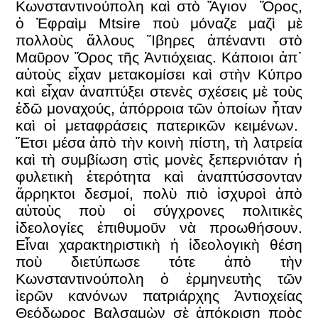
Κωνσταντινούπολη καὶ στὸ Ἅγιον Ὄρος,
ὁ Ἐφραὶμ Mtsire ποὺ μόναζε μαζὶ μὲ
πολλοὺς ἄλλους Ἴβηρες ἀπέναντι στὸ
Μαῦρον Ὄρος τῆς Ἀντιόχειας. Κάποιοι ἀπ᾽
αὐτοὺς εἶχαν μετακομίσει καὶ στὴν Κύπρο
καὶ εἶχαν ἀναπτύξει στενὲς σχέσεις μὲ τοὺς
ἐδῶ μοναχούς, ἀπόρροια τῶν ὁποίων ἦταν
καὶ οἱ μεταφράσεις πατερικῶν κειμένων.
Ἔτσι μέσα ἀπὸ τὴν κοινὴ πίστη, τὴ λατρεία
καὶ τὴ συμβίωση στὶς μονὲς ξεπερνιόταν ἡ
φυλετικὴ ἑτερότητα καὶ ἀναπτύσσονταν
ἄρρηκτοι δεσμοί, πολὺ πιὸ ἰσχυροὶ ἀπὸ
αὐτοὺς ποὺ οἱ σύγχρονες πολιτικὲς
ἰδεολογίες ἐπιθυμοῦν νὰ προωθήσουν.
Εἶναι χαρακτηριστικὴ ἡ ἰδεολογικὴ θέση
ποὺ διετύπωσε τότε ἀπὸ τὴν
Κωνσταντινούπολη ὁ ἑρμηνευτὴς τῶν
ἱερῶν κανόνων πατριάρχης Ἀντιοχείας
Θεόδωρος Βαλσαμὼν σὲ ἀπόκριση πρὸς