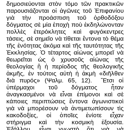
δημοσιεύονται στὸν τόμο τῶν πρακτικῶν
παρουσιάζονται οἱ ἀγῶνες τοῦ Ἐπιφανίου
γιὰ τὴν προάσπιση τοῦ ὀρθοδόξου
δόγματος σὲ μία ἐποχὴ ποὺ ἐκδηλώνονταν
πολλὲς ἑτερόκλητες καὶ φυγόκεντρες
τάσεις, σὲ σημεῖο νὰ τίθεται ἔντονα τὸ θέμα
τῆς ἑνότητας ἀκόμα καὶ τῆς ταυτότητας τῆς
Ἐκκλησίας. Ὁ τέταρτος αἰώνας μπορεῖ νὰ
θεωρεῖται ὡς ὁ χρυσοῦς αἰώνας τῆς
θεολογίας ἢ ἡ περίοδος τῆς θεολογικῆς
ἀκμῆς, ἐν τούτοις αὐτὴ ἡ ἀκμὴ «διῆλθεν
διὰ πυρός» (Ψαλμ. 65, 12). Ἔτσι οἱ
ὑπέρμαχοι τοῦ δόγματος ἦταν
ἀναγκασμένοι νὰ εἶναι ἐπίμονοι καὶ σὲ
κάποιες περιπτώσεις ἔντονα ἀγωνιστικοὶ
γιὰ νὰ μπορέσουν νὰ ἀντιμετωπίσουν τὶς
κακοδοξίες, οἱ ὁποῖες ἐνίοτε εἶχαν
στήριγμα καὶ τὴν κοσμικὴ ἐξουσία.
Ἐξάλλου, εἶναι γνωστὸ ὅτι γιὰ νὰ