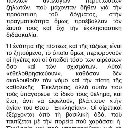
πολλῶν ἀναλόγων περιπτώσεων
ζηλωτῶν, ποὺ μάχονταν δῆθεν γιὰ τὴν
προάσπιση τοῦ δόγματος, στὴν
πραγματικότητα ὅμως προέβαλλαν τὸν
ἑαυτό τους καὶ ὄχι τὴν ἐκκλησιαστικὴ
διδασκαλία.
Ἡ ἑνότητα τῆς πίστεως καὶ τῆς τάξεως εἶναι
τὸ ζητούμενο, τὸ ὁποῖο ὅμως περιφρονοῦν
οἱ ἡγέτες καὶ οἱ ὀπαδοὶ τόσο τῶν αἱρέσεων
ὅσο καὶ τῶν σχισμάτων. Αὐτοὶ
«ἐθελοθρησκεύουν», καθόσον δὲν
ἀκολουθοῦν τὸν νόμο καὶ τὴν πίστη τῆς
καθολικῆς Ἐκκλησίας, ἀλλὰ αὐτὸν ποὺ
τοὺς ὑπαγορεύει τὸ ἰδικό τους θέλημα, καὶ
ἔτσι, ἀντὶ νὰ ὠφελοῦν, βλάπτουν «τὴν
ἁγίαν τοῦ Θεοῦ Ἐκκλησίαν». Oἱ αἱρετικοὶ
ἐξέρχονται ἀπὸ τὴ βασιλικὴ ὁδό, ποὺ
ταυτίζεται μὲ τὴν πορεία ποὺ χαράσσει ἡ