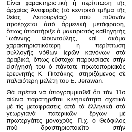
Εἶναι χαρακτηριστικὴ ἡ περίπτωση τῆς
ἀρχαίας Ἀναφορᾶς (τὸ κεντρικὸ τμῆμα τῆς
θείας Λειτουργίας) ποὺ πιθανὸν
προέρχεται ἀπὸ ἀρμενικὴ μετάφραση,
ὅπως ὑποστήριξε ὁ μακαριστὸς καθηγητὴς
Ἰωάννης Φουντούλης, καὶ ἀκόμα
χαρακτηριστικότερη ἡ περίπτωση
συλλογῆς νόθων ἱερῶν κανόνων στὰ
ἀραβικά, ὅπως εὔστοχα παρουσίασε στὴν
εἰσήγησή του ὁ πάντοτε πρωτοποριακὸς
ἐρευνητὴς Κ. Πιτσάκης, στηριζόμενος σὲ
παλαιότερη μελέτη τοῦ E. Jerawan.
Θὰ πρέπει νὰ ὑπογραμμισθεῖ ὅτι τὸν 11ο
αἰώνα παρατηρεῖται κινητικότητα σχετικὰ
μὲ τὶς μεταφράσεις ἀπὸ τὰ ἑλληνικὰ στὰ
γεωργιανὰ πατερικῶν ἔργων μὲ
πρωτεργάτες μοναχούς. Π.χ. ὁ Θεόφιλος
ποὺ δραστηριοποιεῖτο στὴν