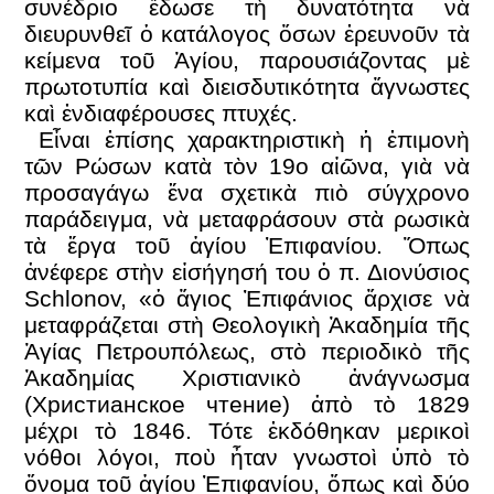
συνέδριο ἔδωσε τὴ δυνατότητα νὰ
διευρυνθεῖ ὁ κατάλογος ὅσων ἐρευνοῦν τὰ
κείμενα τοῦ Ἁγίου, παρουσιάζοντας μὲ
πρωτοτυπία καὶ διεισδυτικότητα ἄγνωστες
καὶ ἐνδιαφέρουσες πτυχές.
Εἶναι ἐπίσης χαρακτηριστικὴ ἡ ἐπιμονὴ
τῶν Ρώσων κατὰ τὸν 19ο αἰῶνα, γιὰ νὰ
προσαγάγω ἕνα σχετικὰ πιὸ σύγχρονο
παράδειγμα, νὰ μεταφράσουν στὰ ρωσικὰ
τὰ ἔργα τοῦ ἁγίου Ἐπιφανίου. Ὅπως
ἀνέφερε στὴν εἰσήγησή του ὁ π. Διονύσιος
Schlonov, «ὁ ἅγιος Ἐπιφάνιος ἄρχισε νὰ
μεταφράζεται στὴ Θεολογικὴ Ἀκαδημία τῆς
Ἁγίας Πετρουπόλεως, στὸ περιοδικὸ τῆς
Ἀκαδημίας Χριστιανικὸ ἀνάγνωσμα
(Христианское чтение) ἀπὸ τὸ 1829
μέχρι τὸ 1846. Τότε ἐκδόθηκαν μερικοὶ
νόθοι λόγοι, ποὺ ἦταν γνωστοὶ ὑπὸ τὸ
ὄνομα τοῦ ἁγίου Ἐπιφανίου, ὅπως καὶ δύο