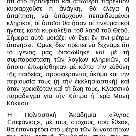
ὅτι στὸ πρόσφατο καὶ ἀπώτερο παρελθὸν
κυριαρχοῦσε ἡ ἀνάγκη, θὰ ἔλεγα ἡ
ἀπαίτηση, νὰ ὑπάρχουν πεπαιδευμένοι
κληρικοί, οἱ ὁποῖοι θὰ ἦσαν οἱ πνευματικοὶ
ἡγέτες κατὰ κυριολεξία τοῦ λαοῦ τοῦ Θεοῦ.
Σήμερα αὐτὸ μοιάζει νὰ ἔχει ἔν τινι μέτρῳ
ἀτονήσει. Ὅμως δὲν πρέπει νὰ ξεχνᾶμε ὅτι
τὸ γένος μας διασώθηκε καὶ μὲ τὴ
συμπαράσταση τῶν λογίων κληρικῶν, οἱ
ὁποῖοι ἐπωμίσθηκαν μὲ κόπο τὴν εὐθύνη
τῆς παιδείας, προσφέροντας ἀκόμα καὶ τὴν
περιουσία τους (ἢ τὴν ἐκκλησιαστικὴ) καὶ
ὅταν χρειαζόταν καὶ τὴ ζωή τους. Κλασσικὸ
παράδειγμα γιὰ τὴν Κύπρο ἡ Ἱερὰ Μονὴ
Κύκκου.
Ἡ Πολιτιστικὴ Ἀκαδημία «Ἅγιος
Ἐπιφάνιος», μὲ τοὺς στόχους ποὺ ἔθεσε,
θὰ ἐπαναφέρει στὸ μέτρο τῶν δυνατοτήτων