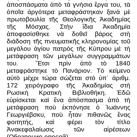
ἀποσπάσματα ἀπὸ τὰ γνήσια ἔργα του, τὰ
ὁποῖα ἀργότερα μεταφράστηκαν ξανὰ μὲ
πρωτοβουλία τῆς Θεολογικῆς Ἀκαδημίας
τῆς Μόσχας. Στὴν ἴδια Ἀκαδημία
ἀποφασίσθηκε νὰ δοθεῖ βάρος στὴ
διάδοση τῆς πνευματικῆς κληρονομίας τοῦ
μεγάλου ἁγίου πατρὸς τῆς Κύπρου μὲ τὴ
μετάφραση τῶν μεγάλων συγγραμμάτων
του. Ἔτσι πρὶν ἀπὸ τὸ 1840
μεταφράστηκε τὸ Πανάριον. Τὸ κείμενο
αὐτὸ μέχρι τώρα σώζεται στὸ ὑπ᾽ ἀριθμ.
172 χειρόγραφο τῆς Ἀκαδημίας στὴ
Ρωσικὴ Κρατικὴ Βιβλιοθήκη. Ἐδῶ
εὑρίσκεται καὶ ἕνα ἀπόσπασμα ἀπὸ τὴ
μετάφραση ποὺ ἐκπόνησε ὁ Ἰωάννης
Γεωργιέβσκυ, ποὺ ἦταν πιθανῶς ἕνας
φοιτητής, καὶ φέρει τὸν τίτλο
Ἀνακεφαλαίωσις τῶν αἱρέσεων
(Обозрение ересей).