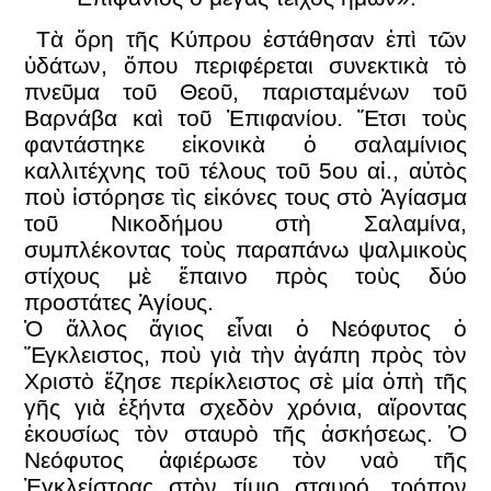
Τὰ ὄρη τῆς Κύπρου ἐστάθησαν ἐπὶ τῶν
ὑδάτων, ὅπου περιφέρεται συνεκτικὰ τὸ
πνεῦμα τοῦ Θεοῦ, παρισταμένων τοῦ
Βαρνάβα καὶ τοῦ Ἐπιφανίου. Ἔτσι τοὺς
φαντάστηκε εἰκονικὰ ὁ σαλαμίνιος
καλλιτέχνης τοῦ τέλους τοῦ 5ου αἰ., αὐτὸς
ποὺ ἱστόρησε τὶς εἰκόνες τους στὸ Ἁγίασμα
τοῦ Νικοδήμου στὴ Σαλαμίνα,
συμπλέκοντας τοὺς παραπάνω ψαλμικοὺς
στίχους μὲ ἔπαινο πρὸς τοὺς δύο
προστάτες Ἁγίους.
Ὁ ἄλλος ἅγιος εἶναι ὁ Νεόφυτος ὁ
Ἔγκλειστος, ποὺ γιὰ τὴν ἀγάπη πρὸς τὸν
Χριστὸ ἔζησε περίκλειστος σὲ μία ὀπὴ τῆς
γῆς γιὰ ἑξήντα σχεδὸν χρόνια, αἴροντας
ἑκουσίως τὸν σταυρὸ τῆς ἀσκήσεως. Ὁ
Νεόφυτος ἀφιέρωσε τὸν ναὸ τῆς
Ἐγκλείστρας στὸν τίμιο σταυρό, τρόπον