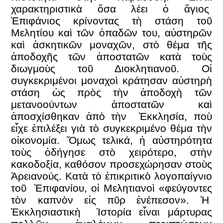
χαρακτηριστικὰ ὅσα λέει ὁ ἅγιος
Ἐπιφάνιος κρίνοντας τὴ στάση τοῦ
Μελητίου καὶ τῶν ὀπαδῶν του, αὐστηρῶν
καὶ ἀσκητικῶν μοναχῶν, στὸ θέμα τῆς
ἀποδοχῆς τῶν ἀποστατῶν κατὰ τοὺς
διωγμοὺς τοῦ Διοκλητιανοῦ. Οἱ
συγκεκριμένοι μοναχοὶ κράτησαν αὐστηρὴ
στάση ὡς πρὸς τὴν ἀποδοχὴ τῶν
μετανοούντων ἀποστατῶν καὶ
ἀποσχίσθηκαν ἀπὸ τὴν Ἐκκλησία, ποὺ
εἶχε ἐπιλέξει γιὰ τὸ συγκεκριμένο θέμα τὴν
οἰκονομία. Ὅμως τελικά, ἡ αὐστηρότητα
τοὺς ὁδήγησε στὸ χειρότερο, στὴν
κακοδοξία, καθόσον προσεχώρησαν στοὺς
Ἀρειανούς. Κατὰ τὸ ἐπικριτικὸ λογοπαίγνιο
τοῦ Ἐπιφανίου, οἱ Μελητιανοὶ «φεύγοντες
τὸν καπνὸν εἰς πῦρ ἐνέπεσον». Ἡ
Ἐκκλησιαστικὴ Ἱστορία εἶναι μάρτυρας