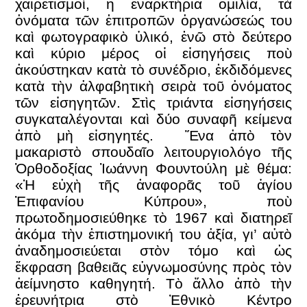
χαιρετισμοί, ἡ ἐναρκτήρια ὁμιλία, τὰ
ὀνόματα τῶν ἐπιτροπῶν ὀργανώσεώς του
καὶ φωτογραφικὸ ὑλικό, ἐνῶ στὸ δεύτερο
καὶ κύριο μέρος οἱ εἰσηγήσεις ποὺ
ἀκούστηκαν κατὰ τὸ συνέδριο, ἐκδιδόμενες
κατὰ τὴν ἀλφαβητικὴ σειρὰ τοῦ ὀνόματος
τῶν εἰσηγητῶν. Στὶς τριάντα εἰσηγήσεις
συγκαταλέγονται καὶ δύο συναφῆ κείμενα
ἀπὸ μὴ εἰσηγητές. Ἕνα ἀπὸ τὸν
μακαριστὸ σπουδαῖο λειτουργιολόγο τῆς
Ὀρθοδοξίας Ἰωάννη Φουντούλη μὲ θέμα:
«Ἡ εὐχὴ τῆς ἀναφορᾶς τοῦ ἁγίου
Ἐπιφανίου Κύπρου», ποὺ
πρωτοδημοσιεύθηκε τὸ 1967 καὶ διατηρεῖ
ἀκόμα τὴν ἐπιστημονική του ἀξία, γι’ αὐτὸ
ἀναδημοσιεύεται στὸν τόμο καὶ ὡς
ἔκφραση βαθειᾶς εὐγνωμοσύνης πρὸς τὸν
ἀείμνηστο καθηγητή. Τὸ ἄλλο ἀπὸ τὴν
ἐρευνήτρια στὸ Ἐθνικὸ Κέντρο