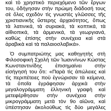
καὶ τὸ χρηστικὸ περιεχόμενο τῶν ἔργων
του, ὁδήγησαν στὴν πρώιμη διάδοσή τους
σὲ ὅλες σχεδὸν τὶς γνωστὲς γλῶσσες τῆς
χριστιανικῆς ὕστερης ἀρχαιότητος, ὅπως
τὰ λατινικά, τὰ συριακά, τὰ κοπτικά, τὰ
αἰθιοπικά, τὰ ἀρμενικά, τὰ γεωργιανά,
καθὼς ἐπίσης στὴν συνέχεια καὶ στὰ
ἀραβικὰ καὶ τὰ παλαιοσλαβικά».
Ὁ συμπατριώτης μας καθηγητὴς στὴ
Φιλοσοφικὴ Σχολὴ τῶν Ἰωαννίνων Κώστας
Κωνσταντινίδης ἐπισημαίνει στὴν
εἰσήγησή του ὅτι: «Παρὰ τὶς ἀπώλειες καὶ
τὶς περιπέτειες ποὺ ἐγνώρισαν τὰ κείμενα,
τὰ ὁποῖα ἐγράφησαν ἀρχικὰ στὴν
μεγαλογράμματη ἑλληνικὴ γραφὴ καὶ
μετεφέρθησαν στὴν συνέχεια στὴν
μικρογράμματη μετὰ τὸν 9ο αἰῶνα, καὶ
ὑπέστησαν ἀκολούθως τὶς δύο μεγάλες