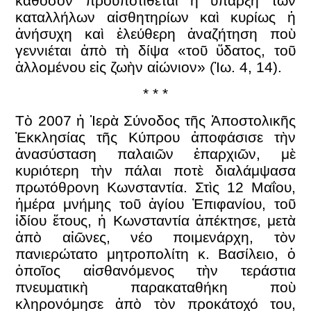
καθόσον προϋποτίθεται ἡ ὕπαρξη τῶν
καταλλήλων αἰσθητηρίων καὶ κυρίως ἡ
ἀνήσυχη καὶ ἐλεύθερη ἀναζήτηση ποὺ
γεννιέται ἀπὸ τὴ δίψα «τοῦ ὕδατος, τοῦ
ἁλλομένου εἰς ζωὴν αἰώνιον» (Ἰω. 4, 14).
* * *
Τὸ 2007 ἡ Ἱερὰ Σύνοδος τῆς Ἀποστολικῆς
Ἐκκλησίας τῆς Κύπρου ἀποφάσισε τὴν
ἀνασύσταση παλαιῶν ἐπαρχιῶν, μὲ
κυριότερη τὴν πάλαι ποτὲ διαλάμψασα
πρωτόθρονη Κωνσταντία. Στὶς 12 Μαΐου,
ἡμέρα μνήμης τοῦ ἁγίου Ἐπιφανίου, τοῦ
ἰδίου ἔτους, ἡ Κωνσταντία ἀπέκτησε, μετὰ
ἀπὸ αἰῶνες, νέο ποιμενάρχη, τὸν
πανιερώτατο μητροπολίτη κ. Βασίλειο, ὁ
ὁποῖος αἰσθανόμενος τὴν τεράστια
πνευματικὴ παρακαταθήκη ποὺ
κληρονόμησε ἀπὸ τὸν προκάτοχό του,