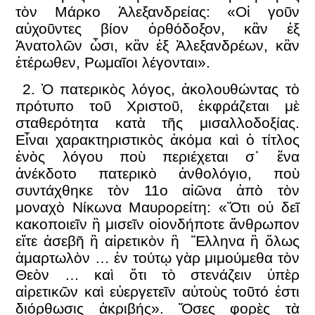
τὸν Μάρκο Ἀλεξανδρείας: «Οἱ γοῦν
αὐχοῦντες βίον ὀρθόδοξον, κἂν ἐξ
Ἀνατολῶν ὦσι, κἂν ἐξ Ἀλεξανδρέων, κἂν
ἑτέρωθεν, Ρωμαῖοι λέγονται».
2. Ὁ πατερικὸς λόγος, ἀκολουθώντας τὸ
πρότυπο τοῦ Χριστοῦ, ἐκφράζεται μὲ
σταθερότητα κατὰ τῆς μισαλλοδοξίας.
Εἶναι χαρακτηριστικὸς ἀκόμα καὶ ὁ τίτλος
ἑνὸς λόγου ποὺ περιέχεται σ᾽ ἕνα
ἀνέκδοτο πατερικὸ ἀνθολόγιο, ποὺ
συντάχθηκε τὸν 11ο αἰῶνα ἀπὸ τὸν
μοναχὸ Νίκωνα Μαυρορείτη: «Ὅτι οὐ δεῖ
κακοποιεῖν ἢ μισεῖν οἱονδήποτε ἄνθρωπον
εἴτε ἀσεβῆ ἢ αἱρετικὸν ἢ Ἕλληνα ἢ ὅλως
ἁμαρτωλὸν … ἐν τούτῳ γὰρ μιμούμεθα τὸν
Θεὸν … καὶ ὅτι τὸ στενάζειν ὑπὲρ
αἱρετικῶν καὶ εὐεργετεῖν αὐτοὺς τοῦτό ἐστι
διόρθωσις ἀκριβής». Ὅσες φορὲς τὰ