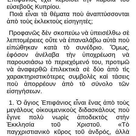
εὐσεβοῦς Κυπρίου.
Ποιά εἶναι τὰ θέματα ποὺ ἀναπτύσσονται
ἀπὸ τοὺς ἐκλεκτοὺς εἰσηγητές;
Προφανῶς δὲν σκοπεύω νὰ ὑπεισέλθω σὲ
λεπτομέρειες οὔτε νὰ ἐπαναλάβω αὐτὰ ποὺ
εἰπώθηκαν κατὰ τὸ συνέδριο. Ὅμως,
ἐφόσον ἀνέλαβα τὴν ὑποχρέωση νὰ
παρουσιάσω τὸ περιεχόμενό του, προτιμῶ
νὰ ἀναφερθῶ ἐπιλεκτικὰ σὲ δύο ἀπὸ τὶς
χαρακτηριστικότερες συμβολὲς καὶ τάσεις
ποὺ ἀπορρέουν ἀπὸ τὸ σύνολο τῶν
εἰσηγήσεων.
1. Ὁ ἅγιος Ἐπιφάνιος εἶναι ἕνας ἀπὸ τοὺς
μεγάλους οἰκουμενικοὺς διδασκάλους ποὺ
ἔγινε πολὺ νωρὶς ἀποδεκτὸς στὴν
Ἐκκλησία τοῦ Χριστοῦ. «Τὸ
παγχριστιανικὸ κῦρος τοῦ ἀνδρός, ἀλλὰ