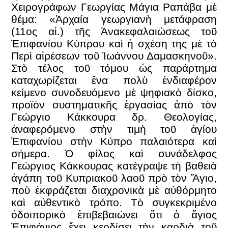
Χειρογράφων Γεωργίας Μάγια Ραπάβα μὲ
θέμα: «Ἀρχαία γεωργιανὴ μετάφραση
(11ος αἰ.) τῆς Ἀνακεφαλαιώσεως τοῦ
Ἐπιφανίου Κύπρου καὶ ἡ σχέση της μὲ τὸ
Περὶ αἱρέσεων τοῦ Ἰωάννου Δαμασκηνοῦ».
Στὸ τέλος τοῦ τόμου ὡς παράρτημα
καταχωρίζεται ἕνα πολὺ ἐνδιαφέρον
κείμενο συνοδευόμενο μὲ ψηφιακὸ δίσκο,
προϊὸν συστηματικῆς ἐργασίας ἀπὸ τὸν
Γεώργιο Κάκκουρα δρ. Θεολογίας,
ἀναφερόμενο στὴν τιμὴ τοῦ ἁγίου
Ἐπιφανίου στὴν Κύπρο παλαιότερα καὶ
σήμερα. Ὁ φίλος καὶ συνάδελφος
Γεώργιος Κάκκουρας κατέγραψε τὴ βαθειὰ
ἀγάπη τοῦ Κυπριακοῦ λαοῦ πρὸ τὸν Ἅγιο,
ποὺ ἐκφράζεται διαχρονικὰ μὲ αὐθόρμητο
καὶ αὐθεντικὸ τρόπο. Τὸ συγκεκριμένο
ὁδοιπορικὸ ἐπιβεβαιώνει ὅτι ὁ ἅγιος
Ἐπιφάνιος ἔχει κερδίσει τὴν καρδιὰ τοῦ