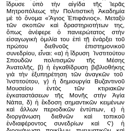
ἵδρυσε ὑπὸ τὴν αἰγίδα τῆς Ἱερᾶς
Μητροπόλεως τὴν Πολιτιστικὴ Ἀκαδημία
μὲ τὸ ὄνομα «Ἅγιος Ἐπιφάνιος». Μεταξὺ
τῶν σκοπῶν καὶ δραστηριοτήτων της,
ὅπως ἀνέφερε ὁ πανιερώτατος στὴν
εἰσαγωγικὴ ὁμιλία του ἐπὶ τῇ ἐνάρξει τοῦ
πρώτου διεθνοῦς ἐπιστημονικοῦ
συνεδρίου, εἶναι: «α) ἡ ἵδρυση Ἰνστιτούτου
Σπουδῶν πολιτισμῶν τῆς Μέσης
Ἀνατολῆς, β) ἡ ἐγκαθίδρυση βιβλιοθήκης
γιὰ τὴν ἐξυπηρέτηση τῶν ἀναγκῶν τοῦ
Ἰνστιτούτου, γ) ἡ δημιουργία Βυζαντινοῦ
Μουσείου ἐντὸς τῶν κτιριακῶν
ἐγκαταστάσεων τῆς Μονῆς στὴν Ἁγία
Νάπα, δ) ἡ ἔκδοση σημαντικῶν κειμένων
καὶ ἄλλων περιοδικῶν ἐντύπων, ε) ἡ
διοργάνωση διεθνῶν καὶ τοπικοῦ
ἐνδιαφέροντος συνεδρίων καὶ Ϛ) ἡ
διοργάνωση ποικίλων πνευματικῶν καὶ