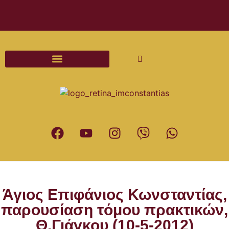
Διαδικασίες και Έντυπα Γάμου
Άγιος Επιφάνιος Κωνσταντίας,
παρουσίαση τόμου πρακτικών,
Θ.Γιάγκου (10-5-2012)