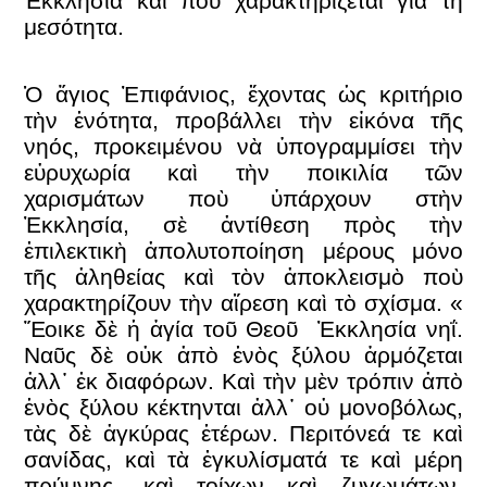
Ἐκκλησία καὶ ποὺ χαρακτηρίζεται γιὰ τὴ
μεσότητα.
Ὁ ἅγιος Ἐπιφάνιος, ἔχοντας ὡς κριτήριο
τὴν ἑνότητα, προβάλλει τὴν εἰκόνα τῆς
νηός, προκειμένου νὰ ὑπογραμμίσει τὴν
εὐρυχωρία καὶ τὴν ποικιλία τῶν
χαρισμάτων ποὺ ὑπάρχουν στὴν
Ἐκκλησία, σὲ ἀντίθεση πρὸς τὴν
ἐπιλεκτικὴ ἀπολυτοποίηση μέρους μόνο
τῆς ἀληθείας καὶ τὸν ἀποκλεισμὸ ποὺ
χαρακτηρίζουν τὴν αἵρεση καὶ τὸ σχίσμα. «
Ἔοικε δὲ ἡ ἁγία τοῦ Θεοῦ Ἐκκλησία νηΐ.
Ναῦς δὲ οὐκ ἀπὸ ἑνὸς ξύλου ἁρμόζεται
ἀλλ᾽ ἐκ διαφόρων. Καὶ τὴν μὲν τρόπιν ἀπὸ
ἑνὸς ξύλου κέκτηνται ἀλλ᾽ οὐ μονοβόλως,
τὰς δὲ ἀγκύρας ἑτέρων. Περιτόνεά τε καὶ
σανίδας, καὶ τὰ ἐγκυλίσματά τε καὶ μέρη
πρύμνης, καὶ τοίχων καὶ ζυγωμάτων,