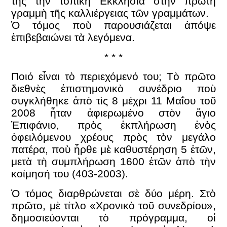
της τὴν τοπικὴ Ἐκκλησία στὴν πρώτη
γραμμὴ τῆς καλλιέργειας τῶν γραμμάτων.
Ὁ τόμος ποὺ παρουσιάζεται ἀπόψε
ἐπιβεβαιώνει τὰ λεγόμενα.
* * *
Ποιό εἶναι τὸ περιεχόμενό του; Τὸ πρῶτο
διεθνὲς ἐπιστημονικὸ συνέδριο ποὺ
συγκλήθηκε ἀπὸ τὶς 8 μέχρι 11 Μαΐου τοῦ
2008 ἦταν ἀφιερωμένο στὸν ἅγιο
Ἐπιφάνιο, πρὸς ἐκπλήρωση ἑνὸς
ὀφειλόμενου χρέους πρὸς τὸν μεγάλο
πατέρα, ποὺ ἦρθε μὲ καθυστέρηση 5 ἐτῶν,
μετὰ τὴ συμπλήρωση 1600 ἐτῶν ἀπὸ τὴν
κοίμησή του (403-2003).
Ὁ τόμος διαρθρώνεται σὲ δύο μέρη. Στὸ
πρῶτο, μὲ τίτλο «Χρονικὸ τοῦ συνεδρίου»,
δημοσιεύονται τὸ πρόγραμμα, οἱ