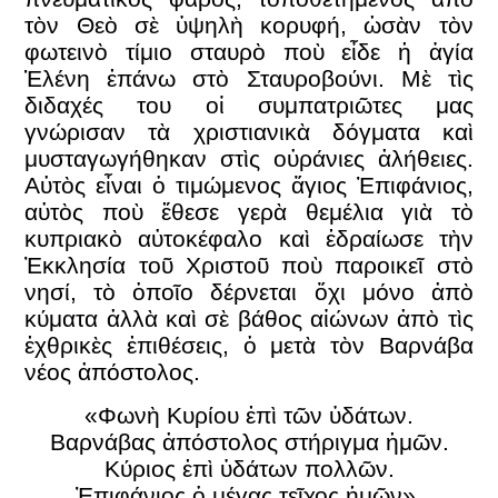
τὸν Θεὸ σὲ ὑψηλὴ κορυφή, ὡσὰν τὸν
φωτεινὸ τίμιο σταυρὸ ποὺ εἶδε ἡ ἁγία
Ἑλένη ἐπάνω στὸ Σταυροβούνι. Μὲ τὶς
διδαχές του οἱ συμπατριῶτες μας
γνώρισαν τὰ χριστιανικὰ δόγματα καὶ
μυσταγωγήθηκαν στὶς οὐράνιες ἀλήθειες.
Αὐτὸς εἶναι ὁ τιμώμενος ἅγιος Ἐπιφάνιος,
αὐτὸς ποὺ ἔθεσε γερὰ θεμέλια γιὰ τὸ
κυπριακὸ αὐτοκέφαλο καὶ ἑδραίωσε τὴν
Ἐκκλησία τοῦ Χριστοῦ ποὺ παροικεῖ στὸ
νησί, τὸ ὁποῖο δέρνεται ὄχι μόνο ἀπὸ
κύματα ἀλλὰ καὶ σὲ βάθος αἰώνων ἀπὸ τὶς
ἐχθρικὲς ἐπιθέσεις, ὁ μετὰ τὸν Βαρνάβα
νέος ἀπόστολος.
«Φωνὴ Κυρίου ἐπὶ τῶν ὑδάτων.
Βαρνάβας ἀπόστολος στήριγμα ἡμῶν.
Κύριος ἐπὶ ὑδάτων πολλῶν.
Ἐπιφάνιος ὁ μέγας τεῖχος ἡμῶν».