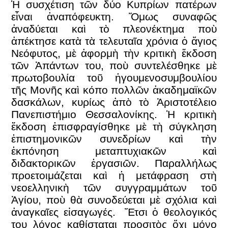
Ἡ συσχέτιση τῶν δύο Κυπρίων πατέρων
εἶναι ἀναπόφευκτη. Ὅμως συναφῶς
ἀναδύεται καὶ τὸ πλεονέκτημα ποὺ
ἀπέκτησε κατὰ τὰ τελευταῖα χρόνια ὁ ἅγιος
Νεόφυτος, μὲ ἀφορμὴ τὴν κριτικὴ ἔκδοση
τῶν Ἁπάντων του, ποὺ συντελέσθηκε μὲ
πρωτοβουλία τοῦ ἡγουμενοσυμβουλίου
τῆς Μονῆς καὶ κόπο πολλῶν ἀκαδημαϊκῶν
δασκάλων, κυρίως ἀπὸ τὸ Ἀριστοτέλειο
Πανεπιστήμιο Θεσσαλονίκης. Ἡ κριτικὴ
ἔκδοση ἐπισφραγίσθηκε μὲ τὴ σύγκληση
ἐπιστημονικῶν συνεδρίων καὶ τὴν
ἐκπόνηση μεταπτυχιακῶν καὶ
διδακτορικῶν ἐργασιῶν. Παραλλήλως
προετοιμάζεται καὶ ἡ μετάφραση στὴ
νεοελληνικὴ τῶν συγγραμμάτων τοῦ
Ἁγίου, ποὺ θὰ συνοδεύεται μὲ σχόλια καὶ
ἀναγκαῖες εἰσαγωγές. Ἔτσι ὁ θεολογικός
του λόγος καθίσταται προσιτὸς ὄχι μόνο