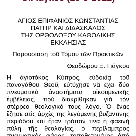
ΑΓΙΟΣ ΕΠΙΦΑΝΙΟΣ ΚΩΝΣΤΑΝΤΙΑΣ
ΠΑΤΗΡ ΚΑΙ ΔΙΔΑΣΚΑΛΟΣ
ΤΗΣ ΟΡΘΟΔΟΞΟΥ ΚΑΘΟΛΙΚΗΣ
ΕΚΚΛΗΣΙΑΣ
Παρουσίαση τοῦ Τόμου τῶν Πρακτικῶν
Θεοδώρου Ξ. Γιάγκου
Η ἁγιοτόκος Κύπρος, εὐδοκίᾳ τοῦ
παναγάθου Θεοῦ, εὐτύχησε νὰ ἔχει δύο
πνευματικὰ ἀναστήματα οἰκουμενικῆς
ἐμβέλειας, ποὺ διακρίθηκαν γιὰ τὸν
στέρρεο θεολογικό τους λόγο. Ὁ ἕνας
ἔζησε στὶς ἀρχὲς τῆς λεγόμενης βυζαντινῆς
περιόδου καὶ ἦταν τρόπον τινὰ ἡ φαεινὴ
πύλη τῆς θεολογίας, ὁ περίλαμπρος
πνευματικὸς φάρος, τοποθετημένος ἀπὸ