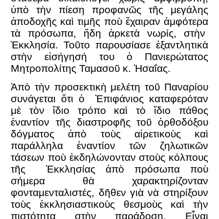
ὑπὸ τὴν πίεση προφανῶς τῆς μεγάλης
ἀποδοχῆς καὶ τιμῆς ποὺ ἔχαιραν ἀμφότερα
τὰ πρόσωπα, ἤδη ἀρκετὰ νωρίς, στὴν
Ἐκκλησία. Τοῦτο παρουσίασε ἐξαντλητικὰ
στὴν εἰσήγησή του ὁ Πανιερώτατος
Μητροπολίτης Ταμασοῦ κ. Ἠσαΐας.
Ἀπὸ τὴν προσεκτικὴ μελέτη τοῦ Παναρίου
συνάγεται ὅτι ὁ Ἐπιφάνιος καταφερόταν
μὲ τὸν ἴδιο τρόπο καὶ τὸ ἴδιο πάθος
ἐναντίον τῆς διαστροφῆς τοῦ ὀρθοδόξου
δόγματος ἀπὸ τοὺς αἱρετικοὺς καὶ
παράλληλα ἐναντίον τῶν ζηλωτικῶν
τάσεων ποὺ ἐκδηλώνονταν στοὺς κόλπους
τῆς Ἐκκλησίας ἀπὸ πρόσωπα ποὺ
σήμερα θὰ χαρακτηρίζονταν
φονταμενταλιστές, δῆθεν γιὰ νὰ στηρίξουν
τοὺς ἐκκλησιαστικοὺς θεσμοὺς καὶ τὴν
πιστότητα στὴν παράδοση. Εἶναι