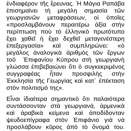
ἐνδιαφέρον τῆς ἔρευνας. Ἡ Μάγια Ραπάβα
ἐπισημαίνει τὴ μεγάλη σημασία τῶν
γεωργιανῶν μεταφράσεων, οἱ ὁποῖες
«προσλαμβάνουν περαιτέρω ἀξία στὴν
περίπτωση ποὺ τὸ ἑλληνικὸ πρωτότυπο
ἔχει χαθεῖ ἡ ἔχει δεχθεῖ μεταγενέστερη
ἐπεξεργασία» καὶ συμπληρώνει: «ὁ
μεγάλος ἀναλογικὰ ἀριθμὸς τῶν ἔργων
τοῦ Ἐπιφανίου Κύπρου στὴ γεωργιανὴ
γλώσσα ἐπιβεβαιώνει ὅτι ὁ συγκεκριμένος
συγγραφέας ἦταν προσφιλὴς στὴν
Ἐκκλησία τῆς Γεωργίας καὶ κατ᾽ ἐπέκταση
στὸν πολιτισμό της».
Εἶναι ἰδιαίτερα σημαντικὸ ὅτι παλαιότερα
συντάσσονταν στὰ γεωργιανά, ἀρμενικὰ
καὶ ἀραβικὰ κείμενα καὶ ἀποδίδονταν
ψευδοεπίγραφα στὸν Ἐπιφάνιο γιὰ νὰ
προσλάβουν κῦρος ἀπὸ τὸ ὄνομά του.