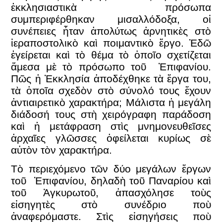
ἐκκλησιαστικὰ πρόσωπα
συμπεριφέρθηκαν μισαλλόδοξα, οἱ
συνέπειες ἦταν ἀπολύτως ἀρνητικὲς στὸ
ἱεραποστολικὸ καὶ ποιμαντικὸ ἔργο. Ἐδῶ
ἐγείρεται καὶ τὸ θέμα τὸ ὁποῖο σχετίζεται
ἄμεσα μὲ τὸ πρόσωπο τοῦ Ἐπιφανίου.
Πῶς ἡ Ἐκκλησία ἀποδέχθηκε τὰ ἔργα του,
τὰ ὁποῖα σχεδὸν στὸ σύνολό τους ἔχουν
ἀντιαιρετικὸ χαρακτήρα; Μάλιστα ἡ μεγάλη
διάδοσή τους στὴ χειρόγραφη παράδοση
καὶ ἡ μετάφραση στὶς μνημονευθεῖσες
ἀρχαῖες γλῶσσες ὀφείλεται κυρίως σὲ
αὐτὸν τὸν χαρακτήρα.
Τὸ περιεχόμενο τῶν δύο μεγάλων ἔργων
τοῦ Ἐπιφανίου, δηλαδὴ τοῦ Παναρίου καὶ
τοῦ Ἀγκυρωτοῦ, ἀπασχόλησε τοὺς
εἰσηγητὲς στὸ συνέδριο ποὺ
ἀναφερόμαστε. Στὶς εἰσηγήσεις ποὺ