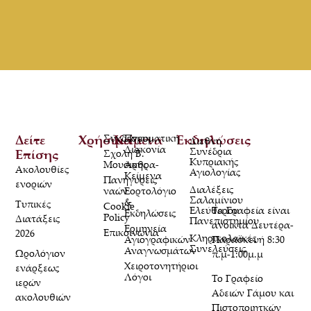
Δείτε
Χρήσιμα
Σύνδεσμοι
Κείμενα
Πνευματική
Εκδηλώσεις
Διεθνή
Διακονία
Συνέδρια
Επίσης
Σχολή Β.
Κυπριακής
Μουσικής
Άρθρα-
Ακολουθίες
Αγιολογίας
Κείμενα
Πανηγύρεις
ενοριών
Διαλέξεις
ναών
Εορτολόγιο
Σαλαμίνιου
&
Τυπικές
Cookie
Τα Γραφεία είναι
Ελεύθερου
Εκδηλώσεις
Policy
Διατάξεις
Πανεπιστημίου
ανοικτά Δευτέρα-
Ερμηνεία
Επικοινωνία
2026
Κληρικολαϊκές
Παρασκευή 8:30
Αγιογραφικών
Συνελεύσεις
Αναγνωσμάτων
Ωρολόγιον
π.μ-1:00μ.μ
Χειροτονητήριοι
ενάρξεως
Λόγοι
Το Γραφείο
ιερών
Αδειών Γάμου και
ακολουθιών
Πιστοποιητκών