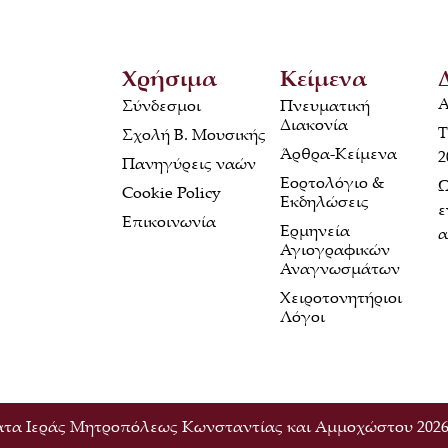
Χρήσιμα
Κείμενα
Α
Σύνδεσμοι
Πνευματική
Διακονία
Τ
Σχολή Β. Μουσικής
Άρθρα-Κείμενα
2
Πανηγύρεις ναών
Εορτολόγιο &
Ω
Cookie Policy
Εκδηλώσεις
ε
Επικοινωνία
Ερμηνεία
α
Αγιογραφικών
Αναγνωσμάτων
Χειροτονητήριοι
Λόγοι
τα Ιεράς Μητροπόλεως Κωνσταντίας και Αμμοχώστου 2026