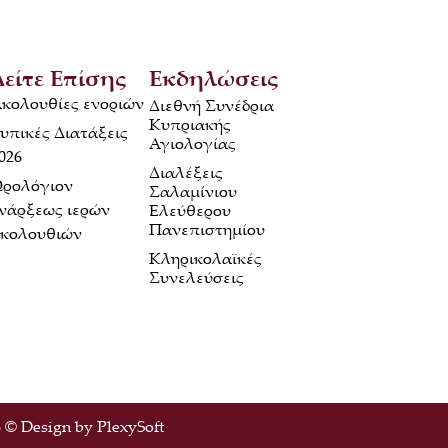
Δείτε Επίσης
Εκδηλώσεις
κολουθίες ενοριών
Διεθνή Συνέδρια
Κυπριακής
υπικές Διατάξεις
Αγιολογίας
026
Διαλέξεις
ρολόγιον
Σαλαμίνιου
νάρξεως ιερών
Ελεύθερου
Πανεπιστημίου
κολουθιών
Κληρικολαϊκές
Συνελεύσεις
 © Design by
PlexySoft