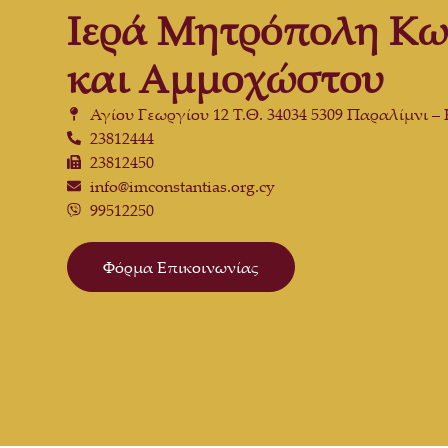
Ιερά Μητρόπολη Κω
και Αμμοχώστου
Αγίου Γεωργίου 12 Τ.Θ. 34034 5309 Παραλίμνι –
23812444
23812450
info@imconstantias.org.cy
99512250
Φόρμα Επικοινωνίας