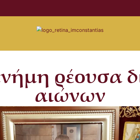
νήμη ρέουσα δι
αιώνων