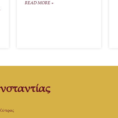
READ MORE »
ς
νσταντίας
 Κύπρος