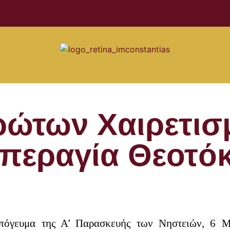
ρώτων Χαιρετισ
περαγία Θεοτό
απόγευμα της Α’ Παρασκευής των Νηστειών, 6 Μ