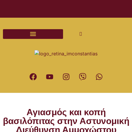
Διαδικασίες και Έντυπα Γάμου
Αγιασμός και κοπή
βασιλόπιτας στην Αστυνομική
Διεύθυνση Αμμοχώστου