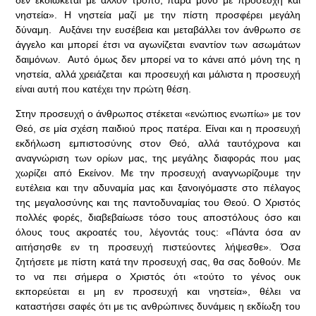
νηστεία». Η νηστεία μαζί με την πίστη προσφέρει μεγάλη
δύναμη. Αυξάνει την ευσέβεια και μεταβάλλει τον άνθρωπο σε
άγγελο και μπορεί έτσι να αγωνίζεται εναντίον των ασωμάτων
δαιμόνων. Αυτό όμως δεν μπορεί να το κάνει από μόνη της η
νηστεία, αλλά χρειάζεται και προσευχή και μάλιστα η προσευχή
είναι αυτή που κατέχει την πρώτη θέση.
Στην προσευχή ο άνθρωπος στέκεται «ενώπιος ενωπίω» με τον
Θεό, σε μία σχέση παιδιού προς πατέρα. Είναι και η προσευχή
εκδήλωση εμπιστοσύνης στον Θεό, αλλά ταυτόχρονα και
αναγνώριση των ορίων μας, της μεγάλης διαφοράς που μας
χωρίζει από Εκείνον. Με την προσευχή αναγνωρίζουμε την
ευτέλεια και την αδυναμία μας και ξανοιγόμαστε στο πέλαγος
της μεγαλοσύνης και της παντοδυναμίας του Θεού. Ο Χριστός
πολλές φορές, διαβεβαίωσε τόσο τους αποστόλους όσο και
όλους τους ακροατές του, λέγοντάς τους: «Πάντα όσα αν
αιτήσησθε εν τη προσευχή πιστεύοντες λήψεσθε». Όσα
ζητήσετε με πίστη κατά την προσευχή σας, θα σας δοθούν. Με
το να πει σήμερα ο Χριστός ότι «τούτο το γένος ουκ
εκπορεύεται ει μη εν προσευχή και νηστεία», θέλει να
καταστήσει σαφές ότι με τις ανθρώπινες δυνάμεις η εκδίωξη του