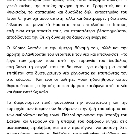
γενεά εκείνη, της οποίας αρχηγοί ήταν οι Γραμματείς και οι
Φαρισαίοι, το σαπισμένο και δυσώδες δηλ. κατεστημένο του
Ισραήλ, ήταν όχι μόνο άπιστη, αλλά και διεστραμμένη διότι ενώ
έβλεπαν τα μοναδικά θαύματα που επιτελούσε ο Ιησούς,
επέμεναν στην απιστία τους και περισσότερο βλασφημούσαν,
αποδίδοντας την Θεϊκή δύναμη σε δαιμονική ενέργεια.
Ο Κύριος λοιπόν με την άμετρη δύναμή του, αλλά και την
άρρητη φιλανθρωπία του θεραπεύει τον νέο και απαλλάσσει «το
έργο των χειρών του» από την τυραννία του διαβόλου,
επεμβαίνει τη στιγμή που το δαιμόνιο για ακόμη μια φορά
επιτίθεται στο δυστυχισμένο νέο ρίχνοντας και κτυπώντας τον
στο έδαφος. Και ενώ οι μαθητές «ουκ ηδυνήθησαν αυτόν
θεραπεύεσαι» , ο Ιησούς το «επιτίμησε» και έφυγε από το νέο
και έγινε εντελώς καλά.
Το δαιμονισμένο παιδί φανερώνει την αναστάτωση και την
κυριαρχία των δαιμονικών δυνάμεων στην ζωή του κόσμου και
των ανθρώπων καθημερινά. Πολλοί αρνούνται την ύπαρξη του
Σατανά και θεωρούν ότι η ύπαρξη του διαβόλου ανήκει στις
μεσαιωνικές προλήψεις και στην πρωτόγονη νοημοσύνη. Στις
περιπτώσεις αυτές ο διάβολος μπαινοβγαίνει ελεύθερα και