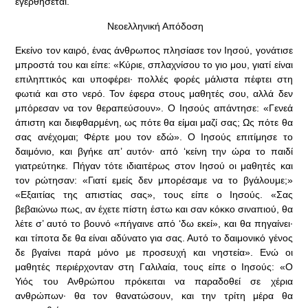
ἐγερθήσεται.
Νεοελληνική Απόδοση
Εκείνο τον καιρό, ένας άνθρωπος πλησίασε τον Ιησού, γονάτισε
μπροστά του και είπε: «Κύριε, σπλαχνίσου το γιο μου, γιατί είναι
επιληπτικός και υποφέρει· πολλές φορές μάλιστα πέφτει στη
φωτιά και στο νερό. Τον έφερα στους μαθητές σου, αλλά δεν
μπόρεσαν να τον θεραπεύσουν». Ο Ιησούς απάντησε: «Γενεά
άπιστη και διεφθαρμένη, ως πότε θα είμαι μαζί σας; Ως πότε θα
σας ανέχομαι; Φέρτε μου τον εδώ». Ο Ιησούς επιτίμησε το
δαιμόνιο, και βγήκε απ’ αυτόν· από ‘κείνη την ώρα το παιδί
γιατρεύτηκε. Πήγαν τότε ιδιαιτέρως στον Ιησού οι μαθητές και
τον ρώτησαν: «Γιατί εμείς δεν μπορέσαμε να το βγάλουμε;»
«Εξαιτίας της απιστίας σας», τους είπε ο Ιησούς. «Σας
βεβαιώνω πως, αν έχετε πίστη έστω και σαν κόκκο σιναπιού, θα
λέτε σ’ αυτό το βουνό «πήγαινε από ‘δω εκεί», και θα πηγαίνει·
και τίποτα δε θα είναι αδύνατο για σας. Αυτό το δαιμονικό γένος
δε βγαίνει παρά μόνο με προσευχή και νηστεία». Ενώ οι
μαθητές περιέρχονταν στη Γαλιλαία, τους είπε ο Ιησούς: «Ο
Υιός του Ανθρώπου πρόκειται να παραδοθεί σε χέρια
ανθρώπων· θα τον θανατώσουν, και την τρίτη μέρα θα