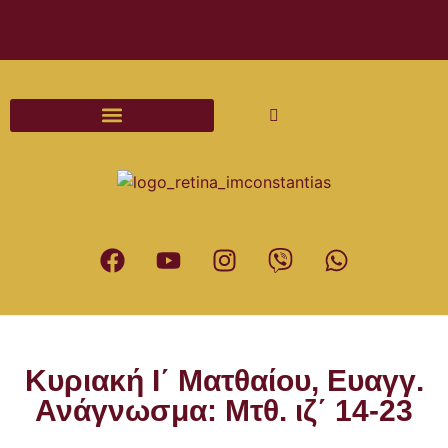
Διαδικασίες και Έντυπα Γάμου
Κυριακή Ι΄ Ματθαίου, Ευαγγ.
Ανάγνωσμα: Μτθ. ιζ΄ 14-23