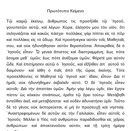
Πρωτότυπο Κείμενο
Τ
ῷ
καιρῷ
ἐκείνῳ,
ἄνθρωπος τις προσῆλθε τῷ ᾿Ιησοῦ,
γονυπετῶν αὐτῷ, καὶ λέγων· Κύριε, ἐλέησόν μου τὸν υἱόν, ὅτι
σεληνιάζεται καὶ κακῶς πάσχει· πολλάκις γὰρ πίπτει εἰς τὸ πῦρ
καὶ πολλάκις εἰς τὸ ὕδωρ. Καὶ προσήνεγκα αὐτὸν τοῖς Μαθηταῖς
σου, καὶ οὐκ ἠδυνήθησαν αὐτὸν θεραπεῦσαι. Ἀποκριθεὶς δὲ ὁ
᾿Ιησοῦς εἶπεν· Ὦ γενεὰ ἄπιστος καὶ διεστραμμένη, ἕως πότε
ἔσομαι μεθ᾿ ὑμῶν; ἕως πότε ἀνέξομαι ὑμῶν; Φέρετέ μοι αὐτὸν
ὧδε. Καὶ ἐπετίμησεν αὐτῷ ὁ ᾿Ιησοῦς, καί ἐξῆλθεν ἀπ᾿ αὐτοῦ τὸ
δαιμόνιον· καὶ ἰάθη ὁ παῖς ἀπὸ τῆς ὥρας ἐκείνης. Τότε
προσελθόντες οἱ Μαθηταί τῷ ᾿Ιησοῦ κατ᾿ ἰδίαν, εἶπον· Δια τί
ἡμεῖς οὐκ ἠδυνήθημεν ἐκβαλεῖν αὐτό; Ὁ δὲ ᾿Ιησοῦς εἶπεν
αὐτοῖς· Διὰ τὴν ἀπιστίαν ὑμῶν. Ἀμὴν γὰρ λέγω ὑμῖν, ἐὰν ἔχητε
πίστιν ὡς κόκκον σινάπεως, ἐρεῖτε τῷ ὄρει τούτῳ· Μετάβηθι
ἐντεῦθεν ἐκεῖ, καὶ μεταβήσεται· καὶ οὐδὲν ἀδυνατήσει ὑμῖν. Τοῦτο
δὲ τὸ γένος οὐκ ἐκπορεύεται, εἰ μὴ ἐν προσευχῇ καὶ νηστείᾳ.
᾿Αναστρεφομένων δὲ αὐτῶν εἰς τὴν Γαλιλαίαν, εἶπεν αὐτοῖς ὁ
᾿Ιησοῦς· Μέλλει ὁ Υἱὸς τοῦ ἀνθρώπου παραδίδοσθαι εἰς χεῖρας
ἀνθρώπων· καὶ ἀποκτενοῦσιν αὐτόν, καὶ τῇ τρίτῃ ἡμέρᾳ