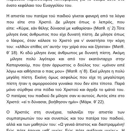
ένατο κεφάλαιο του Ευαγγελίου του.
Η απιστία του πατέρα τού παιδιού γίνεται φανερή από τα λόγια
που είπε στο Χριστό. Δε μίλησε όπως ο λεπρός, που
είπε: «Κύριε, εάν θέλης δύνασαί με καθαρίσαι» (Ματθ. η’ 2).Τότε
μίλησε ένας άνθρωπος που είχε δυνατή πίστη. Δε μίλησε όπως
ο Ιάειρος, όταν κάλεσε το Χριστό για ν’ αναστήσει την κόρη
του: «ελθών επίθες επ’ αυτήν την χείρά σου και ζήσεται» (Ματθ.
θ’ 18). Κι εδώ μίλησε ένας άνθρωπος με δυνατή πίστη. Ακόμη
μίλησε πολύ λιγότερο και από τον εκατόνταρχο στην
Καπερναούμ, που ήταν άρρωστος ο δούλος του: «μόνον ειπέ
λόγω και ιαθήσεται ο παις μου» (Ματθ. η’ 8). Εκεί μίλησε η πολύ
μεγάλη πίστη. Εκείνη όμως ασφαλώς που είχε τη μεγαλύτερη
πίστη ήταν η αιμορροούσα γυναίκα που δεν είπε τίποτα. Παρά
μόνο σύρθηκε στα πόδια τού Χριστού και άγγιξε το ιμάτιό του.
Ο πατέρας του παιδιού δε μίλησε σαν κι αυτούς. Αυτός είπε στο
Χριστό: «εί τι δύνασαι, βοήθησον ημίν» (Μάρκ. θ’ 22).
Ο Χριστός στη συνέχεια, ταλανίζει την απιστία των
συμπατριωτών του και συνεπώς και του πατέρα του παιδιού,
αλλά και των μαθητών του: «Ω γενεά άπιστος και διεστραμμένη!
Εώς πότε έσομαι μεθ’ υμών; Εώς πότε ανέξομαι υμών;». Η