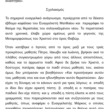
αναστηθεί».
Σχολιασμός
Το σημερινό ευαγγελικό ανάγνωσμα, προέρχεται από το δέκατο
έβδομο κεφάλαιο του Ευαγγελιστή Ματθαίου και περιγράφει το
θαύμα της θεραπείας του σεληνιαζομένου νέου. Το περιστατικό
αυτό χρονικά, έλαβε χώρα αμέσως μετά το γεγονός της
Μεταμορφώσεως του Χριστού στο όρος Θαβώρ.
Όταν κατέβηκε ο Ιησούς από το όρος μαζί με τους τρείς
προκρίτους μαθητές Πέτρο, Ιάκωβο και Ιωάννη, βρήκαν εκεί το
πλήθος συγκεντρωμένο γύρω από τους άλλους αποστόλους,
καθώς και το άρρωστο παιδί. Αφού δε βρήκε τον Χρι­στό, ο
δύστυχος πατέρας έφερε το παιδί στους μαθητές του, εκείνοι
όμως δεν μπόρεσαν να βοηθήσουν «Και προσήνεγκα αυτόν
τοις μαθηταίς σου και ουκ ηδυνήθησαν αυτόν θεραπεύσαι». Δεν
είχαν τη δύναμη να το κάνουν αυτό για τρεις λόγους: α. επειδή
οι ίδιοι δεν είχαν αρκετή πίστη· β. επειδή κι ο πατέρας του
παιδιού δεν είχε πίστη· και γ. επειδή η πίστη έλειπε κι από τους
γραμματείς που παρευρίσκονταν εκεί και συζητούσαν με τους
μα­θητές, όπως αναφέρει ο Ευαγγελιστής Μάρκος ο οποίος
παραθέτει περισσότερες λεπτομέρειες για το θαύμα αυτό στο