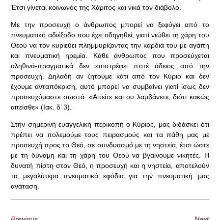
Έτσι γίνεται κοινωνός της Χάριτος και νικά τον διάβολο.
Με την προσευχή ο άνθρωπος μπορεί να ξεφύγει από το
πνευματικό αδιέξοδο που έχει οδηγηθεί, γιατί νιώθει τη χάρη του
Θεού να τον κυριεύει πλημμυρίζοντας την καρδιά του με αγάπη
και πνευματική ηρεμία. Κάθε άνθρωπος που προσεύχεται
αληθινά-πραγματικά δεν επιστρέφει ποτέ άδειος από την
προσευχή. Δηλαδή αν ζητούμε κάτι από τον Κύριο και δεν
έχουμε ανταπόκριση, αυτό μπορεί να συμβαίνει γιατί ίσως δεν
προσευχόμαστε σωστά. «Αιτείτε και ου λαμβάνετε, διότι κακώς
αιτείσθε» (Ιακ. δ’ 3).
Στην σημερινή ευαγγελική περικοπή ο Κύριος, μας διδάσκει ότι
πρέπει να πολεμούμε τους πειρασμούς και τα πάθη μας με
προσευχή προς το Θεό, σε συνδυασμό με τη νηστεία, έτσι ώστε
με τη δύναμη και τη χάρη του Θεού να βγαίνουμε νικητές. Η
δυνατή πίστη στον Θεό, η προσευχή και η νηστεία, αποτελούν
τα μεγαλύτερα πνευματικά εφόδια για την πνευματική μας
ανάταση.
Previous
Next