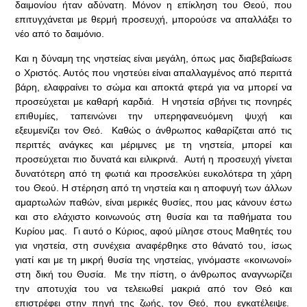
δαιμονίου ήταν αδύνατη. Μόνον η επίκληση του Θεού, που
επιτυγχάνεται με θερμή προσευχή, μπορούσε να απαλλάξει το
νέο από το δαιμόνιο.
Και η δύναμη της νηστείας είναι μεγάλη, όπως μας διαβεβαίωσε
ο Χριστός. Αυτός που νηστεύει είναι απαλλαγμένος από περιττά
βάρη, ελαφραίνει το σώμα και αποκτά φτερά για να μπορεί να
προσεύχεται με καθαρή καρδιά. Η νηστεία σβήνει τις πονηρές
επιθυμίες, ταπεινώνει την υπερηφανευόμενη ψυχή και
εξευμενίζει τον Θεό. Καθώς ο άνθρωπος καθαρίζεται από τις
περιττές ανάγκες και μέριμνες με τη νηστεία, μπορεί και
προσεύχεται πιο δυνατά και ειλικρινά. Αυτή η προσευχή γίνεται
δυνατότερη από τη φωτιά και προσελκύει ευκολότερα τη χάρη
του Θεού. Η στέρηση από τη νηστεία και η αποφυγή των άλλων
αμαρτωλών παθών, είναι μερικές θυσίες, που μας κάνουν έστω
και στο ελάχιστο κοινωνούς στη θυσία και τα παθήματα του
Κυρίου μας. Γι αυτό ο Κύριος, αφού μίλησε στους Μαθητές του
για νηστεία, στη συνέχεια αναφέρθηκε στο θάνατό του, ίσως
γιατί και με τη μικρή θυσία της νηστείας, γινόμαστε «κοινωνοί»
στη δική του Θυσία. Με την πίστη, ο άνθρωπος αναγνωρίζει
την αποτυχία του να τελειωθεί μακριά από τον Θεό και
επιστρέφει στην πηγή της ζωής, τον Θεό, που εγκατέλειψε.