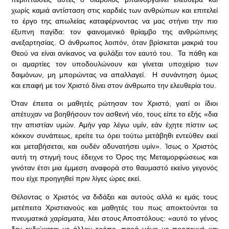
χωρίς καμιά αντίσταση στις καρδιές των ανθρώπων και επιτελεί
το έργο της απωλείας καταφέρνοντας να μας στήνει την πιο
έξυπνη παγίδα: τον φαινομενικό θρίαμβο της ανθρώπινης
ανεξαρτησίας. Ο άνθρωπος λοιπόν, όταν βρίσκεται μακριά του
Θεού να είναι ανίκανος να φυλάξει τον εαυτό του. Τα πάθη και
οι αμαρτίες τον υποδουλώνουν και γίνεται υποχείριο των
δαιμόνων, μη μπορώντας να απαλλαγεί. Η συνάντηση όμως
και επαφή με τον Χριστό δίνει στον άνθρωπο την ελευθερία του.
Όταν έπειτα οι μαθητές ρώτησαν τον Χριστό, γιατί οι ίδιοι
απέτυχαν να βοηθήσουν τον ασθενή νέο, τους είπε το εξής «δια
την απιστίαν υμών. Αμήν γαρ λέγω υμίν, εάν έχητε πίστιν ως
κόκκον συνάπεως, ερείτε τω όρει τούτω μετάβηθι εντεύθεν εκεί
και μεταβήσεται, και ουδέν αδυνατήσει υμίν». Ίσως ο Χριστός
αυτή τη στιγμή τους έδειχνε το Όρος της Μεταμορφώσεως και
γινόταν έτσι μια έμμεση αναφορά στο θαυμαστό εκείνο γεγονός
που είχε προηγηθεί πριν λίγες ώρες εκεί.
Θέλοντας ο Χριστός να διδάξει και αυτούς αλλά κι εμάς τους
μετέπειτα Χριστιανούς και μαθητές του πως αποκτούνται τα
πνευματικά χαρίσματα, λέει στους Αποστόλους: «αυτό το γένος
δεν εκδιώκεται με άλλον τρόπο, παρά μόνο με προσευχή και