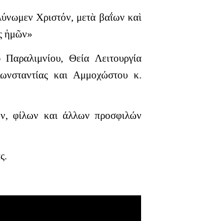
λύνωμεν Χριστόν, μετὰ βαΐων καὶ
ος ἡμῶν»
 Παραλιμνίου, Θεία Λειτουργία
ωνσταντίας και Αμμοχώστου κ.
ών, φίλων και άλλων προσφιλών
ς.