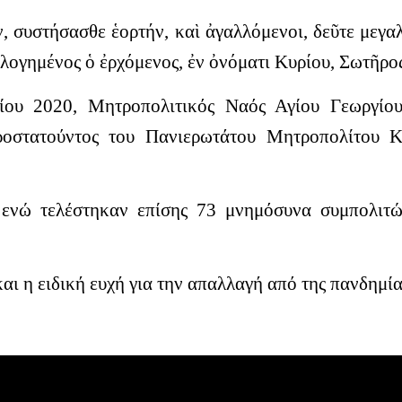
ν, συστήσασθε ἑορτήν, καὶ ἀγαλλόμενοι, δεῦτε μεγα
ὐλογημένος ὁ ἐρχόμε
νος, ἐν ὀνόματι Κυρίου, Σωτῆρ
ου 2020, Μητροπολιτικός Ναός Αγίου Γεωργίου
οστατούντος του Πανιερωτάτου Μητροπολίτου Κ
 ενώ τελέστηκαν επίσης 73 μνημόσυνα συμπολιτ
αι η ειδική ευχή για την απαλλαγή από της πανδημία