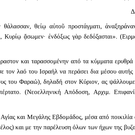
Δ
θάλασσαν, θείῳ αὐτοῦ προστάγματι, ἀναξηράναντ
ι, Κυρίῳ ᾄσωμεν· ἐνδόξως γὰρ δεδόξασται». (Ειρ
πέραστον και ταρασσομένην από τα κύμματα ερυθρά
ε τον λαό του Ισραήλ να περάσει δια μέσου αυτής
ους του Φαραώ), δηλαδή στον Κύριον, ας ψάλλουμε 
πέρτατο. (Νεοελληνική Απόδοση, Αρχιμ. Επιφαν
 Αγίας και Μεγάλης Εβδομάδος, μέσα από ποικιλία
έλος) και με την παρέλευση όλων των ήχων της βυζα