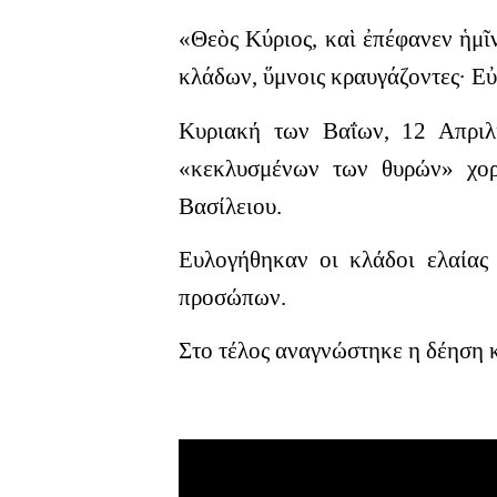
«Θεὸς Κύριος, καὶ ἐπέφανεν ἡμῖ
κλάδων, ὕμνοις κραυγάζοντες· Ε
Κυριακή των Βαΐων, 12 Απριλί
«κεκλυσμένων των θυρών» χορ
Βασίλειου.
Ευλογήθηκαν οι κλάδοι ελαίας
προσώπων.
Στο τέλος αναγνώστηκε η δέηση κ