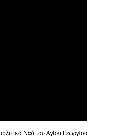
ολιτικό Ναό του Αγίου Γεωργίου