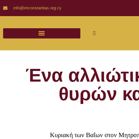
info@imconstantias.org.cy
Ένα αλλιώτι
θυρών κα
Κυριακή των Βαΐων στον Μητροπ