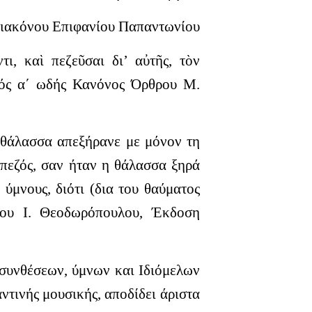
ιακόνου Επιφανίου Παπαντωνίου
ι, καὶ πεζεῦσαι δι’ αὐτῆς, τὸν
μός α΄ ωδής Κανόνος Όρθρου Μ.
 θάλασσα απεξήρανε με μόνον τη
 πεζός, σαν ήταν η θάλασσα ξηρά
ύμνους, διότι (δια του θαύματος
ίου Ι. Θεοδωρόπουλου, Έκδοση
 συνθέσεων, ύμνων και Ιδιόμελων
ντινής μουσικής, αποδίδει άριστα