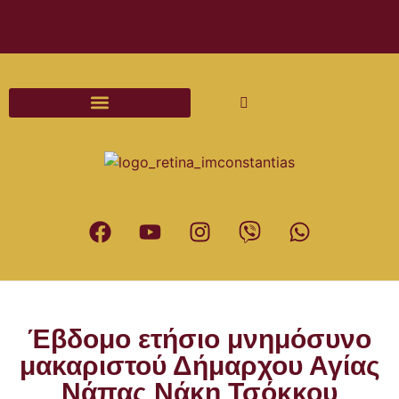
Διαδικασίες και Έντυπα Γάμου
Έβδομο ετήσιο μνημόσυνο
μακαριστού Δήμαρχου Αγίας
Νάπας Νάκη Τσόκκου