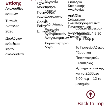
Διακονία
Συνέδρια
Επίσης
Σχολή Β.
Κυπριακής
Μουσικής
Άρθρα-
Ακολουθίες
Αγιολογίας
Κείμενα
Πανηγύρεις
ενοριών
Διαλέξεις
ναών
Εορτολόγιο
Σαλαμίνιου
&
Τυπικές
Cookie
Τα Γραφεία είναι
Ελεύθερου
Εκδηλώσεις
Policy
Διατάξεις
Πανεπιστημίου
ανοικτά Δευτέρα-
Ερμηνεία
2026
Επικοινωνία
Κληρικολαϊκές
Παρασκευή 8:30
Αγιογραφικών
Συνελεύσεις
Αναγνωσμάτων
Ωρολόγιον
π.μ-1:00μ.μ
Χειροτονητήριοι
ενάρξεως
Λόγοι
Το Γραφείο Αδειών
ιερών
Γάμου και
ακολουθιών
Πιστοποιητκών
Ελευθερίας
εξυπηρετεί επίσης
και το Σάββατο
9:00 π.μ – 12 το
μεσημέρι
Back to Top