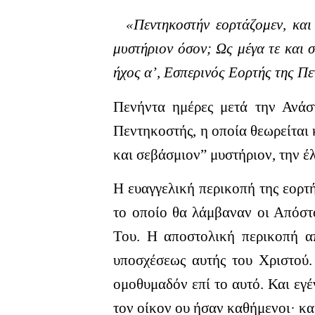
«Πεντηκοστήν εορτάζομεν, και 
μυστήριον όσον; Ως μέγα τε και σ
ήχος α’, Εσπερινός Εορτής της Π
Πενήντα ημέρες μετά την Ανάσ
Πεντηκοστής, η οποία θεωρείται 
και σεβάσμιον” μυστήριον, την έ
Η ευαγγελική περικοπή της εορτ
το οποίο θα λάμβαναν οι Απόστο
Του. Η αποστολική περικοπή α
υποσχέσεως αυτής του Χριστού
ομοθυμαδόν επί το αυτό. Και εγ
τον οίκον ου ήσαν καθήμενοι· κ