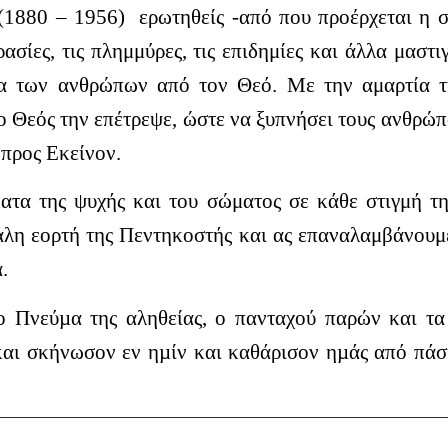
(1880 – 1956) ερωτηθείς -από που προέρχεται η σ
ηρασίες, τις πλημμύρες, τις επι­δημίες και άλλα μα­σ
ία των αν­θρώπων από τον Θεό. Με την αμαρ­τία 
 Θεός την επέτρεψε, ώστε να ξυπνήσει τους ανθρώ­π
ι προς Εκείνον.
νατα της ψυχής και του σώματος σε κάθε στιγμή τ
γάλη εορτή της Πεντηκοστής και ας επαναλαμβάνουμε
.
ο Πνεύµα της αληθείας, ο πανταχού παρών και τ
και σκήνωσον εν ηµίν και καθάρισον ηµάς από πάσ