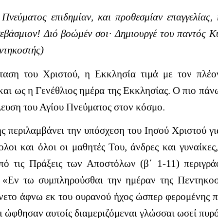
Πνεύματος επιδημίαν, και προθεσμίαν επαγγελίας, 
εβάσμιον! Διό βοώμέν σοι· Δημιουργέ του παντός Κύ
εντηκοστής)
ταση του Χριστού, η Εκκλησία τιμά με τον πλέο
και ως η Γενέθλιος ημέρα της Εκκλησίας.
Ο πιο πάν
λευση του Αγίου Πνεύματος στον κόσμο.
ής περιλαμβάνει την υπόσχεση του Ιησού Χριστού γι
λοι και όλοι οι μαθητές Του, άνδρες και γυναίκες
πό τις Πράξεις των Αποστόλων (β΄ 1-11) περιγρά
.
«Εν τω συμπληρούσθαι την ημέραν της Πεντηκοσ
ένετο άφνω εκ του ουρανού ήχος ώσπερ φερομένης π
αι ώφθησαν αυτοίς διαμεριζόμεναι γλώσσαι ωσεί πυρ