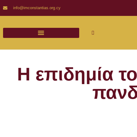
info@imconstantias.org.cy
Η επιδημία το
πανδ