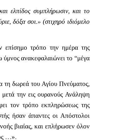
και ελπίδος συμπλήρωσιν, και το
ριε, δόξα σοι.» (στιχηρό ιδιόμελο
ν επίσημο τρόπο την ημέρα της
ω ύμνος ανακεφαλαιώνει το “μέγα
α τη δωρεά του Αγίου Πνεύματος,
, μετά την εις ουρανούς Ανάληψη
φει τον τρόπο εκπληρώσεως της
τής ήσαν άπαντες οι Απόστολοι
νοής βιαίας, και επλήρωσεν όλον
ός …».