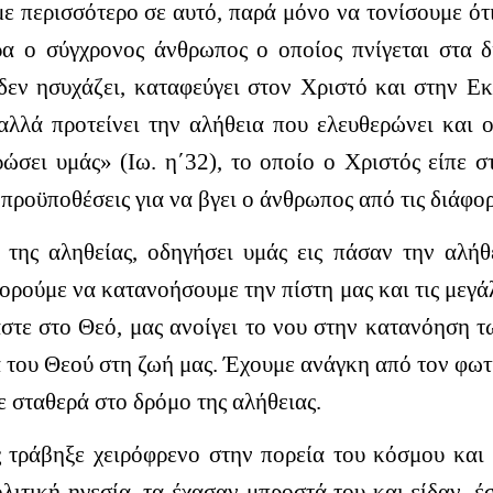
 περισσότερο σε αυτό, παρά μόνο να τονίσουμε ότι
ερα ο σύγχρονος άνθρωπος ο οποίος πνίγεται στα
δεν ησυχάζει, καταφεύγει στον Χριστό και στην Ε
αλλά προτείνει την αλήθεια που ελευθερώνει και
ώσει υμάς» (Ιω. η΄32), το οποίο ο Χριστός είπε στ
προϋποθέσεις για να βγει ο άνθρωπος από τις διάφορε
της αληθείας, οδηγήσει υμάς εις πάσαν την αλήθ
ρούμε να κατανοήσουμε την πίστη μας και τις μεγάλ
στε στο Θεό, μας ανοίγει το νου στην κατανόηση τ
α του Θεού στη ζωή μας. Έχουμε ανάγκη από τον φωτ
 σταθερά στο δρόμο της αλήθειας.
ός τράβηξε χειρόφρενο στην πορεία του κόσμου και 
λιτική ηγεσία, τα έχασαν μπροστά του και είδαν, 