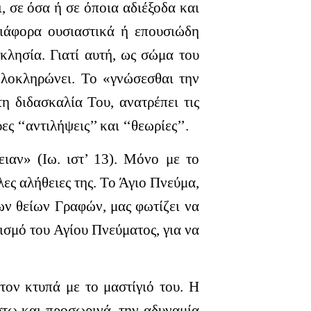
, σε όσα ή σε όποια αδιέξοδα και
 διάφορα ουσιαστικά ή επουσιώδη
κκλησία.
Γιατί αυτή, ως σώμα του
 ολοκληρώνει. Το «γνώσεσθαι την
η διδασκαλία Του, ανατρέπει τις
ς ‘‘αντιλήψεις’’ και ‘‘θεωρίες’’.
ειαν» (Ιω. ιστ’ 13). Μόνο με το
ες αλήθειες της. Το Άγιο Πνεύμα,
ων θείων Γραφών, μας φωτίζει να
ισμό του Αγίου Πνεύματος, για να
τον κτυπά με το μαστίγιό του. Η
έστω και προσωρινά, την αδυναμία