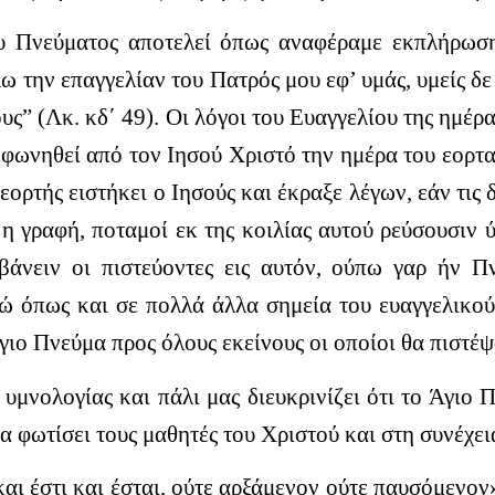
ου Πνεύματος αποτελεί όπως αναφέραμε εκπλήρωση
ω την επαγγελίαν του Πατρός μου εφ’ υμάς, υμείς δε
υς” (Λκ. κδ΄ 49).
Οι λόγοι του Ευαγγελίου της ημέρ
εκφωνηθεί από τον Ιησού Χριστό την ημέρα του εορτ
εορτής ειστήκει ο Ιησούς και έκραξε λέγων, εάν τις 
 η γραφή, ποταμοί εκ της κοιλίας αυτού ρεύσουσιν ύ
άνειν οι πιστεύοντες εις αυτόν, ούπω γαρ ήν Π
ώ όπως και σε πολλά άλλα σημεία του ευαγγελικού
γιο Πνεύμα προς όλους εκείνους οι οποίοι θα πιστέ
μνολογίας και πάλι μας διευκρινίζει ότι το Άγιο Π
να φωτίσει τους μαθητές του Χριστού και στη συνέχε
και έστι και έσται, ούτε αρξάμενον ούτε παυσόμενον