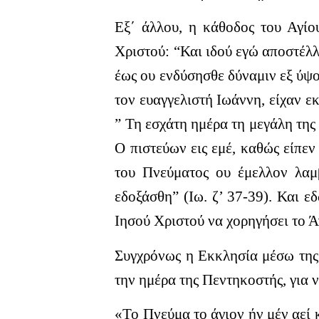
Εξ΄ άλλου, η κάθοδος του Αγί
Χριστού: “Και ιδού εγώ αποστέλλ
έως ου ενδύσησθε δύναμιν εξ ύψο
τον ευαγγελιστή Ιωάννη, είχαν 
” Τη εσχάτη ημέρα τη μεγάλη της 
Ο πιστεύων εις εμέ, καθώς είπεν
του Πνεύματος ου έμελλον λαμβ
εδοξάσθη” (Ιω. ζ’ 37-39).
Και εδ
Ιησού Χριστού να χορηγήσει το Ά
Συγχρόνως η Εκκλησία μέσω της υ
την ημέρα της Πεντηκοστής, για 
«Το Πνεύμα το άγιον ήν μέν αεί 