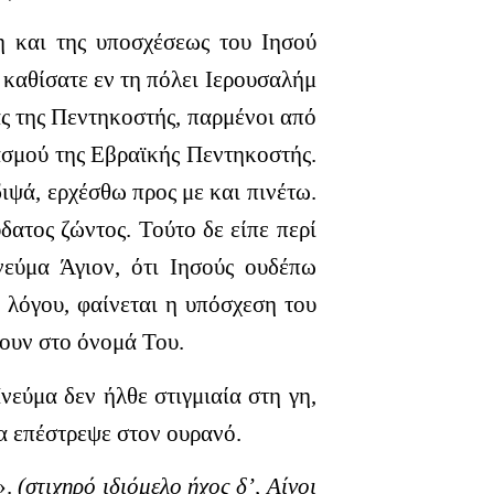
 και της υποσχέσεως του Ιησού
 καθίσατε εν τη πόλει Ιερουσαλήμ
ας της Πεντηκοστής, παρμένοι από
ασμού της Εβραϊκής Πεντηκοστής.
διψά, ερχέσθω προς με και πινέτω.
δατος ζώντος. Τούτο δε είπε περί
νεύμα Άγιον, ότι Ιησούς ουδέπω
 λόγου, φαίνεται η υπόσχεση του
ψουν στο όνομά Του.
νεύμα δεν ήλθε στιγμιαία στη γη,
ια επέστρεψε στον ουρανό.
».
(στιχηρό ιδιόμελο ήχος δ’, Αίνοι