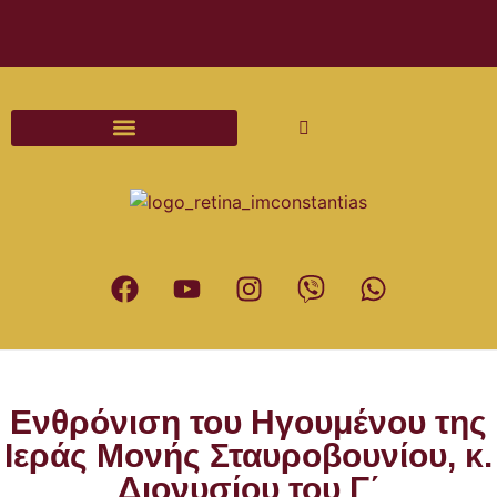
Διαδικασίες και Έντυπα Γάμου
Ενθρόνιση του Ηγουμένου της
Ιεράς Μονής Σταυροβουνίου, κ.
Διονυσίου του Γ΄