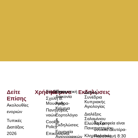
Δείτε
Χρήσιμα
Σύνδεσμοι
Κείμενα
Πνευματική
Εκδηλώσεις
Διεθνή
Διακονία
Συνέδρια
Επίσης
Σχολή Β.
Κυπριακής
Μουσικής
Άρθρα-
Ακολουθίες
Αγιολογίας
Κείμενα
Πανηγύρεις
ενοριών
Διαλέξεις
ναών
Εορτολόγιο
Σαλαμίνιου
&
Τυπικές
Cookie
Τα Γραφεία είναι
Ελεύθερου
Εκδηλώσεις
Policy
Διατάξεις
Πανεπιστημίου
ανοικτά Δευτέρα-
Ερμηνεία
2026
Επικοινωνία
Κληρικολαϊκές
Παρασκευή 8:30
Αγιογραφικών