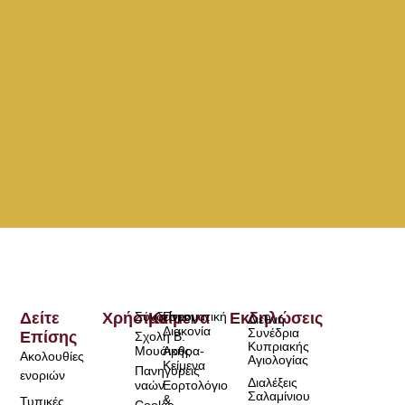
Δείτε
Χρήσιμα
Σύνδεσμοι
Κείμενα
Πνευματική
Εκδηλώσεις
Διεθνή
Διακονία
Συνέδρια
Επίσης
Σχολή Β.
Κυπριακής
Μουσικής
Άρθρα-
Ακολουθίες
Αγιολογίας
Κείμενα
Πανηγύρεις
ενοριών
Διαλέξεις
ναών
Εορτολόγιο
Σαλαμίνιου
&
Τυπικές