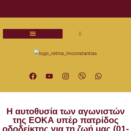
Διαδικασίες και Έντυπα Γάμου
Η αυτοθυσία των αγωνιστών
της ΕΟΚΑ υπέρ πατρίδος
οδοδείκτης για τη ζωή μας (01-