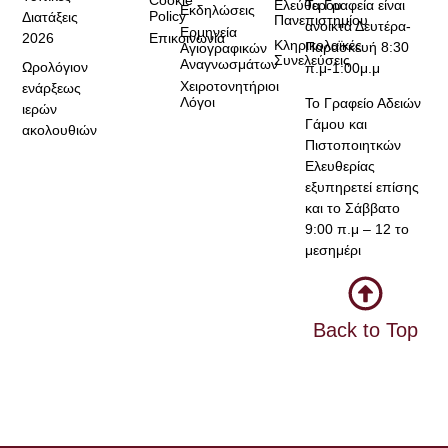
Cookie
Τα Γραφεία είναι
Ελεύθερου
Εκδηλώσεις
Policy
Διατάξεις
Πανεπιστημίου
ανοικτά Δευτέρα-
Ερμηνεία
2026
Επικοινωνία
Κληρικολαϊκές
Παρασκευή 8:30
Αγιογραφικών
Συνελεύσεις
Αναγνωσμάτων
Ωρολόγιον
π.μ-1:00μ.μ
Χειροτονητήριοι
ενάρξεως
Λόγοι
Το Γραφείο Αδειών
ιερών
Γάμου και
ακολουθιών
Πιστοποιητκών
Ελευθερίας
εξυπηρετεί επίσης
και το Σάββατο
9:00 π.μ – 12 το
μεσημέρι
Back to Top