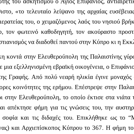
της του ασκητισμού ο Άγιος Επιφάνιος, αντιαιρετι
στο, «το τελευταίο λείψανο της αρχαίας ευσέβεια
ιερατείας του, ο χειμαζόμενος λαός του νησιού βρ
ο, τον φωτεινό καθοδηγητή, τον ακούραστο προσ
ιστιανισμός να διαδοθεί παντού στην Κύπρο κι η Εκκλ
η κοντά στην Ελευθερούπολη της Παλαιστίνης γύρο
ε μια εξελληνισμένη εβραϊκή οικογένεια, ο Επιφάνιο
της Γραφής. Από πολύ νεαρή ηλικία έγινε μοναχός
φορες κοινότητες της ερήμου. Επέστρεψε στην Παλαι
ι στην Ελευθερούπολη, το οποίο έκτισε στα νιάτα 
αι απέκτησε φήμη για τις γνώσεις του, την αυστ
 σοφία και τις διδαχές του. Επικλήθηκε ως το “Μ
ας) και Αρχιεπίσκοπος Κύπρου το 367. Η φήμη το