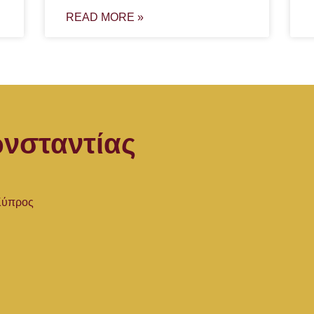
READ MORE »
νσταντίας
 Κύπρος