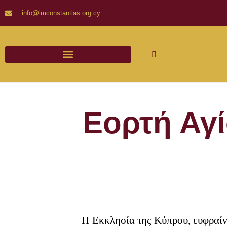
info@imconstantias.org.cy
Εορτή Αγ
Η Εκκλησία της Κύπρου, ευφραίν