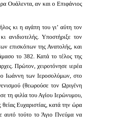
ρα Ουάλεντα, αν και ο Επιφάνιος
λος κι η αγάπη του γι’ αύτη τον
ι ανιδιοτελής. Υποστήριξε τον
των επισκόπων της Ανατολής, και
μασο το 382. Κατά το τέλος της
άρχες. Πρώτον, χειροτόνησε ιερέα
πο Ιωάννη των Ιεροσολύμων, στο
γενισμού (θεωρούσε τον Ωριγένη
ισε τη φιλία του Αγίου Ιερώνυμου,
 θείας Ευχαριστίας, κατά την ώρα
ε αυτό τούτο το Άγιο Πνεύμα να