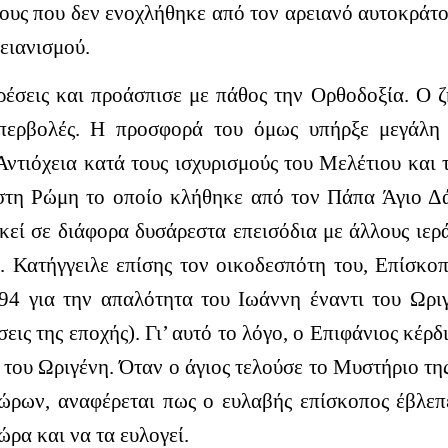
ους που δεν ενοχλήθηκε από τον αρειανό αυτοκράτο
ειανισμού.
ρέσεις και προάσπισε με πάθος την Ορθοδοξία. Ο ζή
περβολές. Η προσφορά του όμως υπήρξε μεγάλη κ
ντιόχεια κατά τους ισχυρισμούς του Μελέτιου και 
τη Ρώμη το οποίο κλήθηκε από τον Πάπα Άγιο Δά
κεί σε διάφορα δυσάρεστα επεισόδια με άλλους ιερ
. Κατήγγειλε επίσης τον οικοδεσπότη του, Επίσκο
94 για την απαλότητα του Ιωάννη έναντι του Ωρι
σεις της εποχής). Γι’ αυτό το λόγο, ο Επιφάνιος κέρδ
 του Ωριγένη. Όταν ο άγιος τελούσε το Μυστήριο της
ώρων, αναφέρεται πως ο ευλαβής επίσκοπος έβλεπ
ρα και να τα ευλογεί.