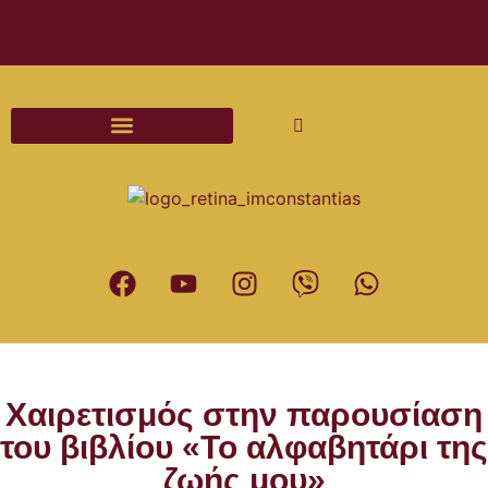
Διαδικασίες και Έντυπα Γάμου
Χαιρετισμός στην παρουσίαση
του βιβλίου «Το αλφαβητάρι της
ζωής μου»