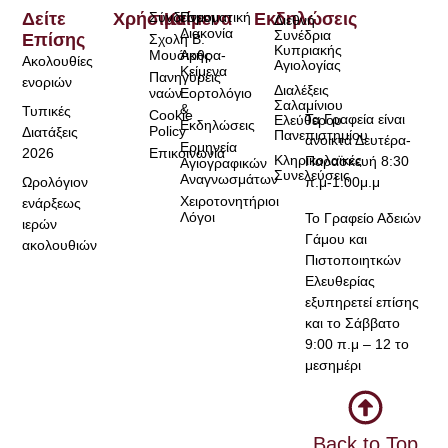
Δείτε
Χρήσιμα
Σύνδεσμοι
Κείμενα
Πνευματική
Εκδηλώσεις
Διεθνή
Διακονία
Συνέδρια
Επίσης
Σχολή Β.
Κυπριακής
Μουσικής
Άρθρα-
Ακολουθίες
Αγιολογίας
Κείμενα
Πανηγύρεις
ενοριών
Διαλέξεις
ναών
Εορτολόγιο
Σαλαμίνιου
&
Τυπικές
Cookie
Τα Γραφεία είναι
Ελεύθερου
Εκδηλώσεις
Policy
Διατάξεις
Πανεπιστημίου
ανοικτά Δευτέρα-
Ερμηνεία
2026
Επικοινωνία
Κληρικολαϊκές
Παρασκευή 8:30
Αγιογραφικών
Συνελεύσεις
Αναγνωσμάτων
Ωρολόγιον
π.μ-1:00μ.μ
Χειροτονητήριοι
ενάρξεως
Λόγοι
Το Γραφείο Αδειών
ιερών
Γάμου και
ακολουθιών
Πιστοποιητκών
Ελευθερίας
εξυπηρετεί επίσης
και το Σάββατο
9:00 π.μ – 12 το
μεσημέρι
Back to Top