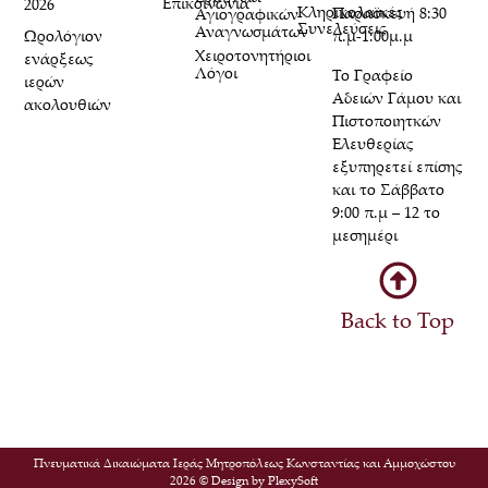
Επικοινωνία
2026
Κληρικολαϊκές
Παρασκευή 8:30
Αγιογραφικών
Συνελεύσεις
Αναγνωσμάτων
Ωρολόγιον
π.μ-1:00μ.μ
Χειροτονητήριοι
ενάρξεως
Λόγοι
Το Γραφείο
ιερών
Αδειών Γάμου και
ακολουθιών
Πιστοποιητκών
Ελευθερίας
εξυπηρετεί επίσης
και το Σάββατο
9:00 π.μ – 12 το
μεσημέρι
Back to Top
Πνευματικά Δικαιώματα Ιεράς Μητροπόλεως Κωνσταντίας και Αμμοχώστου
2026 © Design by
PlexySoft