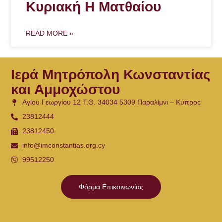
Κυριακή Η Ματθαίου
READ MORE »
Ιερά Μητρόπολη Κωνσταντίας
και Αμμοχώστου
Αγίου Γεωργίου 12 Τ.Θ. 34034 5309 Παραλίμνι – Κύπρος
23812444
23812450
info@imconstantias.org.cy
99512250
Φόρμα Επικοινωνίας