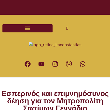
Διαδικασίες και Έντυπα Γάμου
Εσπερινός και επιμνημόσυνος
δέηση για τον Μητροπολίτη
Σασίμων Γεννάδιο