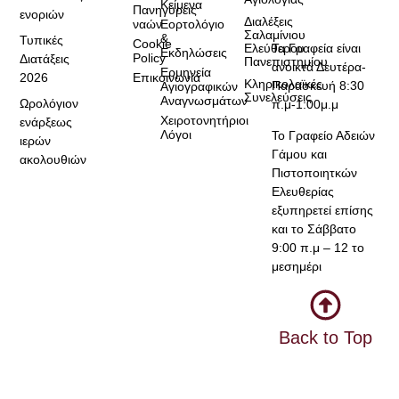
Κείμενα
Πανηγύρεις
ενοριών
Διαλέξεις
ναών
Εορτολόγιο
Σαλαμίνιου
&
Τυπικές
Cookie
Τα Γραφεία είναι
Ελεύθερου
Εκδηλώσεις
Policy
Διατάξεις
Πανεπιστημίου
ανοικτά Δευτέρα-
Ερμηνεία
2026
Επικοινωνία
Κληρικολαϊκές
Παρασκευή 8:30
Αγιογραφικών
Συνελεύσεις
Αναγνωσμάτων
Ωρολόγιον
π.μ-1:00μ.μ
Χειροτονητήριοι
ενάρξεως
Λόγοι
Το Γραφείο Αδειών
ιερών
Γάμου και
ακολουθιών
Πιστοποιητκών
Ελευθερίας
εξυπηρετεί επίσης
και το Σάββατο
9:00 π.μ – 12 το
μεσημέρι
Back to Top