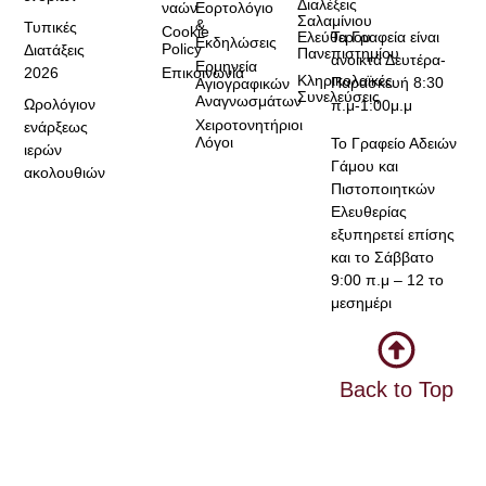
Διαλέξεις
ναών
Εορτολόγιο
Σαλαμίνιου
&
Τυπικές
Cookie
Τα Γραφεία είναι
Ελεύθερου
Εκδηλώσεις
Policy
Διατάξεις
Πανεπιστημίου
ανοικτά Δευτέρα-
Ερμηνεία
2026
Επικοινωνία
Κληρικολαϊκές
Παρασκευή 8:30
Αγιογραφικών
Συνελεύσεις
Αναγνωσμάτων
Ωρολόγιον
π.μ-1:00μ.μ
Χειροτονητήριοι
ενάρξεως
Λόγοι
Το Γραφείο Αδειών
ιερών
Γάμου και
ακολουθιών
Πιστοποιητκών
Ελευθερίας
εξυπηρετεί επίσης
και το Σάββατο
9:00 π.μ – 12 το
μεσημέρι
Back to Top