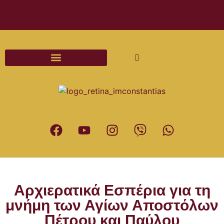
Διαδικασίες και Έντυπα Γάμου
Αρχιερατικά Εσπέρια για τη
μνήμη των Αγίων Αποστόλων
Πέτρου και Παύλου