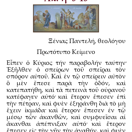
Ξένιας Παντελή, θεολόγου
Πρωτότυπο Κείμενο
Εἶπεν ὁ Κύριος τήν παραβολήν ταύτην·
Ἐξῆλθεν ὁ σπείρων τοῦ σπεῖραι τὸν
σπόρον αὐτοῦ. Καὶ ἐν τῷ σπείρειν αὐτὸν
ὃ μὲν ἔπεσε παρὰ τὴν ὁδόν, καὶ
κατεπατήθη, καὶ τὰ πετεινὰ τοῦ οὐρανοῦ
κατέφαγεν αὐτό· καὶ ἕτερον ἔπεσεν ἐπὶ
τὴν πέτραν, καὶ φυὲν ἐξηράνθη διὰ τὸ μὴ
ἔχειν ἰκμάδα· καὶ ἕτερον ἔπεσεν ἐν τῷ
μέσῳ τῶν ἀκανθῶν, καὶ συμφυεῖσαι αἱ
ἄκανθαι ἀπέπνιξαν αὐτό· καὶ ἕτερον
ἔπεσεν εἰς τὴν γῆν τὴν ἀγαθήν, καὶ φυὲν