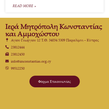
READ MORE »
Ιερά Μητρόπολη Κωνσταντίας
και Αμμοχώστου
Αγίου Γεωργίου 12 Τ.Θ. 34034 5309 Παραλίμνι – Κύπρος
23812444
23812450
info@imconstantias.org.cy
99512250
Φόρμα Επικοινωνίας