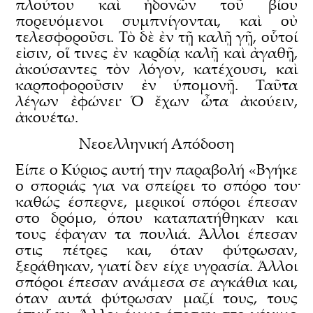
πλούτου καὶ ἡδονῶν τοῦ βίου
πορευόμενοι συμπνίγονται, καὶ οὐ
τελεσφοροῦσι. Τὸ δὲ ἐν τῇ καλῇ γῇ, οὗτοί
εἰσιν, οἵ τινες ἐν καρδίᾳ καλῇ καὶ ἀγαθῇ,
ἀκούσαντες τὸν λόγον, κατέχουσι, καὶ
καρποφοροῦσιν ἐν ὑπομονῇ. Ταῦτα
λέγων ἐφώνει· Ὁ ἔχων ὦτα ἀκούειν,
ἀκουέτω.
Νεοελληνική Απόδοση
Είπε ο Κύριος αυτή την παραβολή «Βγήκε
ο σποριάς για να σπείρει το σπόρο του·
καθώς έσπερνε, μερικοί σπόροι έπεσαν
στο δρόμο, όπου καταπατήθηκαν και
τους έφαγαν τα πουλιά. Άλλοι έπεσαν
στις πέτρες και, όταν φύτρωσαν,
ξεράθηκαν, γιατί δεν είχε υγρασία. Άλλοι
σπόροι έπεσαν ανάμεσα σε αγκάθια και,
όταν αυτά φύτρωσαν μαζί τους, τους