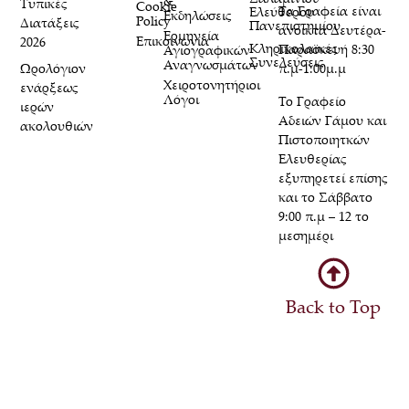
&
Τυπικές
Cookie
Τα Γραφεία είναι
Ελεύθερου
Εκδηλώσεις
Policy
Διατάξεις
Πανεπιστημίου
ανοικτά Δευτέρα-
Ερμηνεία
Επικοινωνία
2026
Κληρικολαϊκές
Παρασκευή 8:30
Αγιογραφικών
Συνελεύσεις
Αναγνωσμάτων
Ωρολόγιον
π.μ-1:00μ.μ
Χειροτονητήριοι
ενάρξεως
Λόγοι
Το Γραφείο
ιερών
Αδειών Γάμου και
ακολουθιών
Πιστοποιητκών
Ελευθερίας
εξυπηρετεί επίσης
και το Σάββατο
9:00 π.μ – 12 το
μεσημέρι
Back to Top