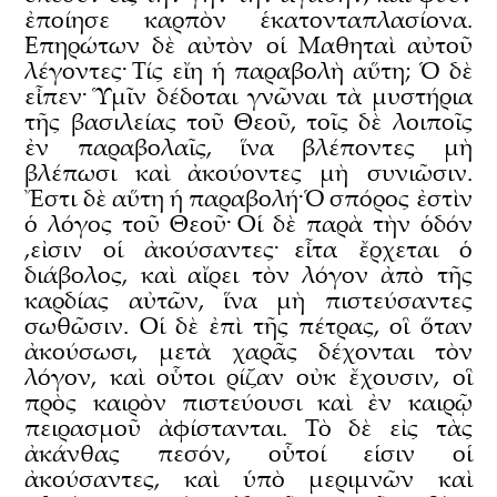
ἐποίησε καρπὸν ἑκατονταπλασίονα.
᾿Επηρώτων δὲ αὐτὸν οἱ Μαθηταὶ αὐτοῦ
λέγοντες· Τίς εἴη ἡ παραβολὴ αὕτη; Ὁ δὲ
εἶπεν· Ὑμῖν δέδοται γνῶναι τὰ μυστήρια
τῆς βασιλείας τοῦ Θεοῦ, τοῖς δὲ λοιποῖς
ἐν παραβολαῖς, ἵνα βλέποντες μὴ
βλέπωσι καὶ ἀκούοντες μὴ συνιῶσιν.
Ἔστι δὲ αὕτη ἡ παραβολή· Ὁ σπόρος ἐστὶν
ὁ λόγος τοῦ Θεοῦ· Οἱ δὲ παρὰ τὴν ὁδόν
,εἰσιν οἱ ἀκούσαντες· εἶτα ἔρχεται ὁ
διάβολος, καὶ αἴρει τὸν λόγον ἀπὸ τῆς
καρδίας αὐτῶν, ἵνα μὴ πιστεύσαντες
σωθῶσιν. Οἱ δὲ ἐπὶ τῆς πέτρας, οἳ ὅταν
ἀκούσωσι, μετὰ χαρᾶς δέχονται τὸν
λόγον, καὶ οὗτοι ρίζαν οὐκ ἔχουσιν, οἳ
πρὸς καιρὸν πιστεύουσι καὶ ἐν καιρῷ
πειρασμοῦ ἀφίστανται. Τὸ δὲ εἰς τὰς
ἀκάνθας πεσόν, οὗτοί εἱσιν οἱ
ἀκούσαντες, καὶ ὑπὸ μεριμνῶν καὶ