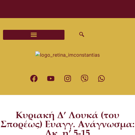
Διαδικασίες και Έντυπα Γάμου
Κυριακή Δ’ Λουκά (του
Σπορέως) Ευαγγ. Ανάγνωσμα:
Λκ. η’ 5-15