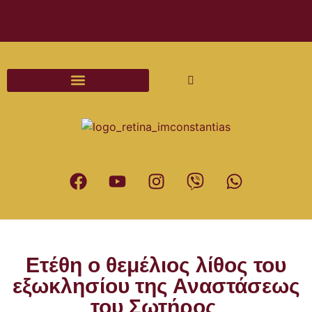
Διαδικασίες και Έντυπα Γάμου
Ετέθη ο θεμέλιος λίθος του
εξωκλησίου της Αναστάσεως
του Σωτήρος