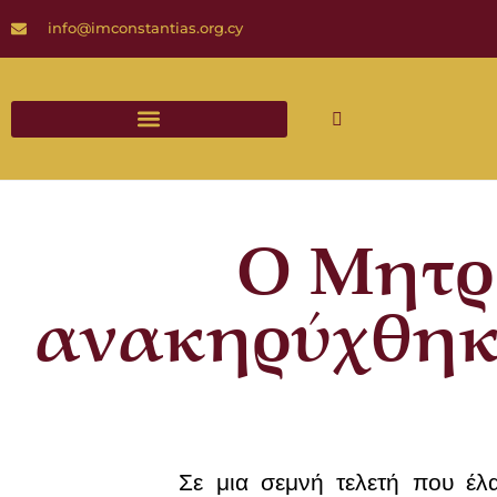
info@imconstantias.org.cy
Διαδικασίες και Έντυπα Γάμου
Ο Μητρ
ανακηρύχθηκε
Σε μια σεμνή τελετή που έλ