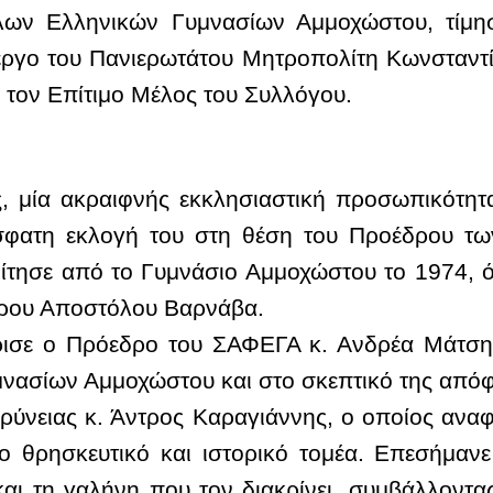
λων Ελληνικών Γυμνασίων Αμμοχώστου, τίμησ
έργο του Πανιερωτάτου Μητροπολίτη Κωνσταντ
 τον Επίτιμο Μέλος του Συλλόγου.
 μία ακραιφνής εκκλησιαστική προσωπικότητα
σφατη εκλογή του στη θέση του Προέδρου τ
ίτησε από το Γυμνάσιο Αμμοχώστου το 1974, ό
πρου Αποστόλου Βαρνάβα.
ισε ο Πρόεδρο του ΣΑΦΕΓΑ κ. Ανδρέα Μάτση
μνασίων Αμμοχώστου και στο σκεπτικό της από
ρύνειας κ. Άντρος Καραγιάννης, ο οποίος αναφ
ο θρησκευτικό και ιστορικό τομέα. Επεσήμανε
και τη γαλήνη που τον διακρίνει, συμβάλλοντα