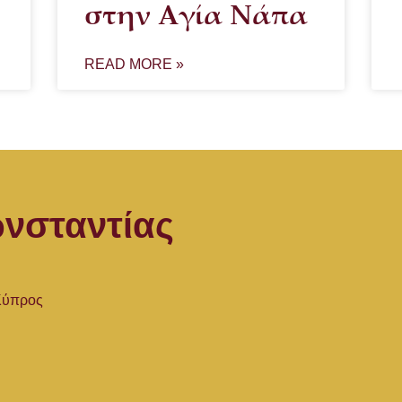
στην Αγία Νάπα
READ MORE »
νσταντίας
 Κύπρος