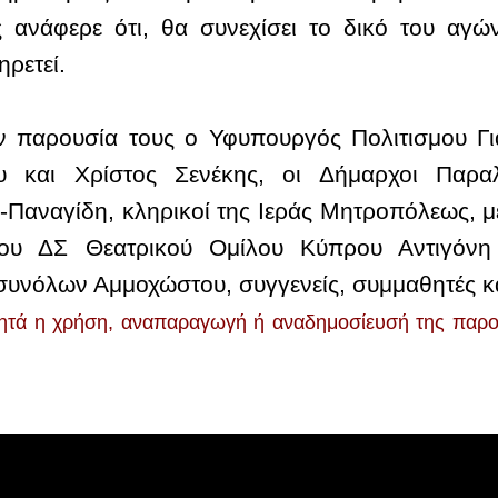
 ανάφερε ότι, θα συνεχίσει το δικό του αγώ
ρετεί.
ν παρουσία τους ο Υφυπουργός Πολιτισμου Γιά
υ και Χρίστος Σενέκης, οι Δήμαρχοι Παραλ
Παναγίδη, κληρικοί της Ιεράς Μητροπόλεως, μ
ου ΔΣ Θεατρικού Ομίλου Κύπρου Αντιγόνη
υνόλων Αμμοχώστου, συγγενείς, συμμαθητές κα
ητά η χρήση, αναπαραγωγή ή αναδημοσίευσή της παρούσ