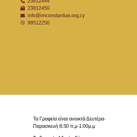
23812444
23812450
info@imconstantias.org.cy
99512250
Τα Γραφεία είναι ανοικτά Δευτέρα-
Παρασκευή 8:30 π.μ-1:00μ.μ