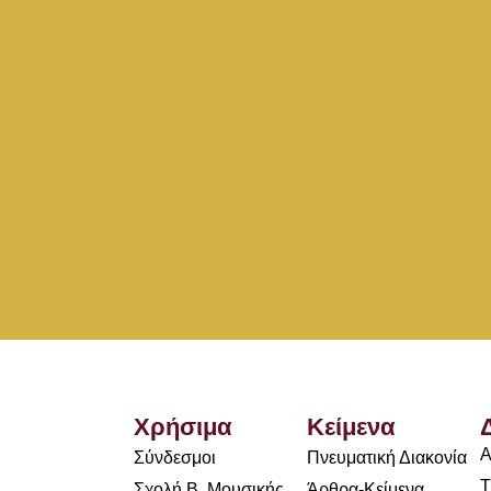
Χρήσιμα
Κείμενα
Α
Σύνδεσμοι
Πνευματική Διακονία
Τ
Σχολή Β. Μουσικής
Άρθρα-Κείμενα