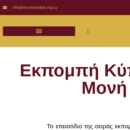
info@imconstantias.org.cy
Εκπομπή Κύπ
Μονή
Το επεισόδιο της σειράς εκπ