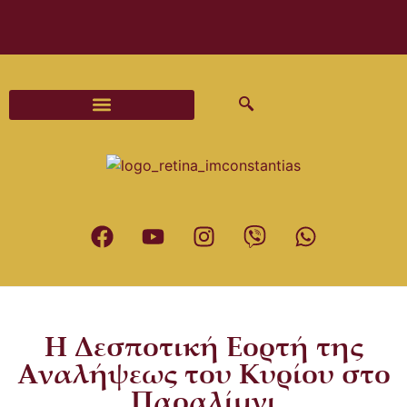
Διαδικασίες και Έντυπα Γάμου
Η Δεσποτική Εορτή της
Αναλήψεως του Κυρίου στο
Παραλίμνι