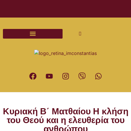
Διαδικασίες και Έντυπα Γάμου
Κυριακή Β΄ Ματθαίου Η κλήση
του Θεού και η ελευθερία του
ανθρώπου