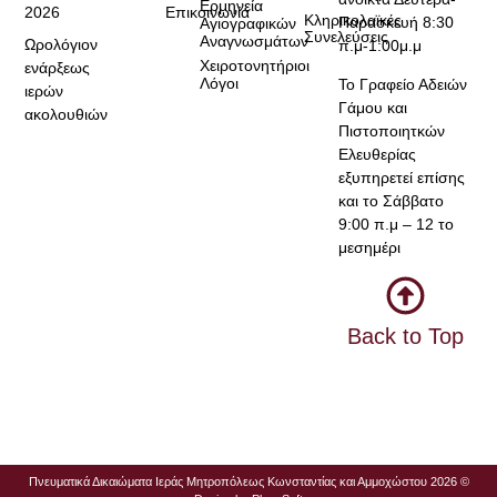
Ερμηνεία
2026
Επικοινωνία
Κληρικολαϊκές
Παρασκευή 8:30
Αγιογραφικών
Συνελεύσεις
Αναγνωσμάτων
Ωρολόγιον
π.μ-1:00μ.μ
Χειροτονητήριοι
ενάρξεως
Λόγοι
Το Γραφείο Αδειών
ιερών
Γάμου και
ακολουθιών
Πιστοποιητκών
Ελευθερίας
εξυπηρετεί επίσης
και το Σάββατο
9:00 π.μ – 12 το
μεσημέρι
Back to Top
Πνευματικά Δικαιώματα Ιεράς Μητροπόλεως Κωνσταντίας και Αμμοχώστου 2026 ©