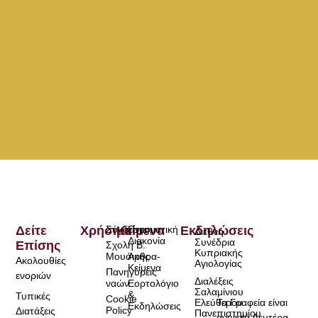
Δείτε
Χρήσιμα
Σύνδεσμοι
Κείμενα
Πνευματική
Εκδηλώσεις
Διεθνή
Διακονία
Συνέδρια
Επίσης
Σχολή Β.
Κυπριακής
Μουσικής
Άρθρα-
Ακολουθίες
Αγιολογίας
Κείμενα
Πανηγύρεις
ενοριών
Διαλέξεις
ναών
Εορτολόγιο
Σαλαμίνιου
&
Τυπικές
Cookie
Τα Γραφεία είναι
Ελεύθερου
Εκδηλώσεις
Policy
Διατάξεις
Πανεπιστημίου
ανοικτά Δευτέρα-