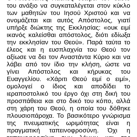
του ανάξιο να συγκαταλέγεται στον κύκλο
των μαθητών του Ιησού Χριστού και να
ονομάζεται και αυτός Απόστολος, γιατί
υπήρξε διώκτης της Εκκλησίας: «ουκ ειμί
ικανός καλείσθαι απόστολος, διότι εδίωξα
την εκκλησίαν του Θεού». Παρά ταύτα το
έλεος και η ευσπλαχνία του Θεού τον
αξίωσε να δει τον Αναστάντα Κύριο και να
λάβει από τον ίδιο την κλήση, ώστε να
γίνει Απόστολος και κήρυκας του
Ευαγγελίου. «Χάριτι Θεού ειμί ο ειμί»,
ομολογεί ο ίδιος και αποδίδει το
ιεραποστολικό του έργο όχι στη δική του
προσπάθεια και στο δικό του κόπο, αλλά
στη χάρη του Θεού, η οποία του δόθηκε
πλουσιοπάροχα. Το βασικότερο γνώρισμα
της πνευματικής ωριμότητας είναι η
πραγματική ταπεινοφροσύνη. Όχι η