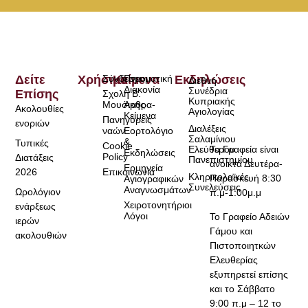
Δείτε
Χρήσιμα
Σύνδεσμοι
Κείμενα
Πνευματική
Εκδηλώσεις
Διεθνή
Διακονία
Συνέδρια
Επίσης
Σχολή Β.
Κυπριακής
Μουσικής
Άρθρα-
Ακολουθίες
Αγιολογίας
Κείμενα
Πανηγύρεις
ενοριών
Διαλέξεις
ναών
Εορτολόγιο
Σαλαμίνιου
&
Τυπικές
Cookie
Τα Γραφεία είναι
Ελεύθερου
Εκδηλώσεις
Policy
Διατάξεις
Πανεπιστημίου
ανοικτά Δευτέρα-
Ερμηνεία
2026
Επικοινωνία
Κληρικολαϊκές
Παρασκευή 8:30
Αγιογραφικών
Συνελεύσεις
Αναγνωσμάτων
Ωρολόγιον
π.μ-1:00μ.μ
Χειροτονητήριοι
ενάρξεως
Λόγοι
Το Γραφείο Αδειών
ιερών
Γάμου και
ακολουθιών
Πιστοποιητκών
Ελευθερίας
εξυπηρετεί επίσης
και το Σάββατο
9:00 π.μ – 12 το