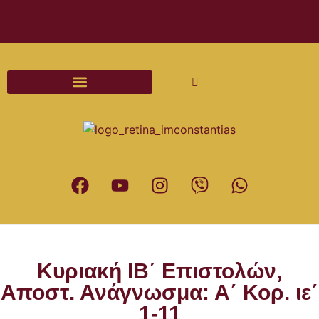
Διαδικασίες και Έντυπα Γάμου
Κυριακή ΙΒ΄ Επιστολών,
Αποστ. Ανάγνωσμα: Α΄ Κορ. ιε΄
1-11