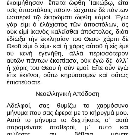
ἐκοιμήθησαν· ἔπειτα ὤφθη ᾿Ιακώβῳ, εἶτα
τοῖς ἀποστόλοις πᾶσιν· ἔσχατον δὲ πάντων
ὡσπερεὶ τῷ ἐκτρώματι ὤφθη κἀμοί. Ἐγὼ
γάρ εἰμι ὁ ἐλάχιστος τῶν ἀποστόλων, ὃς
οὐκ εἰμὶ ἱκανὸς καλεῖσθαι ἀπόστολος, διότι
ἐδίωξα τὴν ἐκκλησίαν τοῦ Θεοῦ· χάριτι δὲ
Θεοῦ εἰμι ὅ εἰμι· καὶ ἡ χάρις αὐτοῦ ἡ εἰς ἐμὲ
οὐ κενὴ ἐγενήθη, ἀλλὰ περισσότερον
αὐτῶν πάντων ἐκοπίασα, οὐκ ἐγὼ δέ, ἀλλ᾿
ἡ χάρις τοῦ Θεοῦ ἡ σὺν ἐμοί. Εἴτε οὖν ἐγὼ
εἴτε ἐκεῖνοι, οὕτω κηρύσσομεν καὶ οὕτως
ἐπιστεύσατε.
Νεοελληνική Απόδοση
Αδελφοί, σας θυμίζω το χαρμόσυνο
μήνυμα που σας έφερα με το κήρυγμά μου.
Αυτό το μήνυμα το δεχτήκατε, σ΄ αυτό
παραμείνατε σταθεροί, μ΄ αυτό και
σώζεστε, αν βέβαια μένετε