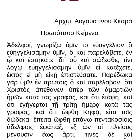
Αρχιμ. Αυγουστίνου Κκαρά
Πρωτότυπο Κείμενο
Ἀδελφοί, γνωρίζω ὑμῖν τὸ εὐαγγέλιον ὃ
εὐηγγελισάμην ὑμῖν, ὃ καὶ παρελάβετε, ἐν
ᾧ καὶ ἑστήκατε, δι᾿ οὗ καὶ σῴζεσθε, τίνι
λόγῳ εὐηγγελισάμην ὑμῖν εἰ κατέχετε,
ἐκτὸς εἰ μὴ εἰκῇ ἐπιστεύσατε. Παρέδωκα
γὰρ ὑμῖν ἐν πρώτοις ὃ καὶ παρέλαβον, ὅτι
Χριστὸς ἀπέθανεν ὑπὲρ τῶν ἁμαρτιῶν
ἡμῶν κατὰ τὰς γραφάς, καὶ ὅτι ἐτάφη, καὶ
ὅτι ἐγήγερται τῇ τρίτῃ ἡμέρᾳ κατὰ τὰς
γραφάς, καὶ ὅτι ὤφθη Κηφᾷ, εἶτα τοῖς
δώδεκα· ἔπειτα ὤφθη ἐπάνω πεντακοσίοις
ἀδελφοῖς ἐφάπαξ, ἐξ ὧν οἱ πλείους
μένουσιν ἕως ἄρτι, τινὲς δὲ καὶ