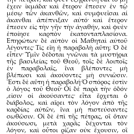
ἔχειν ἰκμάδα· καὶ ἕτερον ἔπεσεν ἐν τῷ
μέσῳ τῶν ἀκανθῶν, καὶ συμφυεῖσαι αἱ
ἄκανθαι ἀπέπνιξαν αὐτό· καὶ ἕτερον
ἔπεσεν εἰς τὴν γῆν τὴν ἀγαθήν, καὶ φυὲν
ἐποίησε καρπὸν ἑκατονταπλασίονα.
᾿Επηρώτων δὲ αὐτὸν οἱ Μαθηταὶ αὐτοῦ
λέγοντες· Τίς εἴη ἡ παραβολὴ αὕτη; Ὁ δὲ
εἶπεν· Ὑμῖν δέδοται γνῶναι τὰ μυστήρια
τῆς βασιλείας τοῦ Θεοῦ, τοῖς δὲ λοιποῖς
ἐν παραβολαῖς, ἵνα βλέποντες μὴ
βλέπωσι καὶ ἀκούοντες μὴ συνιῶσιν.
Ἔστι δὲ αὕτη ἡ παραβολή· Ὁ σπόρος ἐστὶν
ὁ λόγος τοῦ Θεοῦ· Οἱ δὲ παρὰ τὴν ὁδόν
,εἰσιν οἱ ἀκούσαντες· εἶτα ἔρχεται ὁ
διάβολος, καὶ αἴρει τὸν λόγον ἀπὸ τῆς
καρδίας αὐτῶν, ἵνα μὴ πιστεύσαντες
σωθῶσιν. Οἱ δὲ ἐπὶ τῆς πέτρας, οἳ ὅταν
ἀκούσωσι, μετὰ χαρᾶς δέχονται τὸν
λόγον, καὶ οὗτοι ρίζαν οὐκ ἔχουσιν, οἳ