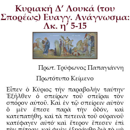
Κυριακή Δ’ Λουκά (του
Σπορέως) Ευαγγ. Ανάγνωσμα:
Λκ. η’ 5-15
Πρωτ. Τρύφωνος Παπαγιάννη
Πρωτότυπο Κείμενο
Εἶπεν ὁ Κύριος τήν παραβολήν ταύτην·
Ἐξῆλθεν ὁ σπείρων τοῦ σπεῖραι τὸν
σπόρον αὐτοῦ. Καὶ ἐν τῷ σπείρειν αὐτὸν
ὃ μὲν ἔπεσε παρὰ τὴν ὁδόν, καὶ
κατεπατήθη, καὶ τὰ πετεινὰ τοῦ οὐρανοῦ
κατέφαγεν αὐτό· καὶ ἕτερον ἔπεσεν ἐπὶ
τὴν πέτραν, καὶ φυὲν ἐξηράνθη διὰ τὸ μὴ