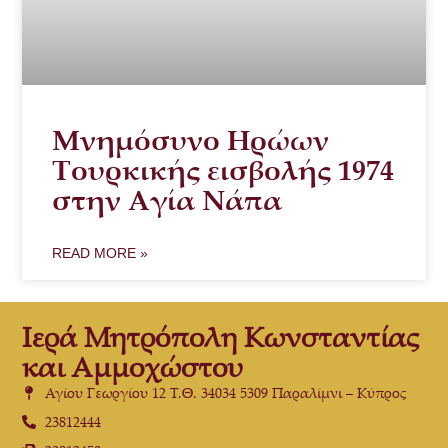
Μνημόσυνο Ηρώων
Τουρκικής εισβολής 1974
στην Αγία Νάπα
READ MORE »
Ιερά Μητρόπολη Κωνσταντίας
και Αμμοχώστου
Αγίου Γεωργίου 12 Τ.Θ. 34034 5309 Παραλίμνι – Κύπρος
23812444