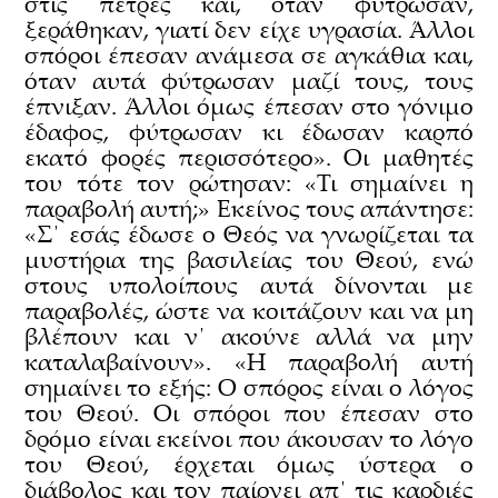
στις πέτρες και, όταν φύτρωσαν,
ξεράθηκαν, γιατί δεν είχε υγρασία. Άλλοι
σπόροι έπεσαν ανάμεσα σε αγκάθια και,
όταν αυτά φύτρωσαν μαζί τους, τους
έπνιξαν. Άλλοι όμως έπεσαν στο γόνιμο
έδαφος, φύτρωσαν κι έδωσαν καρπό
εκατό φορές περισσότερο». Οι μαθητές
του τότε τον ρώτησαν: «Τι σημαίνει η
παραβολή αυτή;» Εκείνος τους απάντησε:
«Σ΄ εσάς έδωσε ο Θεός να γνωρίζεται τα
μυστήρια της βασιλείας του Θεού, ενώ
στους υπολοίπους αυτά δίνονται με
παραβολές, ώστε να κοιτάζουν και να μη
βλέπουν και ν΄ ακούνε αλλά να μην
καταλαβαίνουν». «Η παραβολή αυτή
σημαίνει το εξής: Ο σπόρος είναι ο λόγος
του Θεού. Οι σπόροι που έπεσαν στο
δρόμο είναι εκείνοι που άκουσαν το λόγο
του Θεού, έρχεται όμως ύστερα ο
διάβολος και τον παίρνει απ΄ τις καρδιές