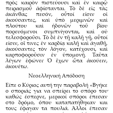
πρὸς καιρὸν πιστεύουσι καὶ ἐν καιρῷ
πειρασμοῦ ἀφίστανται. Τὸ δὲ εἰς τὰς
ἀκάνθας πεσόν, οὗτοί εἱσιν οἱ
ἀκούσαντες, καὶ ὑπὸ μεριμνῶν καὶ
πλούτου καὶ ἡδονῶν τοῦ βίου
πορευόμενοι συμπνίγονται, καὶ οὐ
τελεσφοροῦσι. Τὸ δὲ ἐν τῇ καλῇ γῇ, οὗτοί
εἰσιν, οἵ τινες ἐν καρδίᾳ καλῇ καὶ ἀγαθῇ,
ἀκούσαντες τὸν λόγον, κατέχουσι, καὶ
καρποφοροῦσιν ἐν ὑπομονῇ. Ταῦτα
λέγων ἐφώνει· Ὁ ἔχων ὦτα ἀκούειν,
ἀκουέτω.
Νεοελληνική Απόδοση
Είπε ο Κύριος αυτή την παραβολή «Βγήκε
ο σποριάς για να σπείρει το σπόρο του·
καθώς έσπερνε, μερικοί σπόροι έπεσαν
στο δρόμο, όπου καταπατήθηκαν και
τους έφαγαν τα πουλιά. Άλλοι έπεσαν