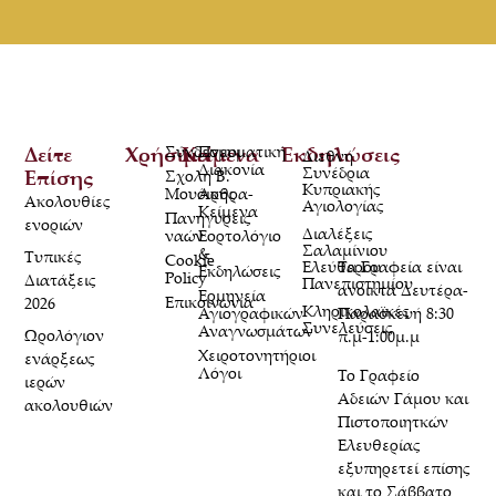
Δείτε
Χρήσιμα
Σύνδεσμοι
Κείμενα
Πνευματική
Εκδηλώσεις
Διεθνή
Διακονία
Συνέδρια
Επίσης
Σχολή Β.
Κυπριακής
Μουσικής
Άρθρα-
Ακολουθίες
Αγιολογίας
Κείμενα
Πανηγύρεις
ενοριών
Διαλέξεις
ναών
Εορτολόγιο
Σαλαμίνιου
&
Τυπικές
Cookie
Τα Γραφεία είναι
Ελεύθερου
Εκδηλώσεις
Policy
Διατάξεις
Πανεπιστημίου
ανοικτά Δευτέρα-
Ερμηνεία
Επικοινωνία
2026
Κληρικολαϊκές
Παρασκευή 8:30
Αγιογραφικών
Συνελεύσεις
Αναγνωσμάτων
Ωρολόγιον
π.μ-1:00μ.μ
Χειροτονητήριοι
ενάρξεως
Λόγοι
Το Γραφείο
ιερών
Αδειών Γάμου και
ακολουθιών
Πιστοποιητκών
Ελευθερίας
εξυπηρετεί επίσης
και το Σάββατο