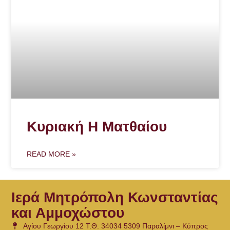
Κυριακή Η Ματθαίου
READ MORE »
Ιερά Μητρόπολη Κωνσταντίας
και Αμμοχώστου
Αγίου Γεωργίου 12 Τ.Θ. 34034 5309 Παραλίμνι – Κύπρος