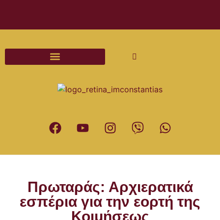
Διαδικασίες και Έντυπα Γάμου
Πρωταράς: Αρχιερατικά
εσπέρια για την εορτή της
Κοιμήσεως