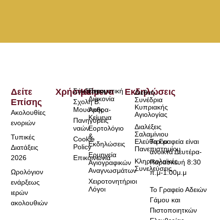
Δείτε
Χρήσιμα
Σύνδεσμοι
Κείμενα
Πνευματική
Εκδηλώσεις
Διεθνή
Διακονία
Συνέδρια
Επίσης
Σχολή Β.
Κυπριακής
Μουσικής
Άρθρα-
Ακολουθίες
Αγιολογίας
Κείμενα
Πανηγύρεις
ενοριών
Διαλέξεις
ναών
Εορτολόγιο
Σαλαμίνιου
&
Τυπικές
Cookie
Τα Γραφεία είναι
Ελεύθερου
Εκδηλώσεις
Policy
Διατάξεις
Πανεπιστημίου
ανοικτά Δευτέρα-
Ερμηνεία
2026
Επικοινωνία
Κληρικολαϊκές
Παρασκευή 8:30
Αγιογραφικών
Συνελεύσεις
Αναγνωσμάτων
Ωρολόγιον
π.μ-1:00μ.μ
Χειροτονητήριοι
ενάρξεως
Λόγοι
Το Γραφείο Αδειών
ιερών
Γάμου και
ακολουθιών
Πιστοποιητκών