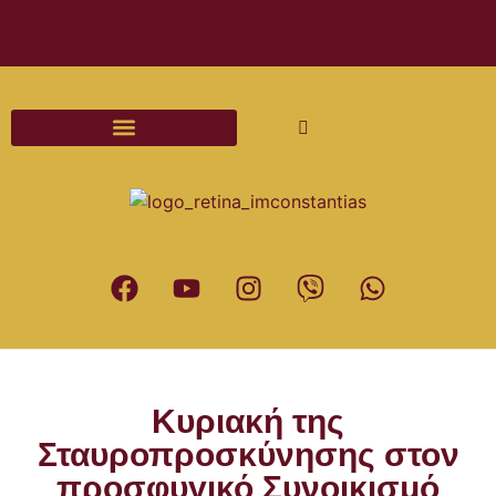
Διαδικασίες και Έντυπα Γάμου
Κυριακή της
Σταυροπροσκύνησης στον
προσφυγικό Συνοικισμό