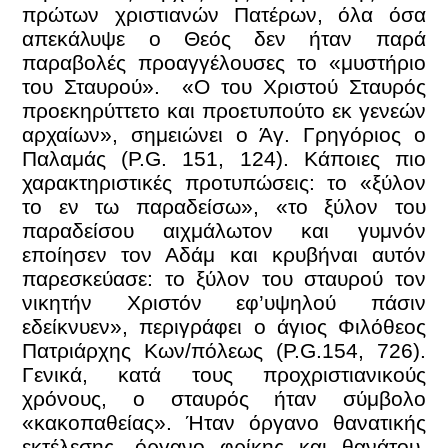
πρώτων χριστιανών Πατέρων, όλα όσα
απεκάλυψε ο Θεός δεν ήταν παρά
παραβολές προαγγέλουσες το «μυστήριο
του Σταυρού». «Ο του Χριστού Σταυρός
προεκηρύττετο και προετυπούτο εκ γενεών
αρχαίων», σημειώνει ο Άγ. Γρηγόριος ο
Παλαμάς (P.G. 151, 124). Κάποιες πιο
χαρακτηριστικές προτυπώσεις: το «ξύλον
το εν τω παραδείσω», «το ξύλον του
παραδείσου αιχμάλωτον και γυμνόν
εποίησεν τον Αδάμ και κρυβήναι αυτόν
παρεσκεύασε: το ξύλον του σταυρού τον
νικητήν Χριστόν εφ’υψηλού πάσιν
εδείκνυεν», περιγράφει ο άγιος Φιλόθεος
Πατριάρχης Κων/πόλεως (P.G.154, 726).
Γενικά, κατά τους προχριστιανικούς
χρόνους, ο σταυρός ήταν σύμβολο
«κακοπαθείας». Ήταν όργανο θανατικής
εκτέλεσης, όργανο φρίκης και θανάτου.