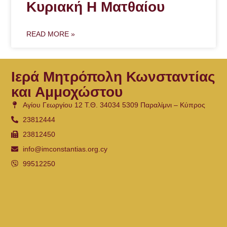
Κυριακή Η Ματθαίου
READ MORE »
Ιερά Μητρόπολη Κωνσταντίας
και Αμμοχώστου
Αγίου Γεωργίου 12 Τ.Θ. 34034 5309 Παραλίμνι – Κύπρος
23812444
23812450
info@imconstantias.org.cy
99512250