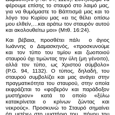
φέρουμε επίσης το σταυρό στο λαιμό μας,
για να θυμόμαστε το Βάπτισμά μας και το
λόγο του Κυρίου μας «ει τις θέλει οπίσω
μου ελθείν,…και αράτω τον σταυρόν αυτού
και ακολουθείτω μοι» (Μτθ. 16:24).
Και βέβαια, προσθέτει πάλι ο άγιος
Ιωάννης ο Δαμασκηνός, «προσκυνούμε
και τον τύπο του τιμίου και ζωοποιού
σταυρού όχι τιμώντας την ύλη (μη γένοιτο),
αλλά τον τύπο, ως Χριστού σύμβολο»
(P.G. 94, 1132). Ο τύπος, δηλαδή, του
σταυρού συμβολίζει και μας ανάγει στην
πραγματικότητα του σταυρού, στην οποία
εκφράζεται το «φοβερόν και παράδοξον
μυστήριον» κατά το οποίο «ξύλω
κατακρίνεται ο κρίνων ζώντας και
νεκρούς». Προσκυνώ το Σταυρό σημαίνει
ότι μετέχω στο μυστήριο του πόνου του