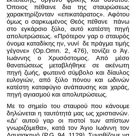
Όποιος πέθαινε δια της σταυρώσεως
χαρακτηρίζονταν «επικατάρατος». Αφότου
όμως ο σαρκωμένος Θεός πέθανε πάνω
στο εγκάρσιο ξύλο, αυτό κατέστη πηγή
απολυτρώσεως. «Πρότερον γαρ ο σταυρός
όνομα καταδίκης ην, νυνί δε πράγμα τιμής
γέγονε» (Op.Omn. 2, 476), τονίζει ο Άγ.
Ιωάννης ο Χρυσόστομος. Από μέσο
θανατώσεως μεταβλήθηκε σε ακένωτη
πηγή ζωής, φωτεινό σύμβολο και δίαυλος
ευλογιών, από ξύλο πόνου και ωδινών
κατέστη καταφύγιο ανάπαυσης και χαράς,
πηγή αγιασμού και απολυτρώσεως.
Με το σημείο του σταυρού που κάνουμε
δηλώνεται η ταυτότητά μας ως χριστιανών.
«Δι’ αυτού γαρ οι πιστοί των απίστων
γνωριζόμεθα», κατά τον Άγιο Ιωάννη τον
Δαμασκηνό (P.G. 94, 1129). Συνηθίζομε να