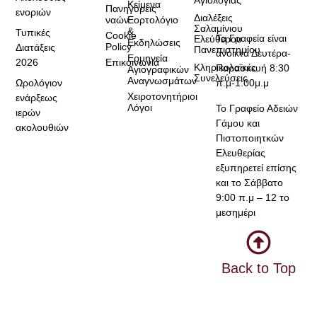
Κείμενα
Πανηγύρεις
ενοριών
Διαλέξεις
ναών
Εορτολόγιο
Σαλαμίνιου
&
Τυπικές
Cookie
Τα Γραφεία είναι
Ελεύθερου
Εκδηλώσεις
Policy
Διατάξεις
Πανεπιστημίου
ανοικτά Δευτέρα-
Ερμηνεία
2026
Επικοινωνία
Κληρικολαϊκές
Παρασκευή 8:30
Αγιογραφικών
Συνελεύσεις
Αναγνωσμάτων
Ωρολόγιον
π.μ-1:00μ.μ
Χειροτονητήριοι
ενάρξεως
Λόγοι
Το Γραφείο Αδειών
ιερών
Γάμου και
ακολουθιών
Πιστοποιητκών
Ελευθερίας
εξυπηρετεί επίσης
και το Σάββατο
9:00 π.μ – 12 το
μεσημέρι
Back to Top