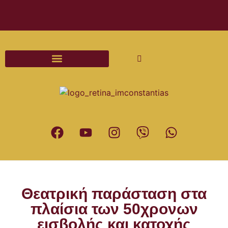
Διαδικασίες και Έντυπα Γάμου
Θεατρική παράσταση στα
πλαίσια των 50χρονων
εισβολής και κατοχής