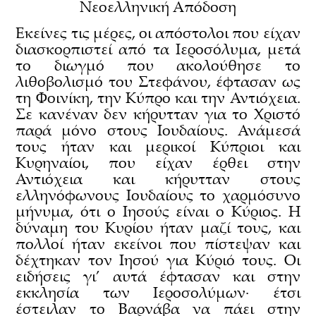
Νεοελληνική Απόδοση
Εκείνες τις μέρες, οι απόστολοι που είχαν
διασκορπιστεί από τα Ιεροσόλυμα, μετά
το διωγμό που ακολούθησε το
λιθοβολισμό του Στεφάνου, έφτασαν ως
τη Φοινίκη, την Κύπρο και την Αντιόχεια.
Σε κανέναν δεν κήρυτταν για το Χριστό
παρά μόνο στους Ιουδαίους. Ανάμεσά
τους ήταν και μερικοί Κύπριοι και
Κυρηναίοι, που είχαν έρθει στην
Αντιόχεια και κήρυτταν στους
ελληνόφωνους Ιουδαίους το χαρμόσυνο
μήνυμα, ότι ο Ιησούς είναι ο Κύριος. Η
δύναμη του Κυρίου ήταν μαζί τους, και
πολλοί ήταν εκείνοι που πίστεψαν και
δέχτηκαν τον Ιησού για Κύριό τους. Οι
ειδήσεις γι’ αυτά έφτασαν και στην
εκκλησία των Ιεροσολύμων∙ έτσι
έστειλαν το Βαρνάβα να πάει στην