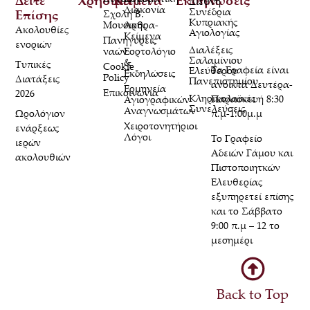
Διεθνή
Διακονία
Συνέδρια
Επίσης
Σχολή Β.
Κυπριακής
Μουσικής
Άρθρα-
Ακολουθίες
Αγιολογίας
Κείμενα
Πανηγύρεις
ενοριών
Διαλέξεις
ναών
Εορτολόγιο
Σαλαμίνιου
&
Τυπικές
Cookie
Τα Γραφεία είναι
Ελεύθερου
Εκδηλώσεις
Policy
Διατάξεις
Πανεπιστημίου
ανοικτά Δευτέρα-
Ερμηνεία
Επικοινωνία
2026
Κληρικολαϊκές
Παρασκευή 8:30
Αγιογραφικών
Συνελεύσεις
Αναγνωσμάτων
Ωρολόγιον
π.μ-1:00μ.μ
Χειροτονητήριοι
ενάρξεως
Λόγοι
Το Γραφείο
ιερών
Αδειών Γάμου και
ακολουθιών
Πιστοποιητκών
Ελευθερίας
εξυπηρετεί επίσης
και το Σάββατο
9:00 π.μ – 12 το
μεσημέρι
Back to Top