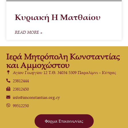
Κυριακή Η Ματθαίου
READ MORE »
Ιερά Μητρόπολη Κωνσταντίας
και Αμμοχώστου
Αγίου Γεωργίου 12 Τ.Θ. 34034 5309 Παραλίμνι – Κύπρος
23812444
23812450
info@imconstantias.org.cy
99512250
Φόρμα Επικοινωνίας