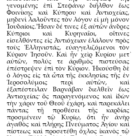
γενομένης ἐπὶ Στεφάνῳ διῆλθον ἕως
Φοινίκης καὶ Κύπρου καὶ Ἀντιοχείας,
μηδενὶ λαλοῦντες τὸν λόγον εἰ μὴ μόνον
Ἰουδαίοις.Ἦσαν δέ τινες ἐξ αὐτῶν ἄνδρες
Κύπριοι καὶ Κυρηναῖοι, οἵτινες
εἰσελθόντες εἰς Ἀντιόχειαν ἐλάλουν πρὸς
τοὺς Ἑλληνιστάς, εὐαγγελιζόμενοι τὸν
Κύριον Ἰησοῦν. Καὶ ἦν χεὶρ Κυρίου μετ᾿
αὐτῶν, πολύς τε ἀριθμὸς πιστεύσας
ἐπέστρεψεν ἐπὶ τὸν Κύριον. Ἠκούσθη δὲ
ὁ λόγος εἰς τὰ ὦτα τῆς ἐκκλησίας τῆς ἐν
Ἱεροσολύμοις περὶ αὐτῶν, καὶ
ἐξαπέστειλαν Βαρνάβαν διελθεῖν ἕως
Ἀντιοχείας· ὃς παραγενόμενος καὶ ἰδὼν
τὴν χάριν τοῦ Θεοῦ ἐχάρη, καὶ παρεκάλει
πάντας τῇ προθέσει τῆς καρδίας
προσμένειν τῷ Κυρίῳ, ὅτι ἦν ἀνὴρ
ἀγαθὸς καὶ πλήρης Πνεύματος Ἁγίου καὶ
πίστεως καὶ προσετέθη ὄχλος ἱκανὸς τῷ