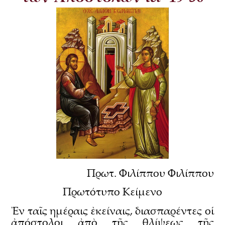
Πρωτ. Φιλίππου Φιλίππου
Πρωτότυπο Κείμενο
Ἐν ταῖς ημέραις ἐκείναις, διασπαρέντες οἱ
ἀπόστολοι ἀπὸ τῆς θλίψεως τῆς