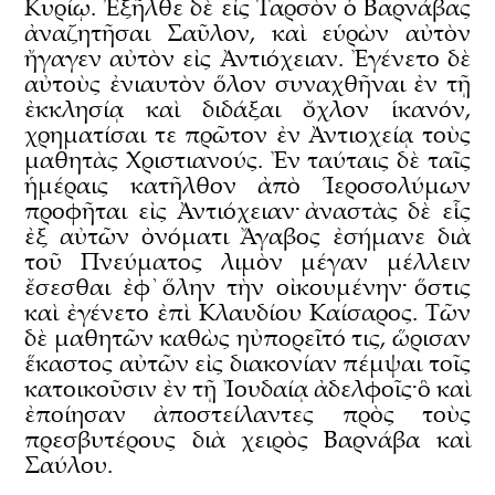
Κυρίῳ. Ἐξῆλθε δὲ εἰς Ταρσὸν ὁ Βαρνάβας
ἀναζητῆσαι Σαῦλον, καὶ εὑρὼν αὐτὸν
ἤγαγεν αὐτὸν εἰς Ἀντιόχειαν. Ἐγένετο δὲ
αὐτοὺς ἐνιαυτὸν ὅλον συναχθῆναι ἐν τῇ
ἐκκλησίᾳ καὶ διδάξαι ὄχλον ἱκανόν,
χρηματίσαι τε πρῶτον ἐν Ἀντιοχείᾳ τοὺς
μαθητὰς Χριστιανούς. Ἐν ταύταις δὲ ταῖς
ἡμέραις κατῆλθον ἀπὸ Ἱεροσολύμων
προφῆται εἰς Ἀντιόχειαν· ἀναστὰς δὲ εἷς
ἐξ αὐτῶν ὀνόματι Ἄγαβος ἐσήμανε διὰ
τοῦ Πνεύματος λιμὸν μέγαν μέλλειν
ἔσεσθαι ἐφ᾿ ὅλην τὴν οἰκουμένην· ὅστις
καὶ ἐγένετο ἐπὶ Κλαυδίου Καίσαρος. Τῶν
δὲ μαθητῶν καθὼς ηὐπορεῖτό τις, ὥρισαν
ἕκαστος αὐτῶν εἰς διακονίαν πέμψαι τοῖς
κατοικοῦσιν ἐν τῇ Ἰουδαίᾳ ἀδελφοῖς· ὃ καὶ
ἐποίησαν ἀποστείλαντες πρὸς τοὺς
πρεσβυτέρους διὰ χειρὸς Βαρνάβα καὶ
Σαύλου.