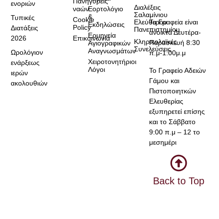
Πανηγύρεις
ενοριών
Διαλέξεις
ναών
Εορτολόγιο
Σαλαμίνιου
&
Τυπικές
Cookie
Τα Γραφεία είναι
Ελεύθερου
Εκδηλώσεις
Policy
Διατάξεις
Πανεπιστημίου
ανοικτά Δευτέρα-
Ερμηνεία
2026
Επικοινωνία
Κληρικολαϊκές
Παρασκευή 8:30
Αγιογραφικών
Συνελεύσεις
Αναγνωσμάτων
Ωρολόγιον
π.μ-1:00μ.μ
Χειροτονητήριοι
ενάρξεως
Λόγοι
Το Γραφείο Αδειών
ιερών
Γάμου και
ακολουθιών
Πιστοποιητκών
Ελευθερίας
εξυπηρετεί επίσης
και το Σάββατο
9:00 π.μ – 12 το
μεσημέρι
Back to Top