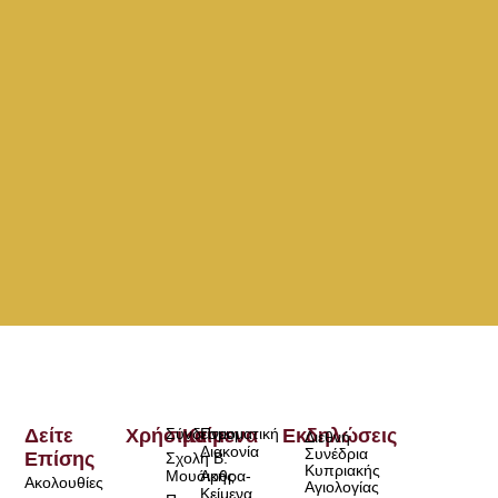
Δείτε
Χρήσιμα
Σύνδεσμοι
Κείμενα
Πνευματική
Εκδηλώσεις
Διεθνή
Διακονία
Συνέδρια
Επίσης
Σχολή Β.
Κυπριακής
Μουσικής
Άρθρα-
Ακολουθίες
Αγιολογίας
Κείμενα