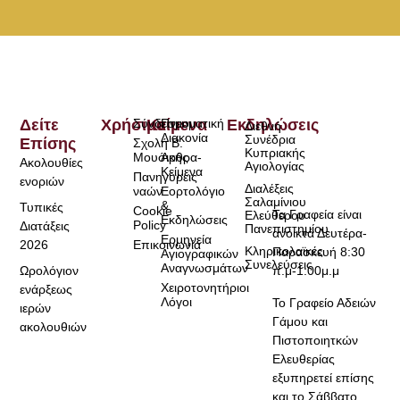
Δείτε
Χρήσιμα
Σύνδεσμοι
Κείμενα
Πνευματική
Εκδηλώσεις
Διεθνή
Διακονία
Συνέδρια
Επίσης
Σχολή Β.
Κυπριακής
Μουσικής
Άρθρα-
Ακολουθίες
Αγιολογίας
Κείμενα
Πανηγύρεις
ενοριών
Διαλέξεις
ναών
Εορτολόγιο
Σαλαμίνιου
&
Τυπικές
Cookie
Τα Γραφεία είναι
Ελεύθερου
Εκδηλώσεις
Policy
Διατάξεις
Πανεπιστημίου
ανοικτά Δευτέρα-
Ερμηνεία
2026
Επικοινωνία
Κληρικολαϊκές
Παρασκευή 8:30
Αγιογραφικών
Συνελεύσεις
Αναγνωσμάτων
Ωρολόγιον
π.μ-1:00μ.μ
Χειροτονητήριοι
ενάρξεως
Λόγοι
Το Γραφείο Αδειών
ιερών
Γάμου και
ακολουθιών
Πιστοποιητκών
Ελευθερίας
εξυπηρετεί επίσης
και το Σάββατο