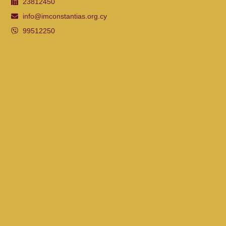
23812450
info@imconstantias.org.cy
99512250