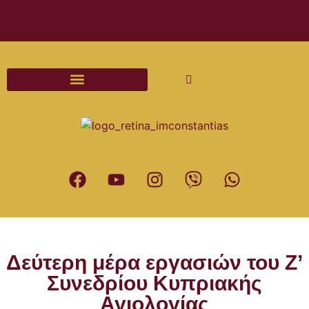
Διαδικασίες και Έντυπα Γάμου
Δεύτερη μέρα εργασιών του Ζ’
Συνεδρίου Κυπριακής
Αγιολογίας