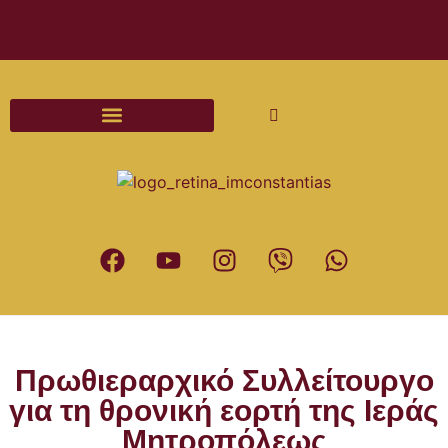
Διαδικασίες και Έντυπα Γάμου
Πρωθιεραρχικό Συλλείτουργο
για τη θρονική εορτή της Ιεράς
Μητροπόλεως