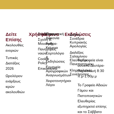
Δείτε
Χρήσιμα
Σύνδεσμοι
Κείμενα
Πνευματική
Εκδηλώσεις
Διεθνή
Διακονία
Συνέδρια
Επίσης
Σχολή Β.
Κυπριακής
Μουσικής
Άρθρα-
Ακολουθίες
Αγιολογίας
Κείμενα
Πανηγύρεις
ενοριών
Διαλέξεις
ναών
Εορτολόγιο
Σαλαμίνιου
&
Τυπικές
Cookie
Τα Γραφεία είναι
Ελεύθερου
Εκδηλώσεις
Policy
Διατάξεις
Πανεπιστημίου
ανοικτά Δευτέρα-
Ερμηνεία
2026
Επικοινωνία
Κληρικολαϊκές
Παρασκευή 8:30
Αγιογραφικών
Συνελεύσεις
Αναγνωσμάτων
Ωρολόγιον
π.μ-1:00μ.μ
Χειροτονητήριοι
ενάρξεως
Λόγοι
Το Γραφείο Αδειών
ιερών
Γάμου και
ακολουθιών
Πιστοποιητκών
Ελευθερίας
εξυπηρετεί επίσης
και το Σάββατο