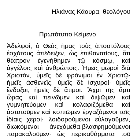
Ηλιάνας Κάουρα, θεολόγου
Πρωτότυπο Κείμενο
Ἀδελφοί, ὁ Θεὸς ἡμᾶς τοὺς ἀποστόλους
ἐσχάτους ἀπέδειξεν, ὡς ἐπιθανατίους, ὅτι
θέατρον ἐγενήθημεν τῷ κόσμῳ, καὶ
ἀγγέλοις καὶ ἀνθρώποις. Ἡμεῖς μωροὶ διὰ
Χριστόν, ὑμεῖς δὲ φρόνιμοι ἐν Χριστῷ·
ἡμεῖς ἀσθενεῖς, ὑμεῖς δὲ ἰσχυροί· ὑμεῖς
ἔνδοξοι, ἡμεῖς δὲ ἄτιμοι. Ἄχρι τῆς ἄρτι
ὥρας καὶ πεινῶμεν καὶ διψῶμεν καὶ
γυμνητεύομεν καὶ κολαφιζόμεθα καὶ
ἀστατοῦμεν καὶ κοπιῶμεν ἐργαζόμενοι ταῖς
ἰδίαις χερσί· λοιδορούμενοι εὐλογοῦμεν,
διωκόμενοι ἀνεχόμεθα,βλασφημούμενοι
παρακαλοῦμεν· ὡς περικαθάρματα τοῦ