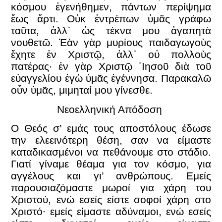
κόσμου ἐγενήθημεν, πάντων περίψημα
ἕως ἄρτι. Οὐκ ἐντρέπων ὑμᾶς γράφω
ταῦτα, ἀλλ᾿ ὡς τέκνα μου ἀγαπητὰ
νουθετῶ. Ἐὰν γὰρ μυρίους παιδαγωγοὺς
ἔχητε ἐν Χριστῷ, ἀλλ᾿ οὐ πολλοὺς
πατέρας· ἐν γὰρ Χριστῷ ᾿Ιησοῦ διὰ τοῦ
εὐαγγελίου ἐγὼ ὑμᾶς ἐγέννησα. Παρακαλῶ
οὖν ὑμᾶς, μιμηταί μου γίνεσθε.
Νεοελληνική Απόδοση
Ο Θεός σ’ εμάς τους αποστόλους έδωσε
την ελεεινότερη θέση, σαν να είμαστε
καταδικασμένοι να πεθάνουμε στο στάδιο.
Γιατί γίναμε θέαμα για τον κόσμο, για
αγγέλους και γι’ ανθρώπους. Εμείς
παρουσιαζόμαστε μωροί για χάρη του
Χριστού, ενώ εσείς είστε σοφοί χάρη στο
Χριστό∙ εμείς είμαστε αδύναμοι, ενώ εσείς