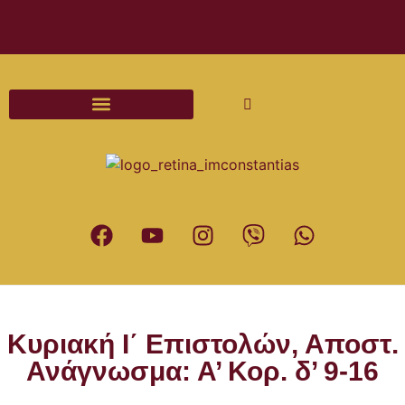
Διαδικασίες και Έντυπα Γάμου
Κυριακή Ι΄ Επιστολών, Αποστ.
Ανάγνωσμα: Α’ Κορ. δ’ 9-16