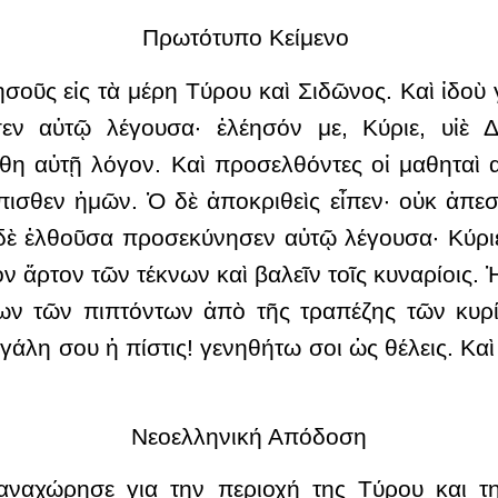
Πρωτότυπο Κείμενο
ησοῦς εἰς τὰ μέρη Τύρου καὶ Σιδῶνος. Καὶ ἰδο
σεν αὐτῷ λέγουσα· ἐλέησόν με, Κύριε, υἱὲ 
ίθη αὐτῇ λόγον. Καὶ προσελθόντες οἱ μαθηταὶ
πισθεν ἡμῶν. Ὁ δὲ ἀποκριθεὶς εἶπεν· οὐκ ἀπεσ
ὲ ἐλθοῦσα προσεκύνησεν αὐτῷ λέγουσα· Κύριε,
ὸν ἄρτον τῶν τέκνων καὶ βαλεῖν τοῖς κυναρίοις. Ἡ 
ίων τῶν πιπτόντων ἀπὸ τῆς τραπέζης τῶν κυρί
εγάλη σου ἡ πίστις! γενηθήτω σοι ὡς θέλεις. Κα
Νεοελληνική Απόδοση
 αναχώρησε για την περιοχή της Τύρου και τη