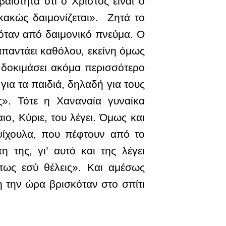
αιότητα ότι ο Χριστός είναι ο
 κακώς δαιμονίζεται». Ζητά το
χόταν από δαιμονικό πνεύμα. Ο
απαντάει καθόλου, εκείνη όμως
α δοκιμάσει ακόμα περισσότερο
 για τα παιδιά, δηλαδή για τους
ς». Τότε η Χαναναία γυναίκα
ιο, Κύριε, του λέγει. Όμως και
 ψίχουλα, που πέφτουν από το
 της, γι’ αυτό και της λέγει
πως εσύ θέλεις». Και αμέσως
η την ώρα βρισκόταν στο σπίτι