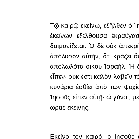
Τῷ καιρῷ εκείνω, ἐξῇλθεν ὁ Ἰ
ἐκείνων ἐξελθοῦσα ἐκραύγα
δαιμονίζεται. Ὁ δὲ οὐκ ἀπεκρ
ἀπόλυσον αὐτήν, ὅτι κράζει ὄ
ἀπολωλότα οἴκου Ἰσραήλ. Ἡ δ
εἶπεν· οὐκ ἔστι καλὸν λαβεῖν τ
κυνάρια ἐσθίει ἀπὸ τῶν ψυχ
Ἰησοῦς εἶπεν αὐτῇ· ὦ γύναι, μ
ὥρας ἐκείνης.
Εκείνο τον καιρό, ο Ιησούς