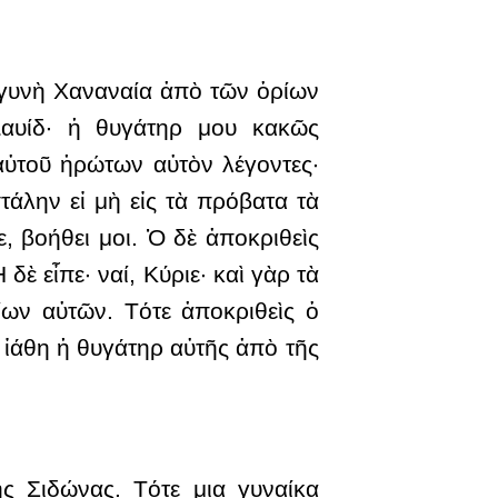
ὺ γυνὴ Χαναναία ἀπὸ τῶν ὁρίων
Δαυίδ· ἡ θυγάτηρ μου κακῶς
 αὐτοῦ ἠρώτων αὐτὸν λέγοντες·
τάλην εἰ μὴ εἰς τὰ πρόβατα τὰ
 βοήθει μοι. Ὁ δὲ ἀποκριθεὶς
δὲ εἶπε· ναί, Κύριε· καὶ γὰρ τὰ
ων αὐτῶν. Τότε ἀποκριθεὶς ὁ
ὶ ἰάθη ἡ θυγάτηρ αὐτῆς ἀπὸ τῆς
ς Σιδώνας. Τότε μια γυναίκα