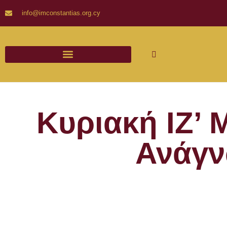
info@imconstantias.org.cy
Κυριακή ΙΖ’ 
Ανάγνω