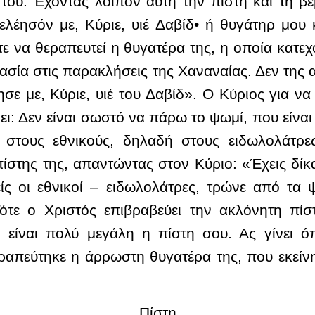
ου. Έχοντας λοιπόν αυτή την πίστη και τη βεβ
ελέησόν με, Κύριε, υιέ Δαβίδ• ή θυγάτηρ μου
στε να θεραπευτεί η θυγατέρα της, η οποία κατε
μασία στις παρακλήσεις της Χαναναίας. Δεν της 
ησε με, Κύριε, υιέ του Δαβίδ». Ο Κύριος για ν
ει: Δεν είναι σωστό να πάρω το ψωμί, που είναι
 στους εθνικούς, δηλαδή στους ειδωλολάτρε
ίστης της, απαντώντας στον Κύριο: «Έχεις δίκα
είς οι εθνικοί – ειδωλολάτρες, τρώνε από τα
ότε ο Χριστός επιβραβεύει την ακλόνητη πίστη
, είναι πολύ μεγάλη η πίστη σου. Ας γίνει ό
ραπεύτηκε η άρρωστη θυγατέρα της, που εκείν
Πίστη