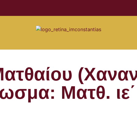
Ματθαίου (Χαναν
σμα: Ματθ. ιε΄