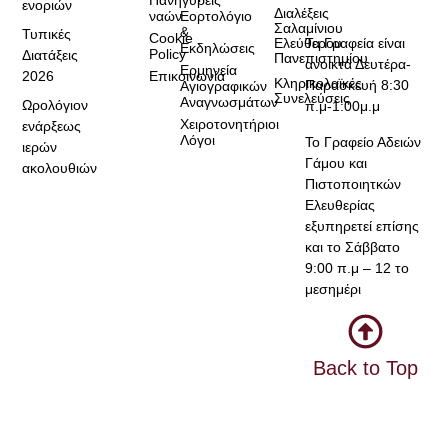
Πανηγύρεις
ενοριών
Διαλέξεις
ναών
Εορτολόγιο
Σαλαμίνιου
&
Τυπικές
Cookie
Τα Γραφεία είναι
Ελεύθερου
Εκδηλώσεις
Policy
Διατάξεις
Πανεπιστημίου
ανοικτά Δευτέρα-
Ερμηνεία
2026
Επικοινωνία
Κληρικολαϊκές
Παρασκευή 8:30
Αγιογραφικών
Συνελεύσεις
Αναγνωσμάτων
Ωρολόγιον
π.μ-1:00μ.μ
Χειροτονητήριοι
ενάρξεως
Λόγοι
Το Γραφείο Αδειών
ιερών
Γάμου και
ακολουθιών
Πιστοποιητκών
Ελευθερίας
εξυπηρετεί επίσης
και το Σάββατο
9:00 π.μ – 12 το
μεσημέρι
Back to Top