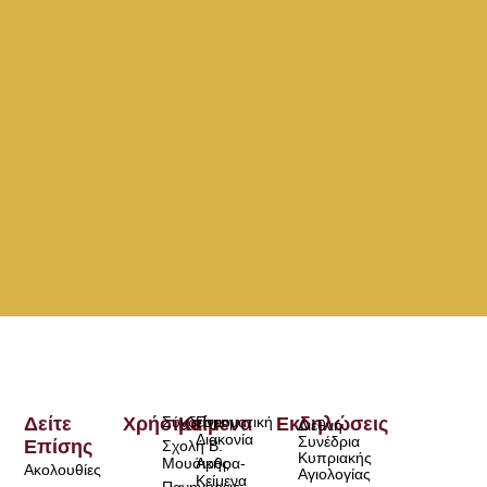
Δείτε
Χρήσιμα
Σύνδεσμοι
Κείμενα
Πνευματική
Εκδηλώσεις
Διεθνή
Διακονία
Συνέδρια
Επίσης
Σχολή Β.
Κυπριακής
Μουσικής
Άρθρα-
Ακολουθίες
Αγιολογίας
Κείμενα