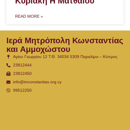
Κυριακή Η Ματθαίου
READ MORE »
Ιερά Μητρόπολη Κωνσταντίας
και Αμμοχώστου
Αγίου Γεωργίου 12 Τ.Θ. 34034 5309 Παραλίμνι – Κύπρος
23812444
23812450
info@imconstantias.org.cy
99512250