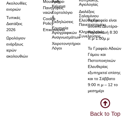
Μουσικής
Άρθρα-
Ακολουθίες
Αγιολογίας
Κείμενα
Πανηγύρεις
ενοριών
Διαλέξεις
ναών
Εορτολόγιο
Σαλαμίνιου
&
Τυπικές
Cookie
Τα Γραφεία είναι
Ελεύθερου
Εκδηλώσεις
Policy
Διατάξεις
Πανεπιστημίου
ανοικτά Δευτέρα-
Ερμηνεία
2026
Επικοινωνία
Κληρικολαϊκές
Παρασκευή 8:30
Αγιογραφικών
Συνελεύσεις
Αναγνωσμάτων
Ωρολόγιον
π.μ-1:00μ.μ
Χειροτονητήριοι
ενάρξεως
Λόγοι
Το Γραφείο Αδειών
ιερών
Γάμου και
ακολουθιών
Πιστοποιητκών
Ελευθερίας
εξυπηρετεί επίσης
και το Σάββατο
9:00 π.μ – 12 το
μεσημέρι
Back to Top