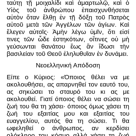
ταύτῃ τῇ μοιχαλίδι καὶ ἁμαρτωλῷ, καὶ ὁ
Υἱὸς τοῦ ἀνθρώπου ἐπαισχυνθήσεται
αὐτὸν ὅταν ἔλθῃ ἐν τῇ δόξῃ τοῦ Πατρὸς
αὐτοῦ μετὰ τῶν Ἀγγέλων τῶν ἁγίων. Καὶ
ἔλεγεν αὐτοῖς· Ἀμὴν λέγω ὑμῖν, ὅτι εἰσί
τινες τῶν ὧδε ἑστηκότων, οἵτινες οὐ μὴ
γεύσωνται θανάτου ἕως ἂν ἴδωσι τὴν
βασιλείαν τοῦ Θεοῦ ἐληλυθυῖαν ἐν δυνάμει.
Νεοελληνική Απόδοση
Είπε ο Κύριος: «Όποιος θέλει να με
ακολουθήσει, ας απαρνηθεί τον εαυτό του,
ας σηκώσει το σταυρό του κι ας με
ακολουθεί. Γιατί όποιος θέλει να σώσει τη
ζωή του θα τη χάσει· όποιος όμως χάσει τη
ζωή του εξαιτίας μου και εξαιτίας του
ευαγγελίου, αυτός θα τη σώσει. Τι θα
ωφεληθεί ο άνθρωπος, αν κερδίσει
ολόκληρο τον κόσμο αλλά χάσει τη ζωή