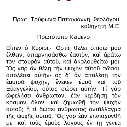
Πρωτ. Τρύφωνα Παπαγιάννη, θεολόγου,
καθηγητή Μ.Ε.
Πρωτότυπο Κείμενο
Εἶπεν ὁ Κύριος· Ὅστις θέλει ὀπίσω μου
ἐλθεῖν, ἀπαρνησάσθω ἑαυτὸν, καὶ ἀράτω
τὸν σταυρὸν αὐτοῦ, καὶ ἀκολουθείτω μοι.
Ὃς γὰρ ἂν θέλῃ τὴν ψυχὴν αὐτοῦ σῶσαι,
ἀπολέσει αὐτήν· ὃς δ᾿ ἂν ἀπολέσῃ τὴν
ἑαυτοῦ ψυχὴν, ἕνεκεν ἐμοῦ καὶ τοῦ
Εὐαγγελίου, οὗτος σώσει αὐτήν. Τί γὰρ
ὠφελήσει ἄνθρωπον, ἐὰν κερδήσῃ τὸν
κόσμον ὅλον, καὶ ζημιωθῇ τὴν ψυχὴν
αὐτοῦ; ἢ τί δώσει ἄνθρωπος ἀντάλλαγμα
τῆς ψυχῆς αὐτοῦ; Ὃς γὰρ ἐὰν ἐπαισχυνθῇ
με, καὶ τοὺς ἐμοὺς λόγους ἐν τῇ γενεᾷ