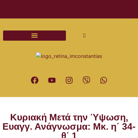
Διαδικασίες και Έντυπα Γάμου
Κυριακή Μετά την Ύψωση,
Ευαγγ. Ανάγνωσμα: Μκ. η΄ 34-
θ΄ 1