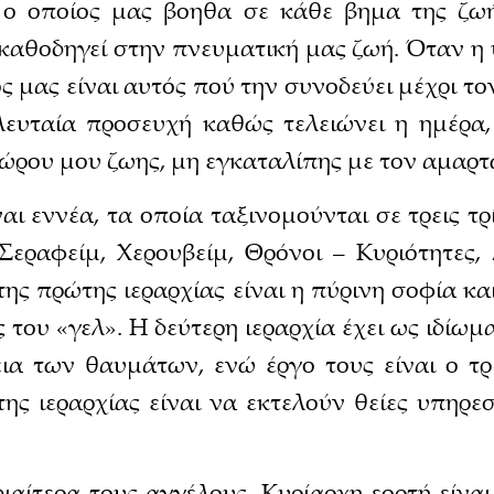
 ο οποίος μας βοηθα σε κάθε βημα της ζωή
 καθοδηγεί στην πνευματική μας ζωή. Όταν η
 μας είναι αυτός πού την συνοδεύει μέχρι τ
λευταία προσευχή καθώς τελειώνει η ημέρα,
πώρου μου ζωης, μη εγκαταλίπης με τον αμαρ
 εννέα, τα οποία ταξινομούνται σε τρεις τρί
εραφείμ, Χερουβείμ, Θρόνοι – Κυριότητες, 
της πρώτης ιεραρχίας είναι η πύρινη σοφία κ
 του «γελ». Η δεύτερη ιεραρχία έχει ως ιδίω
ια των θαυμάτων, ενώ έργο τους είναι ο τρι
της ιεραρχίας είναι να εκτελούν θείες υπηρε
διαίτερα τους αγγέλους. Κυρίαρχη εορτή είνα