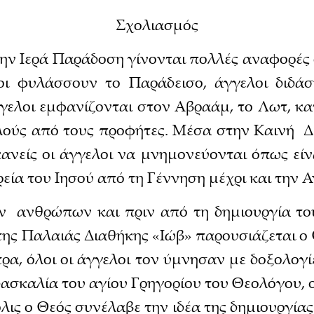
Σχολιασμός
ην Ιερά Παράδοση γίνονται πολλές αναφορές 
οι φυλάσσουν το Παράδεισο, άγγελοι διδά
γγελοι εμφανίζονται στον Αβραάμ, το Λωτ, κ
λούς από τους προφήτες. Μέσα στην Καινή 
κανείς οι άγγελοι να μνημονεύονται όπως εί
ρεία του Ιησού από τη Γέννηση μέχρι και την 
ν ανθρώπων και πριν από τη δημιουργία του
 της Παλαιάς Διαθήκης «Ιώβ» παρουσιάζεται ο 
ρα, όλοι οι άγγελοι τον ύμνησαν με δοξολογί
σκαλία του αγίου Γρηγορίου του Θεολόγου, ο 
ις ο Θεός συνέλαβε την ιδέα της δημιουργία