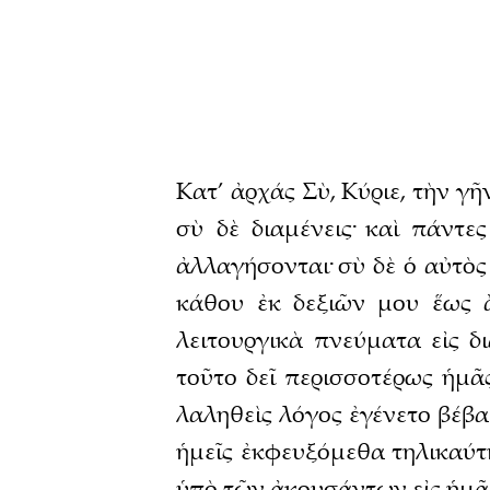
Κατ’ ἀρχάς Σὺ, Κύριε, τὴν γῆ
σὺ δὲ διαμένεις· καὶ πάντε
ἀλλαγήσονται· σὺ δὲ ὁ αὐτὸς 
κάθου ἐκ δεξιῶν μου ἕως 
λειτουργικὰ πνεύματα εἰς δ
τοῦτο δεῖ περισσοτέρως ἡμᾶ
λαληθεὶς λόγος ἐγένετο βέβ
ἡμεῖς ἐκφευξόμεθα τηλικαύτ
ὑπὸ τῶν ἀκουσάντων εἰς ἡμᾶ