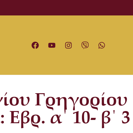
γίου Γρηγορίου
βρ. α΄ 10- β΄ 3