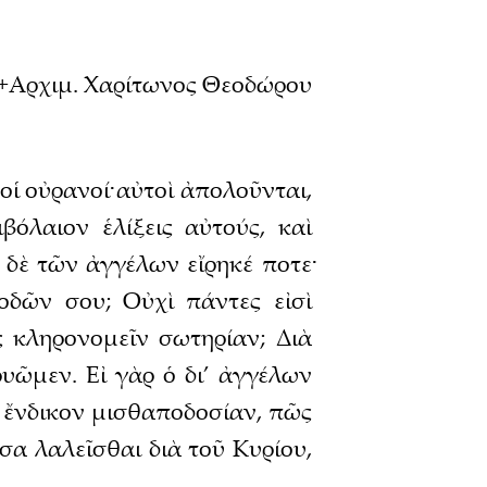
+Αρχιμ. Χαρίτωνος Θεοδώρου
οἱ οὐρανοί· αὐτοὶ ἀπολοῦνται,
βόλαιον ἑλίξεις αὐτούς, καὶ
α δὲ τῶν ἀγγέλων εἴρηκέ ποτε·
δῶν σου; Οὐχὶ πάντες εἰσὶ
ς κληρονομεῖν σωτηρίαν; Διὰ
υῶμεν. Εἰ γὰρ ὁ δι’ ἀγγέλων
 ἔνδικον μισθαποδοσίαν, πῶς
α λαλεῖσθαι διὰ τοῦ Κυρίου,