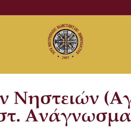
ν Νηστειών (Α
. Ανάγνωσμα: Ε