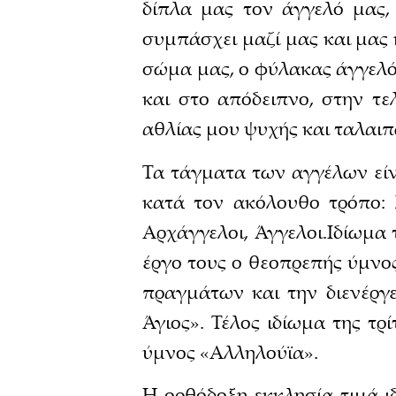
δίπλα μας τον άγγελό μας,
συμπάσχει μαζί μας και μας
σώμα μας, ο φύλακας άγγελός
και στο απόδειπνο, στην τε
αθλίας μου ψυχής και ταλαι
Τα τάγματα των αγγέλων είναι
κατά τον ακόλουθο τρόπο: Σ
Αρχάγγελοι, Άγγελοι.Ιδίωμα 
έργο τους ο θεοπρεπής ύμνος
πραγμάτων και την διενέργε
Άγιος». Τέλος ιδίωμα της τρί
ύμνος «Αλληλούϊα».
Η ορθόδοξη εκκλησία τιμά ι