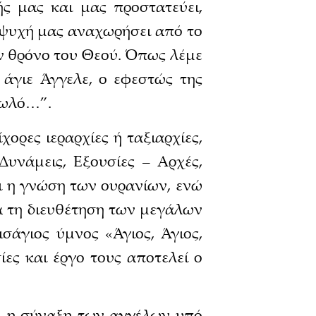
ς μας και μας προστατεύει,
 ψυχή μας αναχωρήσει από το
ον θρόνο του Θεού. Όπως λέμε
 άγιε Άγγελε, ο εφεστώς της
τωλό…”.
χορες ιεραρχίες ή ταξιαρχίες,
Δυνάμεις, Εξουσίες – Αρχές,
αι η γνώση των ουρανίων, ενώ
μα τη διευθέτηση των μεγάλων
σάγιος ύμνος «Άγιος, Άγιος,
σίες και έργο τους αποτελεί ο
ι, η σύναξη των αγγέλων υπό