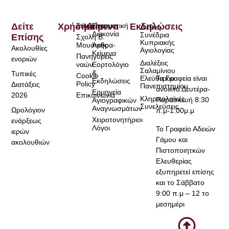
Δείτε
Χρήσιμα
Σύνδεσμοι
Κείμενα
Πνευματική
Εκδηλώσεις
Διεθνή
Διακονία
Συνέδρια
Επίσης
Σχολή Β.
Κυπριακής
Μουσικής
Άρθρα-
Ακολουθίες
Αγιολογίας
Κείμενα
Πανηγύρεις
ενοριών
Διαλέξεις
ναών
Εορτολόγιο
Σαλαμίνιου
&
Τυπικές
Cookie
Τα Γραφεία είναι
Ελεύθερου
Εκδηλώσεις
Policy
Διατάξεις
Πανεπιστημίου
ανοικτά Δευτέρα-
Ερμηνεία
2026
Επικοινωνία
Κληρικολαϊκές
Παρασκευή 8:30
Αγιογραφικών
Συνελεύσεις
Αναγνωσμάτων
Ωρολόγιον
π.μ-1:00μ.μ
Χειροτονητήριοι
ενάρξεως
Λόγοι
Το Γραφείο Αδειών
ιερών
Γάμου και
ακολουθιών
Πιστοποιητκών
Ελευθερίας
εξυπηρετεί επίσης
και το Σάββατο
9:00 π.μ – 12 το
μεσημέρι