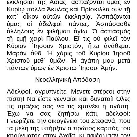
ἐκκλησίαι τῆς Ἀσίας. ἀσπάζονται ὑμᾶς ἐν
Κυρίῳ πολλὰ Ἀκύλας καὶ Πρίσκιλλα σὺν τῇ
κατ᾿ οἶκον αὐτῶν ἐκκλησίᾳ. Ἀσπάζονται
ὑμᾶς οἱ ἀδελφοὶ πάντες. Ἀσπάσασθε
ἀλλήλους ἐν φιλήματι ἁγίῳ. Ὁ ἀσπασμὸς
τῇ ἐμῇ χειρὶ Παύλου. Εἴ τις οὐ φιλεῖ τὸν
Κύριον ᾿Ιησοῦν Χριστόν, ἤτω ἀνάθεμα.
Μαρὰν ἀθᾶ. Ἡ χάρις τοῦ Κυρίου Ἰησοῦ
Χριστοῦ μεθ᾿ ὑμῶν. Ἡ ἀγάπη μου μετὰ
πάντων ὑμῶν ἐν Χριστῷ ᾿Ιησοῦ· Ἀμήν.
Νεοελληνική Απόδοση
Αδελφοί, αγρυπνείτε! Μένετε στέρεοι στην
πίστη! Να είστε γενναίοι και δυνατοί! Όλες
τις πράξεις σας να τις εμπνέει η αγάπη.
Έχω να σας ζητήσω κάτι, αδελφοί:
Γνωρίζετε την οικογένεια του Στεφανά, που
τα μέλη της υπήρξαν ο πρώτος καρπός του
κηρύγματος στην Αχαΐα, κι αφιέρωσαν τον