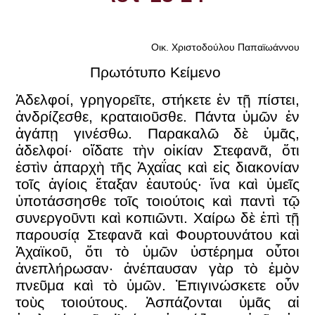
Οικ. Χριστοδούλου Παπαϊωάννου
Πρωτότυπο Κείμενο
Ἀδελφοί, γρηγορεῖτε, στήκετε ἐν τῇ πίστει,
ἀνδρίζεσθε, κραταιοῦσθε. Πάντα ὑμῶν ἐν
ἀγάπῃ γινέσθω. Παρακαλῶ δὲ ὑμᾶς,
ἀδελφοί· οἴδατε τὴν οἰκίαν Στεφανᾶ, ὅτι
ἐστὶν ἀπαρχὴ τῆς Ἀχαΐας καὶ εἰς διακονίαν
τοῖς ἁγίοις ἔταξαν ἑαυτούς· ἵνα καὶ ὑμεῖς
ὑποτάσσησθε τοῖς τοιούτοις καὶ παντὶ τῷ
συνεργοῦντι καὶ κοπιῶντι. Χαίρω δὲ ἐπὶ τῇ
παρουσίᾳ Στεφανᾶ καὶ Φουρτουνάτου καὶ
Ἀχαϊκοῦ, ὅτι τὸ ὑμῶν ὑστέρημα οὗτοι
ἀνεπλήρωσαν· ἀνέπαυσαν γὰρ τὸ ἐμὸν
πνεῦμα καὶ τὸ ὑμῶν. Ἐπιγινώσκετε οὖν
τοὺς τοιούτους. Ἀσπάζονται ὑμᾶς αἱ