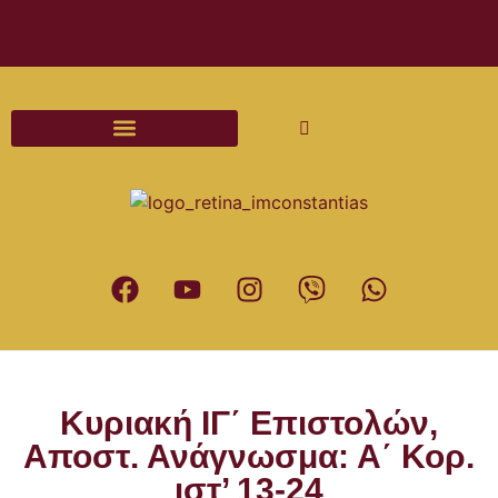
Διαδικασίες και Έντυπα Γάμου
Kυριακή ΙΓ΄ Επιστολών,
Αποστ. Ανάγνωσμα: Α΄ Κορ.
ιστ’ 13-24