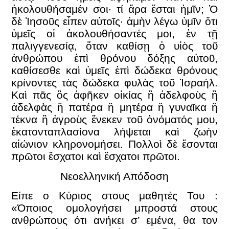
ἠκολουθήσαμέν σοι· τί ἄρα ἔσται ἡμῖν; Ὁ
δὲ Ἰησοῦς εἶπεν αὐτοῖς· ἀμὴν λέγω ὑμῖν ὅτι
ὑμεῖς οἱ ἀκολουθήσαντές μοι, ἐν τῇ
παλιγγενεσίᾳ, ὅταν καθίσῃ ὁ υἱὸς τοῦ
ἀνθρώπου ἐπὶ θρόνου δόξης αὐτοῦ,
καθίσεσθε καὶ ὑμεῖς ἐπὶ δώδεκα θρόνους
κρίνοντες τὰς δώδεκα φυλὰς τοῦ Ἰσραήλ.
Καὶ πᾶς ὃς ἀφῆκεν οἰκίας ἢ ἀδελφοὺς ἢ
ἀδελφὰς ἢ πατέρα ἢ μητέρα ἢ γυναῖκα ἢ
τέκνα ἢ ἀγροὺς ἕνεκεν τοῦ ὀνόματός μου,
ἑκατονταπλασίονα λήψεται καὶ ζωὴν
αἰώνιον κληρονομήσει. Πολλοὶ δὲ ἔσονται
πρῶτοι ἔσχατοι καὶ ἔσχατοι πρῶτοι.
Νεοελληνική Απόδοση
Είπε ο Κύριος στους μαθητές Του :
«Όποιος ομολογήσει μπροστά στους
ανθρώπους ότι ανήκει σ’ εμένα, θα τον