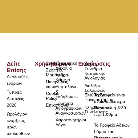
Δείτε
Χρήσιμα
Σύνδεσμοι
Κείμενα
Πνευματική
Εκδηλώσεις
Διεθνή
Διακονία
Συνέδρια
Επίσης
Σχολή Β.
Κυπριακής
Μουσικής
Άρθρα-
Ακολουθίες
Αγιολογίας
Κείμενα
Πανηγύρεις
ενοριών
Διαλέξεις
ναών
Εορτολόγιο
Σαλαμίνιου
&
Τυπικές
Cookie
Τα Γραφεία είναι
Ελεύθερου
Εκδηλώσεις
Policy
Διατάξεις
Πανεπιστημίου
ανοικτά Δευτέρα-
Ερμηνεία
2026
Επικοινωνία
Κληρικολαϊκές
Παρασκευή 8:30
Αγιογραφικών
Συνελεύσεις
Αναγνωσμάτων
Ωρολόγιον
π.μ-1:00μ.μ
Χειροτονητήριοι
ενάρξεως
Λόγοι
Το Γραφείο Αδειών
ιερών
Γάμου και
ακολουθιών