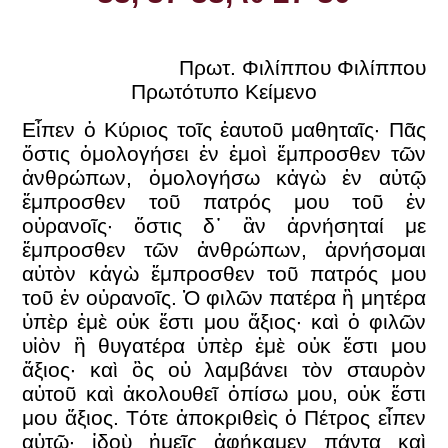
Πρωτ. Φιλίππου Φιλίππου
Πρωτότυπο Κείμενο
Εἶπεν ὁ Κύριος τοῖς ἑαυτοῦ μαθηταῖς· Πᾶς
ὅστις ὁμολογήσει ἐν ἐμοὶ ἔμπροσθεν τῶν
ἀνθρώπων, ὁμολογήσω κἀγὼ ἐν αὐτῷ
ἔμπροσθεν τοῦ πατρός μου τοῦ ἐν
οὐρανοῖς· ὅστις δ᾿ ἂν ἀρνήσηταί με
ἔμπροσθεν τῶν ἀνθρώπων, ἀρνήσομαι
αὐτὸν κἀγὼ ἔμπροσθεν τοῦ πατρός μου
τοῦ ἐν οὐρανοῖς. Ὁ φιλῶν πατέρα ἢ μητέρα
ὑπὲρ ἐμὲ οὐκ ἔστι μου ἄξιος· καὶ ὁ φιλῶν
υἱὸν ἢ θυγατέρα ὑπὲρ ἐμὲ οὐκ ἔστι μου
ἄξιος· καὶ ὃς οὐ λαμβάνει τὸν σταυρὸν
αὐτοῦ καὶ ἀκολουθεῖ ὀπίσω μου, οὐκ ἔστι
μου ἄξιος. Τότε ἀποκριθεὶς ὁ Πέτρος εἶπεν
αὐτῷ· ἰδοὺ ἡμεῖς ἀφήκαμεν πάντα καὶ