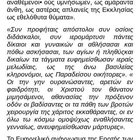
αναθέμενοι• ούς υμνήσωμεν, ως αμάραντα
άνθη, ως αστέρας απλανείς της Εκκλησίας
ως εθελόθυτα θύματα».
«Συν προφήταις απόστολοι συν οσίοις
διδάσκαλοι, συν ιερομάρτυσι πάντες
δίκαιοι και γυναικών αι αθλήσασαι και
πόθω ασκήσασαι, των αγίων ή πληθύςκαι
δικαίων τα τάγματα ευφημείσθωσαν ιεραίς
μελωδίαις, ως της άνω βασιλείας
κληρονόμοι, ως Παραδείσου οικήτορες». «
Οι την γην ουρανώσαντες, αρετών εν
φαιδρότητι, οι Χριστού τον θάνατον
μιμησάμενοι, αθανασίας την πρόξενον
οδόν οι βαδίσαντες οι τα πάθη των βροτών
χειρουργία της χάριτος εκκαθάραντες, οι εν
όλω τω κόσμω ομοψύχως εναθλήσαντες
γενναίως, ανευφημείσθωσαν μάρτυρες».
Το Ευαγγελικό ανάγνωσμα της Εορτής των