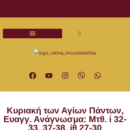
Διαδικασίες και Έντυπα Γάμου
Κυριακή των Αγίων Πάντων,
Ευαγγ. Ανάγνωσμα: Μτθ. ί 32-
33, 37-38, ίθ 27-30