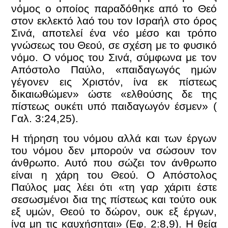
νόμος ο οποίος παραδόθηκε από το Θεό
στον εκλεκτό λαό του τον Ισραήλ στο όρος
Σινά, αποτελεί ένα νέο μέσο και τρόπο
γνώσεως του Θεού, σε σχέση με το φυσικό
νόμο. Ο νόμος του Σινά, σύμφωνα με τον
Απόστολο Παύλο, «παιδαγωγός ημών
γέγονεν εις Χριστόν, ίνα εκ πίστεως
δικαιωθώμεν» ώστε «ελθούσης δε της
πίστεως ουκέτι υπό παιδαγωγόν έσμεν» (
Γαλ. 3:24,25).
Η τήρηση του νόμου αλλά και των έργων
του νόμου δεν μπορούν να σώσουν τον
άνθρωπο. Αυτό που σώζει τον άνθρωπο
είναι η χάρη του Θεού. Ο Απόστολος
Παύλος μας λέει ότι «τη γαρ χάριτι έστε
σεσωσμένοι δια της πίστεως και τούτο ουκ
εξ υμών, Θεού το δώρον, ουκ εξ έργων,
ίνα μη τις καυχήσηται» (Εφ. 2:8,9). Η θεία