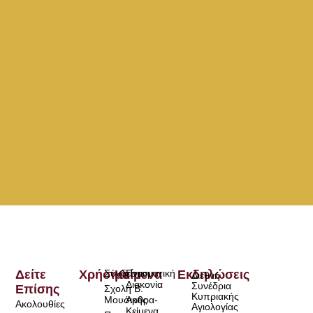
Δείτε
Χρήσιμα
Σύνδεσμοι
Κείμενα
Πνευματική
Εκδηλώσεις
Διεθνή
Διακονία
Συνέδρια
Επίσης
Σχολή Β.
Κυπριακής
Μουσικής
Άρθρα-
Ακολουθίες
Αγιολογίας
Κείμενα