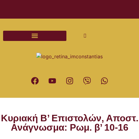
Διαδικασίες και Έντυπα Γάμου
Κυριακή Β’ Επιστολών, Αποστ.
Ανάγνωσμα: Ρωμ. β’ 10-16