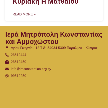
Κυριακή Η Ματθαίου
READ MORE »
Ιερά Μητρόπολη Κωνσταντίας
και Αμμοχώστου
Αγίου Γεωργίου 12 Τ.Θ. 34034 5309 Παραλίμνι – Κύπρος
23812444
23812450
info@imconstantias.org.cy
99512250