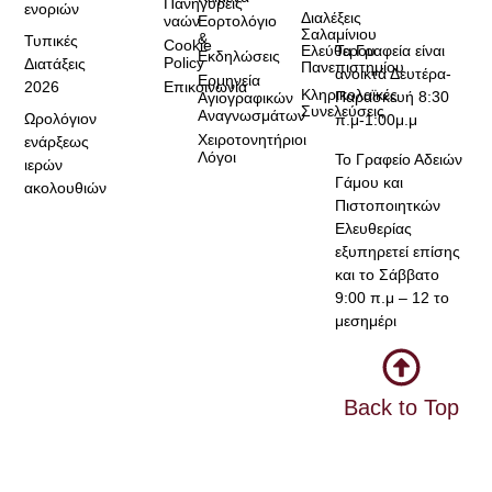
Πανηγύρεις
ενοριών
Διαλέξεις
ναών
Εορτολόγιο
Σαλαμίνιου
&
Τυπικές
Cookie
Τα Γραφεία είναι
Ελεύθερου
Εκδηλώσεις
Policy
Διατάξεις
Πανεπιστημίου
ανοικτά Δευτέρα-
Ερμηνεία
2026
Επικοινωνία
Κληρικολαϊκές
Παρασκευή 8:30
Αγιογραφικών
Συνελεύσεις
Αναγνωσμάτων
Ωρολόγιον
π.μ-1:00μ.μ
Χειροτονητήριοι
ενάρξεως
Λόγοι
Το Γραφείο Αδειών
ιερών
Γάμου και
ακολουθιών
Πιστοποιητκών
Ελευθερίας
εξυπηρετεί επίσης
και το Σάββατο
9:00 π.μ – 12 το
μεσημέρι
Back to Top