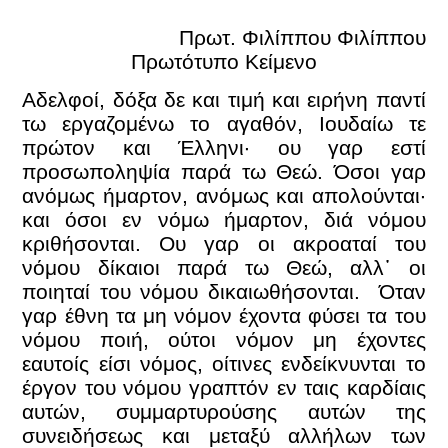
Πρωτ. Φιλίππου Φιλίππου
Πρωτότυπο Κείμενο
Αδελφοί, δόξα δε και τιμή και ειρήνη παντί
τω εργαζομένω το αγαθόν, Ιουδαίω τε
πρώτον και Έλληνι· ου γαρ εστί
προσωποληψία παρά τω Θεώ. Όσοι γαρ
ανόμως ήμαρτον, ανόμως και απολούνται·
και όσοι εν νόμω ήμαρτον, διά νόμου
κριθήσονται. Ου γαρ οι ακροαταί του
νόμου δίκαιοι παρά τω Θεώ, αλλ᾿ οι
ποιηταί του νόμου δικαιωθήσονται. Όταν
γαρ έθνη τα μη νόμον έχοντα φύσει τα του
νόμου ποιή, ούτοι νόμον μη έχοντες
εαυτοίς είσι νόμος, οίτινες ενδείκνυνται το
έργον του νόμου γραπτόν εν ταις καρδίαις
αυτών, συμμαρτυρούσης αυτών της
συνειδήσεως και μεταξύ αλλήλων των