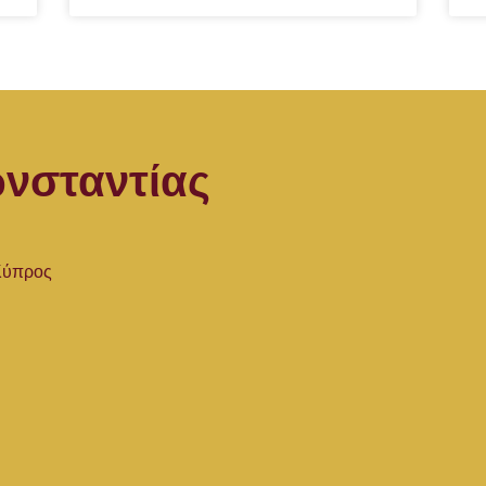
νσταντίας
 Κύπρος