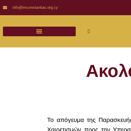
info@imconstantias.org.cy
Ακολ
Το απόγευμα της Παρασκευής
Χαιρετισμών προς την Υπερα