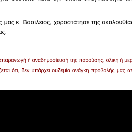
μας κ. Βασίλειος, χοροστάτησε της ακολουθίας
ας.
παραγωγή ή αναδημοσίευσή της παρούσης, ολική ή μερικ
ίζεται ότι, δεν υπάρχει ουδεμία ανάγκη προβολής μας