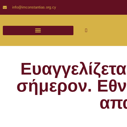
info@imconstantias.org.cy
Ευαγγελίζετα
σήμερον. Εθν
απ