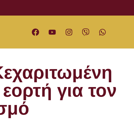
 Κεχαριτωμένη
εορτή για τον
σμό