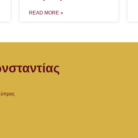
READ MORE »
νσταντίας
 Κύπρος