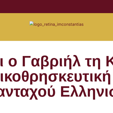
ι ο Γαβριήλ τη
ικοθρησκευτική 
ανταχού Ελληνι