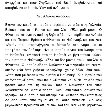
ἀνεῳγότα, καὶ τοὺς Ἀγγέλους τοῦ Θεοῦ ἀναβαίνοντας, καὶ
καταβαίνοντας ἐπὶ τὸν Υἱὸν τοῦ ἀνθρώπου.
Νεοελληνική Απόδοση
Εκείνο τον καιρό, ο Ιησούς αποφάσισε να πάει στη Γαλιλαία.
Βρίσκει τότε το Φίλιππο και του λέει: «Έλα μαζί μου». Ο
Φίλιππος καταγόταν από τη Βηθσαϊδά, την πατρίδα του Ανδρέα
και του Πέτρου. Βρίσκει ο Φίλιππος το Ναθαναήλ και του λέει:
«Αυτόν που προανήγγειλε ο Μωυσής στο νόμο και οι
προφήτες, τον βρήκαμε· είναι ο Ιησούς, ο γιος του Ιωσήφ από
τη Ναζαρέτ». «Μπορεί από τη Ναζαρέτ να βγει τίποτα καλό;»
τον ρώτησε ο Ναθαναήλ. «Έλα και δες μόνος σου», του λέει ο
Φίλιππος. Ο Ιησούς είδε το Ναθαναήλ να πλησιάζει και λέει γι΄
αυτόν: «Να ένας γνήσιος Ισραηλίτης, χωρίς δόλο μέσα του».
«Από πού με ξέρεις;» τον ρωτάει ο Ναθαναήλ. Κι ο Ιησούς του
απάντησε: «Προτού σου πει ο Φίλιππος να ΄ρθείς, σε είδα που
ήσουν κάτω απ΄ τη συκιά». Τότε ο Ναθαναήλ του είπε:
«Διδάσκαλε, εσύ είσαι ο Υιός του Θεού, εσύ είσαι ο βασιλιάς του
Ισραήλ». Κι ο Ιησούς του αποκρίθηκε: «Επειδή σου είπα πως
σε είδα κάτω από τη συκιά, γι΄ αυτό πιστεύεις; Θα δεις
μεγαλύτερα πράγματα απ΄ αυτά». Και του λέει: «Σας βεβαιώνω