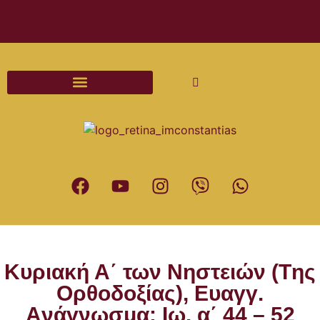
Διαδικασίες και Έντυπα Γάμου
Κυριακή Α΄ των Νηστειών (Tης
Ορθοδοξίας), Ευαγγ.
Aνάγνωσμα: Ιω. α΄ 44 – 52