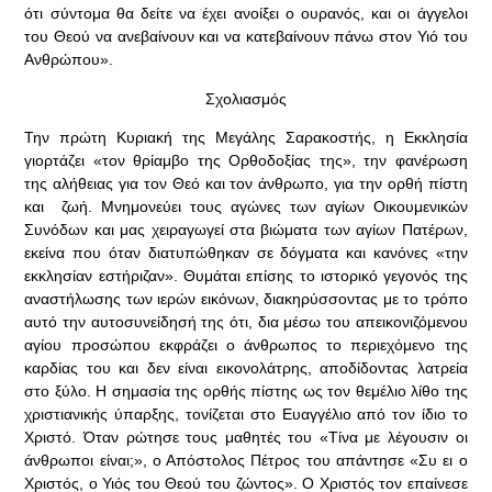
ότι σύντομα θα δείτε να έχει ανοίξει ο ουρανός, και οι άγγελοι
του Θεού να ανεβαίνουν και να κατεβαίνουν πάνω στον Υιό του
Ανθρώπου».
Σχολιασμός
Την πρώτη Κυριακή της Μεγάλης Σαρακοστής, η Εκκλησία
γιορτάζει «τον θρίαμβο της Ορθοδοξίας της», την φανέρωση
της αλήθειας για τον Θεό και τον άνθρωπο, για την ορθή πίστη
και ζωή. Μνημονεύει τους αγώνες των αγίων Οικουμενικών
Συνόδων και μας χειραγωγεί στα βιώματα των αγίων Πατέρων,
εκείνα που όταν διατυπώθηκαν σε δόγματα και κανόνες «την
εκκλησίαν εστήριζαν». Θυμάται επίσης το ιστορικό γεγονός της
αναστήλωσης των ιερών εικόνων, διακηρύσσοντας με το τρόπο
αυτό την αυτοσυνείδησή της ότι, δια μέσω του απεικονιζόμενου
αγίου προσώπου εκφράζει ο άνθρωπος το περιεχόμενο της
καρδίας του και δεν είναι εικονολάτρης, αποδίδοντας λατρεία
στο ξύλο. Η σημασία της ορθής πίστης ως τον θεμέλιο λίθο της
χριστιανικής ύπαρξης, τονίζεται στο Ευαγγέλιο από τον ίδιο το
Χριστό. Όταν ρώτησε τους μαθητές του «Τίνα με λέγουσιν οι
άνθρωποι είναι;», ο Απόστολος Πέτρος του απάντησε «Συ ει ο
Χριστός, ο Υιός του Θεού του ζώντος». Ο Χριστός τον επαίνεσε