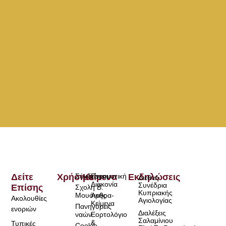
Δείτε
Χρήσιμα
Σύνδεσμοι
Κείμενα
Πνευματική
Εκδηλώσεις
Διεθνή
Διακονία
Συνέδρια
Επίσης
Σχολή Β.
Κυπριακής
Μουσικής
Άρθρα-
Ακολουθίες
Αγιολογίας
Κείμενα
Πανηγύρεις
ενοριών
Διαλέξεις
ναών
Εορτολόγιο
Σαλαμίνιου
&
Τυπικές
Cookie