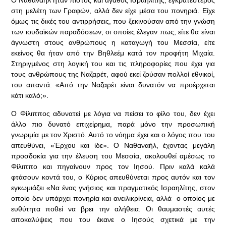
Ο Ναθαναήλ ήταν πιστός και αγαθός Ισραηλίτης, εγκρατέστερος
στη μελέτη των Γραφών, αλλά δεν είχε μέσα του πονηριά. Είχε
όμως τις δικές του αντιρρήσεις, που ξεκινούσαν από την γνώση
των ιουδαϊκών παραδόσεων, οι οποίες έλεγαν πως, είτε θα είναι
άγνωστη στους ανθρώπους η καταγωγή του Μεσσία, είτε
εκείνος θα ήταν από την Βηθλεέμ κατά τον προφήτη Μιχαία.
Στηριγμένος στη λογική του και τις πληροφορίες που έχει για
τους ανθρώπους της Ναζαρέτ, αφού εκεί ζούσαν πολλοί εθνικοί,
του απαντά: «Από την Ναζαρέτ είναι δυνατόν να προέρχεται
κάτι καλό;».
Ο Φίλιππος αδυνατεί με λόγια να πείσει το φίλο του, δεν έχει
άλλο πιο δυνατό επιχείρημα, παρά μόνο την προσωπική
γνωριμία με τον Χριστό. Αυτό το νόημα έχει και ο λόγος που του
απευθύνει, «Έρχου και ίδε». Ο Ναθαναήλ, έχοντας μεγάλη
προσδοκία για την έλευση του Μεσσία, ακολουθεί αμέσως το
Φίλιππο και πηγαίνουν προς τον Ιησού. Πριν καλά καλά
φτάσουν κοντά του, ο Κύριος απευθύνεται προς αυτόν και τον
εγκωμιάζει «Να ένας γνήσιος και πραγματικός Ισραηλίτης, στον
οποίο δεν υπάρχει πονηρία και ανειλικρίνεια, αλλά ο οποίος με
ευθύτητα ποθεί να βρει την αλήθεια. Οι θαυμαστές αυτές
αποκαλύψεις που του έκανε ο Ιησούς σχετικά με την