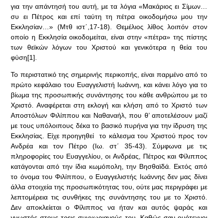
για την απάντησή του αυτή, με τα λόγια «Μακάριος ει Σίμων…
συ ει Πέτρος και επί ταύτη τη πέτρα οικοδομήσω μου την
Εκκλησίαν…» (Μτθ ιστ΄,17-18). Θεμέλιος λίθος λοιπόν στον
οποίο η Εκκλησία οικοδομείται, είναι στην «πέτρα» της πίστης
των θεϊκών λόγων του Χριστού και γενικότερα η θεία του
φύση[1].
Το περιστατικό της σημερινής περικοπής, είναι παρμένο από το
πρώτο κεφάλαιο του Ευαγγελιστή Ιωάννη, και κάνει λόγο για το
βίωμα της προσωπικής συνάντησης του κάθε ανθρώπου με το
Χριστό. Αναφέρεται στη εκλογή και κλήση από το Χριστό των
Αποστόλων Φιλίππου και Ναθαναήλ, που θ’ αποτελέσουν μαζί
με τους υπόλοιπους δέκα το βασικό πυρήνα για την ίδρυση της
Εκκλησίας. Είχε προηγηθεί το κάλεσμα του Χριστού προς τον
Ανδρέα και τον Πέτρο (Ιω. στ΄ 35-43). Σύμφωνα με τις
πληροφορίες του Ευαγγελίου, οι Ανδρέας, Πέτρος και Φίλιππος
κατάγονται από την ίδια κωμόπολη, την Βησθαϊδά. Εκτός από
το όνομα του Φιλίππου, ο Ευαγγελιστής Ιωάννης δεν μας δίνει
άλλα στοιχεία της προσωπικότητας του, ούτε μας περιγράφει με
λεπτομέρεια τις συνθήκες της συνάντησης του με το Χριστό.
Δεν αποκλείεται ο Φίλιππος να ήταν και αυτός ψαράς και
γνωστός στους τρεις συγχωριανούς του. Καθώς σαν ομότεχνοι