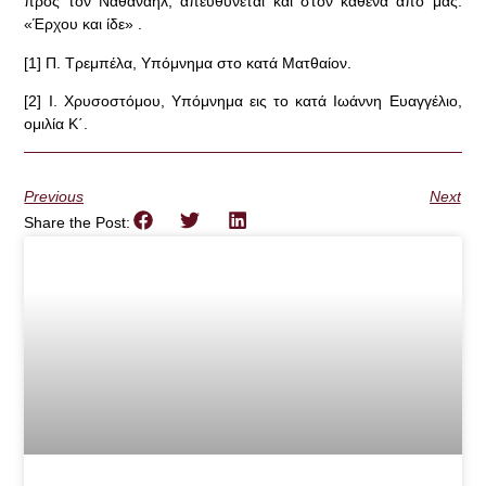
προς τον Ναθαναήλ, απευθύνεται και στον καθένα από μας:
«Έρχου και ίδε» .
[1] Π. Τρεμπέλα, Υπόμνημα στο κατά Ματθαίον.
[2] Ι. Χρυσοστόμου, Υπόμνημα εις το κατά Ιωάννη Ευαγγέλιο,
ομιλία Κ΄.
Previous
Next
Share the Post: