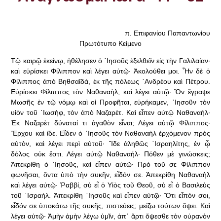
π. Επιφανίου Παπαντωνίου
Πρωτότυπο Κείμενο
Τῷ καιρῷ ἐκείνῳ, ἠθέλησεν ὁ ᾿Ιησοῦς ἐξελθεῖν εἰς τὴν Γαλιλαίαν·
καὶ εὑρίσκει Φίλιππον καὶ λέγει αὐτῷ· Ἀκολούθει μοι. Ἦν δὲ ὁ
Φίλιππος ἀπὸ Βηθσαῑδά, ἐκ τῆς πόλεως ᾿Ανδρέου καὶ Πέτρου.
Εὑρίσκει Φίλιππος τὸν Ναθαναὴλ, καὶ λέγει αὐτῷ· Ὅν ἔγραψε
Μωσῆς ἐν τῷ νόμῳ καὶ οἱ Προφῆται, εὑρήκαμεν, ᾿Ιησοῦν τὸν
υἱὸν τοῦ ᾿Ιωσὴφ, τὸν ἀπὸ Ναζαρέτ. Καὶ εἶπεν αὐτῷ Ναθαναήλ·
Ἐκ Ναζαρὲτ δύναταί τι ἀγαθὸν εἶναι; Λέγει αὐτῷ Φίλιππος·
Ἔρχου καὶ ἴδε. Εἶδεν ὁ ᾿Ιησοῦς τὸν Ναθαναὴλ ἐρχόμενον πρὸς
αὐτὸν, καὶ λέγει περὶ αὐτοῦ· Ἴδε ἀληθῶς ᾿Ισραηλίτης, ἐν ᾧ
δόλος οὐκ ἔστι. Λέγει αὐτῷ Ναθαναήλ· Πόθεν μὲ γινώσκεις;
Ἀπεκρίθη ὁ ᾿Ιησοῦς, καὶ εἶπεν αὐτῷ· Πρὸ τοῦ σε Φίλιππον
φωνῆσαι, ὄντα ὑπὸ τὴν συκῆν, εἶδόν σε. Ἀπεκρίθη Ναθαναὴλ
καὶ λέγει αὐτῷ· Ῥαββί, σὺ εἶ ὁ Υἱὸς τοῦ Θεοῦ, σὺ εἶ ὁ Βασιλεὺς
τοῦ ᾿Ισραήλ. Ἀπεκρίθη ᾿Ιησοῦς καὶ εἶπεν αὐτῷ· Ὅτι εἶπόν σοι,
εἶδόν σε ὑποκάτω τῆς συκῆς, πιστεύεις; μείζω τούτων ὄψει. Καὶ
λέγει αὐτῷ· Ἀμὴν ἀμὴν λέγω ὑμῖν, ἀπ᾿ ἄρτι ὄψεσθε τὸν οὐρανὸν