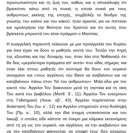
προσωπικότητα και τη ζωή του, καθώς και η αποκάλυψη ότι
βρισκόταν κάτω από τη συκιά, η οποία συκιά για τους
ανθρώπους εκείνης της εποχής, συμβόλιζε το δένδρο της
γνώσης του καλού και του κακού, ήταν αρκετές για να πιστεύει
και ομολογήσει την θεότητα του Χριστού και ότι αυτός που
βρίσκεται μπροστά του είναι πράγματι ο Μεσσίας.
Η ευαγγελική περικοπή τελειώνει με μια προαγγελία του Κυρίου
για όσα είχαν να δουν οι μαθητές κοντά του. Τονίζει την πηγή
της εξουσίας και της δύναμής του, όταν λέει στο Ναθαναήλ ότι
θα δεις «μεγαλύτερα πράγματα απ’ αυτά» που είδες σήμερα, και
όταν λέει στους μαθητές ότι σύντομα θα δουν τον ουρανό
ανοιγμένο και «τους αγγέλους του Θεού να ανεβαίνουν και να
κατεβαίνουν πάνω στον Υιό του ανθρώπου». Μιλά εδώ για τον
εαυτό του. Άγγελοι Τον διακονούν μετά τη νηστεία και τη νίκη
Του κατά του Διαβόλου (Ματθ. δ΄, 11), Άγγελοι Τον ενισχύουν
στη Γεθσημανή (Λουκ. κβ΄, 43), Άγγελοι παρίστανται στην
Ανάστασή Του (Ιω. κ΄, 12) και Άγγελοι υπηρετούν στην Ανάληψή
Του (Πρ. α΄, 10), αλλά την ίδια στιγμή υπαινίσσεται και τον
Ιακώβ, ο οποίος είδε κάποτε σε όνειρο μια κλίμακα εκτεινόμενη
από τη γη ως τον ουρανό, και αγγέλους να την ανεβαίνουν και
να την κατεβαίνουν φέρνοντας σε επαφή τους δύο κόσμους