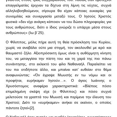
επαγγελματίες έριχναν τα δίχτυα στη λίμνη τις νύχτες, συχνά
αλληλοβοηθούμενοι, σίγουρα θα είχαν κάποιες ευκαιρίες για
συνομιλίες και συνεργασία μεταξύ τους. Ο Ιησούς Χριστός
φυσικά «δεν είχε ανάγκη κάποιον να του δώσει πληροφορίες για
τους ανθρώπους, διότι ο ίδιος γνώριζε τι υπάρχει μέσα στους
ανθρώπους» (Ιω β΄25).
Ο Φίλιππος, μόλις πήρε αυτή τη θεία πρόσκληση του Κυρί­ου,
χωρίς να αναβάλει ούτε μια στιγμή, τον ακολουθεί με ιερό και
θαυμαστό ζήλο. Αξιοπρόσεκτη όμως είναι η αυθόρμητη κίνηση
του, να μεταγγίσει την πίστη του και τη χαρά της πιο πάνω
συνάντησης, στο εκλεκτό του φίλο Ναθαναήλ. Παραλείπει να
του πει οτιδήποτε άλλο, και μπαίνει κατ’ ευθείαν στο θέμα
αναφωνώντας: «Όν έγραψε Μωυσής εν τω νόμω και οι
προφήται, ευρήκαμεν Ιησούν…». Ο άγιος Ιωάννης ο
Χρυσόστομος αναφέρει χαρακτηριστικά: «Βλέπεις πόσο
επιμελημένη σκέψη είχε (ο Φίλιππος) και πόσο συχνά
μελετούσε τα γραπτά του Μωυσή και περίμενε την έλευση του
Χριστού; Διότι το «ευρήκαμεν» ανήκει σε εκείνον, ο οποίος
πάντοτε ζητεί»[2].