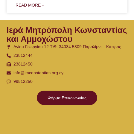
READ MORE »
Ιερά Μητρόπολη Κωνσταντίας
και Αμμοχώστου
Αγίου Γεωργίου 12 Τ.Θ. 34034 5309 Παραλίμνι – Κύπρος
23812444
23812450
info@imconstantias.org.cy
99512250
Φόρμα Επικοινωνίας