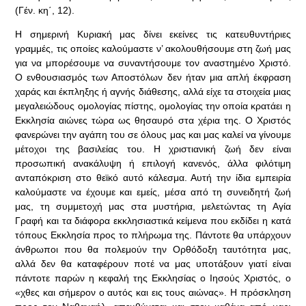
(Γέν. κη΄, 12).
Η σημερινή Κυριακή μας δίνει εκείνες τις κατευθυντήριες
γραμμές, τις οποίες καλούμαστε ν’ ακολουθήσουμε στη ζωή μας
για να μπορέσουμε να συναντήσουμε τον αναστημένο Χριστό.
Ο ενθουσιασμός των Αποστόλων δεν ήταν μια απλή έκφραση
χαράς και έκπληξης ή αγνής διάθεσης, αλλά είχε τα στοιχεία μιας
μεγαλειώδους ομολογίας πίστης, ομολογίας την οποία κρατάει η
Εκκλησία αιώνες τώρα ως θησαυρό στα χέρια της. Ο Χριστός
φανερώνει την αγάπη του σε όλους μας και μας καλεί να γίνουμε
μέτοχοι της βασιλείας του. Η χριστιανική ζωή δεν είναι
προσωπική ανακάλυψη ή επιλογή κανενός, άλλα φιλότιμη
ανταπόκριση στο θεϊκό αυτό κάλεσμα. Αυτή την ίδια εμπειρία
καλούμαστε να έχουμε και εμείς, μέσα από τη συνειδητή ζωή
μας, τη συμμετοχή μας στα μυστήρια, μελετώντας τη Αγία
Γραφή και τα διάφορα εκκλησιαστικά κείμενα που εκδίδει η κατά
τόπους Εκκλησία προς το πλήρωμα της. Πάντοτε θα υπάρχουν
άνθρωποι που θα πολεμούν την Ορθόδοξη ταυτότητα μας,
αλλά δεν θα καταφέρουν ποτέ να μας υποτάξουν γιατί είναι
πάντοτε παρών η κεφαλή της Εκκλησίας ο Ιησούς Χριστός, ο
«χθες και σήμερον ο αυτός και εις τους αιώνας». Η πρόσκληση