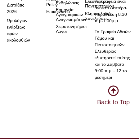
Τα Γραφεία είναι
Ελεύθερου
Εκδηλώσεις
Policy
Διατάξεις
Πανεπιστημίου
ανοικτά Δευτέρα-
Ερμηνεία
2026
Επικοινωνία
Κληρικολαϊκές
Παρασκευή 8:30
Αγιογραφικών
Συνελεύσεις
Αναγνωσμάτων
Ωρολόγιον
π.μ-1:00μ.μ
Χειροτονητήριοι
ενάρξεως
Λόγοι
Το Γραφείο Αδειών
ιερών
Γάμου και
ακολουθιών
Πιστοποιητκών
Ελευθερίας
εξυπηρετεί επίσης
και το Σάββατο
9:00 π.μ – 12 το
μεσημέρι
Back to Top