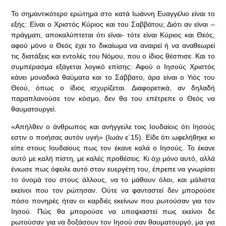
Το σημαντικότερο ερώτημα στο κατά Ιωάννη Ευαγγέλιο είναι το
εξής: Είναι ο Χριστός Κύριος και του Σαββάτου; Διότι αν είναι –
πράγματι, αποκαλύπτεται ότι είναι- τότε είναι Κύριος και Θεός,
αφού μόνο ο Θεός έχει το δικαίωμα να αναιρεί ή να αναθεωρεί
τις διατάξεις και εντολές του Νόμου, που ο ίδιος θέσπισε. Και το
συμπέρασμα εξάγεται λογικό επίσης: Αφού ο Ιησούς Χριστός
κάνει μοναδικά θαύματα και το Σάββατο, άρα είναι ο Υιός του
Θεού, όπως ο ίδιος ισχυρίζεται. Διαφορετικά, αν δηλαδή
παραπλανούσε τον κόσμο, δεν θα του επέτρεπε ο Θεός να
θαυματουργεί.
«Απήλθεν ο άνθρωπος και ανήγγειλε τοις Ιουδαίοις ότι Ιησούς
εστιν ο ποιήσας αυτόν υγιή» (Ιωάν ε΄15). Είδε ότι ωφελήθηκε κι
είπε στους Ιουδαίους πως τον έκανε καλά ο Ιησούς. Το έκανε
αυτό με καλή πίστη, με καλές προθέσεις. Κι όχι μόνο αυτό, αλλά
ένιωσε πως όφειλε αυτό στον ευεργέτη του, έπρεπε να γνωρίσει
το όνομά του στους άλλους, να το μάθουν όλοι, και μάλιστα
εκείνοι που τον ρώτησαν. Ούτε να φανταστεί δεν μπορούσε
πόσο πονηρές ήταν οι καρδιές εκείνων που ρωτούσαν για τον
Ιησού. Πώς θα μπορούσε να υποψιαστεί πως εκείνοι δε
ρωτούσαν για να δοξάσουν τον Ιησού σαν θαυματουργό, μα για