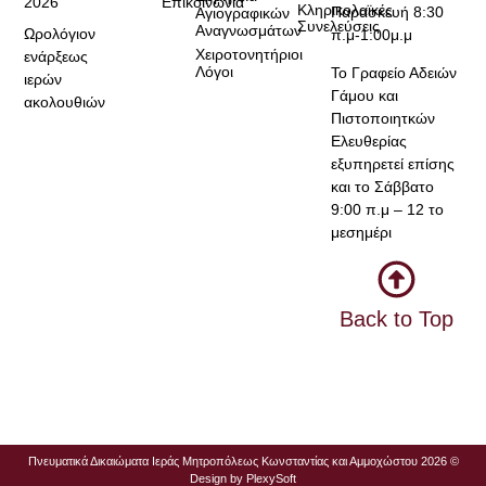
2026
Επικοινωνία
Κληρικολαϊκές
Παρασκευή 8:30
Αγιογραφικών
Συνελεύσεις
Αναγνωσμάτων
Ωρολόγιον
π.μ-1:00μ.μ
Χειροτονητήριοι
ενάρξεως
Λόγοι
Το Γραφείο Αδειών
ιερών
Γάμου και
ακολουθιών
Πιστοποιητκών
Ελευθερίας
εξυπηρετεί επίσης
και το Σάββατο
9:00 π.μ – 12 το
μεσημέρι
Back to Top
Πνευματικά Δικαιώματα Ιεράς Μητροπόλεως Κωνσταντίας και Αμμοχώστου 2026 ©
Design by
PlexySoft