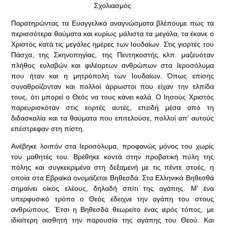
Σχολιασμός
Παρατηρώντας τα Ευαγγελικά αναγνώσματα βλέπουμε πως τα
περισσότερα θαύματα και κυρίως μάλιστα τα μεγάλα, τα έκανε ο
Χριστός κατά τις μεγάλες ημέρες των Ιουδαίων. Στις γιορτές του
Πάσχα, της Σκηνοπηγίας, της Πεντηκοστής κλπ. μαζευόταν
πλήθος ευλαβών και φιλέορτων ανθρώπων στα Ιεροσόλυμα
που ήταν και η μητρόπολη των Ιουδαίων. Όπως επίσης
συναθροίζονταν και πολλοί άρρωστοι που είχαν την ελπίδα
τους, ότι μπορεί ο Θεός να τους κάνει καλά. Ο Ιησούς Χριστός
παρευρισκόταν στις εορτές αυτές, επειδή μέσα από τη
διδασκαλία και τα θαύματα που επιτελούσε, πολλοί απ’ αυτούς
επέστρεφαν στη πίστη.
Ανέβηκε λοιπόν στα Ιεροσόλυμα, προφανώς μόνος του χωρίς
του μαθητές του. Βρέθηκε κοντά στην προβατική πύλη της
πόλης και συγκεκριμένα στη δεξαμενή με τις πέντε στοές, η
οποία στα Εβραϊκά ονομάζεται Βηθεσδά. Στα Ελληνικά Βηθεσθά
σημαίνει οίκος ελέους, δηλαδή σπίτι της αγάπης. Μ’ ένα
υπερφυσικό τρόπο ο Θεός έδειχνε την αγάπη του στους
ανθρώπους. Έτσι η Βηθεσδά θεωρείτο ένας ιερός τόπος, με
ιδιαίτερη αισθητή την παρουσία της αγάπης του Θεού. Και