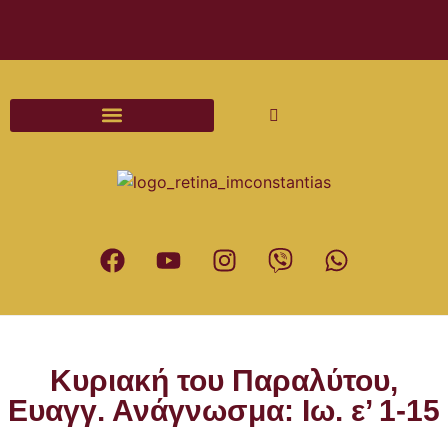
Διαδικασίες και Έντυπα Γάμου
Κυριακή του Παραλύτου,
Ευαγγ. Ανάγνωσμα: Ιω. ε’ 1-15