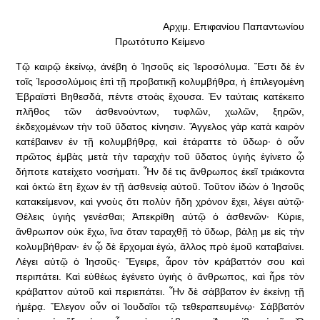
Αρχιμ. Επιφανίου Παπαντωνίου
Πρωτότυπο Κείμενο
Τῷ καιρῷ ἐκείνῳ, ἀνέβη ὁ Ἰησοῦς εἰς Ἱεροσόλυμα. Ἔστι δὲ ἐν
τοῖς Ἱεροσολύμοις ἐπὶ τῇ προβατικῇ κολυμβήθρα, ἡ ἐπιλεγομένη
Ἑβραϊστὶ Βηθεσδά, πέντε στοὰς ἔχουσα. Ἐν ταύταις κατέκειτο
πλῆθος τῶν ἀσθενούντων, τυφλῶν, χωλῶν, ξηρῶν,
ἐκδεχομένων τὴν τοῦ ὕδατος κίνησιν. Ἄγγελος γὰρ κατὰ καιρὸν
κατέβαινεν ἐν τῇ κολυμβήθρᾳ, καὶ ἐτάραττε τὸ ὕδωρ· ὁ οὖν
πρῶτος ἐμβὰς μετὰ τὴν ταραχὴν τοῦ ὕδατος ὑγιὴς ἐγίνετο ᾧ
δήποτε κατείχετο νοσήματι. Ἦν δέ τις ἄνθρωπος ἐκεῖ τριάκοντα
καὶ ὀκτὼ ἔτη ἔχων ἐν τῇ ἀσθενείᾳ αὐτοῦ. Τοῦτον ἰδὼν ὁ Ἰησοῦς
κατακείμενον, καὶ γνοὺς ὅτι πολὺν ἤδη χρόνον ἔχει, λέγει αὐτῷ·
Θέλεις ὑγιὴς γενέσθαι; Ἀπεκρίθη αὐτῷ ὁ ἀσθενῶν· Κύριε,
ἄνθρωπον οὐκ ἔχω, ἵνα ὅταν ταραχθῇ τὸ ὕδωρ, βάλῃ με εἰς τὴν
κολυμβήθραν· ἐν ᾧ δὲ ἔρχομαι ἐγὼ, ἄλλος πρὸ ἐμοῦ καταβαίνει.
Λέγει αὐτῷ ὁ Ἰησοῦς· Ἔγειρε, ἆρον τὸν κράβαττόν σου καὶ
περιπάτει. Καὶ εὐθέως ἐγένετο ὑγιὴς ὁ ἄνθρωπος, καὶ ἦρε τὸν
κράβαττον αὐτοῦ καὶ περιεπάτει. Ἦν δὲ σάββατον ἐν ἐκείνῃ τῇ
ἡμέρᾳ. Ἔλεγον οὖν οἱ Ἰουδαῖοι τῷ τεθεραπευμένῳ· Σάββατόν