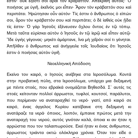
ἐστιν· οὐκ ἔξεστί σοι ἆραι τὸν κράβαττον. Ἀπεκρίθη αὐτοῖς· Ὁ
ποιήσας με ὑγιῆ, ἐκεῖνός μοι εἶπεν· Ἆρον τὸν κράβαττόν σου καὶ
περιπάτει. Ἠρώτησαν οὖν αὐτόν· Τίς ἐστιν ὁ ἄνθρωπος ὁ εἰπών
σοι, ἆρον τὸν κράβαττόν σου καὶ περιπάτει; ὁ δὲ ἰαθεὶς οὐκ ᾔδει
τίς ἐστιν· Ὁ γὰρ Ἰησοῦς ἐξένευσεν ὄχλου ὄντος ἐν τῷ τόπῳ.
Μετὰ ταῦτα εὑρίσκει αὐτὸν ὁ Ἰησοῦς ἐν τῷ ἱερῷ καὶ εἶπεν αὐτῷ·
Ἴδε ὑγιὴς γέγονας· μηκέτι ἁμάρτανε, ἵνα μὴ χεῖρόν σοί τι γένηται.
Ἀπῆλθεν ὁ ἄνθρωπος καὶ ἀνήγγειλε τοῖς Ἰουδαίοις ὅτι Ἰησοῦς
ἐστιν ὁ ποιήσας αὐτὸν ὑγιῆ.
Νεοελληνική Απόδοση
Εκείνο τον καιρό, ο Ιησούς ανέβηκε στα Ιεροσόλυμα. Κοντά
στην προβατική πύλη, στα Ιεροσόλυμα, υπάρχει μια δεξαμενή
με πέντε στοές, που εβραϊκά ονομάζεται Βηθεσδά. Σ΄ αυτές τις
στοές κείτονταν πολλοί άρρωστοι, τυφλοί, κουτσοί, παράλυτοι,
που περίμεναν να αναταραχθεί το νερό· γιατί, από καιρό σε
καιρό, ένας άγγελος Κυρίου κατέβαινε στη δεξαμενή κι
ανατάραζε τα νερά· όποιος, λοιπόν, έμπαινε πρώτος μετά την
αναταραχή του νερού, αυτός γινόταν καλά, όποια κι αν ήταν η
αρρώστια που τον ταλαιπωρούσε. Εκεί ήταν κι ένας άνθρωπος,
άρρωστος τριάντα οκτώ ολόκληρα χρόνια. Όταν τον είδε ο