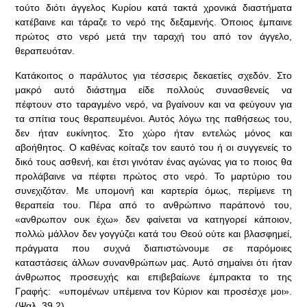
τούτο διότι άγγελος Κυρίου κατά τακτά χρονικά διαστήματα
κατέβαινε και τάραζε το νερό της δεξαμενής. Όποιος έμπαινε
πρώτος στο νερό μετά την ταραχή του από τον άγγελο,
θεραπευόταν.
Κατάκοιτος ο παράλυτος για τέσσερις δεκαετίες σχεδόν. Στο
μακρό αυτό διάστημα είδε πολλούς συνασθενείς να
πέφτουν στο ταραγμένο νερό, να βγαίνουν και να φεύγουν για
τα σπίτια τους θεραπευμένοι. Αυτός λόγω της παθήσεως του,
δεν ήταν ευκίνητος. Στο χώρο ήταν εντελώς μόνος και
αβοήθητος. Ο καθένας κοίταζε τον εαυτό του ή οι συγγενείς το
δικό τους ασθενή, και έτσι γινόταν ένας αγώνας για το ποιος θα
προλάβαινε να πέφτει πρώτος στο νερό. Το μαρτύριο του
συνεχιζόταν. Με υπομονή και καρτερία όμως, περίμενε τη
θεραπεία του. Πέρα από το ανθρώπινο παράπονό του,
«ανθρωπον ουκ έχω» δεν φαίνεται να κατηγορεί κάποιον,
πολλώ μάλλον δεν γογγύζει κατά του Θεού ούτε και βλασφημεί,
πράγματα που συχνά διαπιστώνουμε σε παρόμοιες
καταστάσεις άλλων συνανθρώπων μας. Αυτό σημαίνει ότι ήταν
άνθρωπος προσευχής και επιβεβαίωνε έμπρακτα το της
Γραφής: «υπομένων υπέμεινα τον Κύριον και προσέσχε μοι».
(Ψαλ. 39,2) .