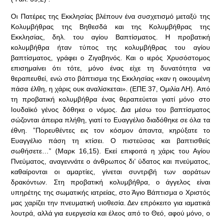
Οι Πατέρες της Εκκλησίας βλέπουν ένα συσχετισμό μεταξύ της
Κολυμβήθρας της Βηθεσδά και της Κολυμβήθρας της
Εκκλησίας, δηλ. του αγίου Βαπτίσματος. Η προβατική
κολυμβήθρα ήταν τύπος της κολυμβήθρας του αγίου
βαπτίσματος, γράφει ο Ζιγαβηνός. Και ο ιερός Χρυσόστομος
επισημαίνει ότι τότε, μόνο ένας είχε τη δυνατότητα να
θεραπευθεί, ενώ στο βάπτισμα της Εκκλησίας «καν η οικουμένη
πάσα έλθη, η χάρις ουκ αναλίσκεται». (ΕΠΕ 37, Ομιλία ΛΗ). Από
τη προβατική κολυμβήθρα ένας θεραπεύεται γιατί μόνο στο
Ιουδαϊκό γένος δόθηκε ο νόμος. Δια μέσω του βαπτίσματος
σώζονται άπειρα πλήθη, γιατί το Ευαγγέλιο διαδόθηκε σε όλα τα
έθνη. ”Πορευθέντες εις τον κόσμον άπαντα, κηρύξατε το
Ευαγγέλιο πάση τη κτίσει. Ο πιστεύσας και βαπτισθείς
σωθήσετε…” (Μαρκ 16,15). Εκεί επιφοιτά η χάρις του Αγίου
Πνεύματος, αναγεννάτε ο άνθρωπος δι’ ύδατος και πνεύματος,
καθαίρονται οι αμαρτίες, γίνεται συντριβή των αοράτων
δρακόντων. Στη προβατική κολυμβήθρα, ο άγγελος είναι
υπηρέτης της σωματικής ιατρείας, στο Άγιο Βάπτισμα ο Χριστός
μας χαρίζει την πνευματική υιοθεσία. Δεν επρόκειτο για ιαματικά
λουτρά, αλλά για ευεργεσία και έλεος από το Θεό, αφού μόνο, ο