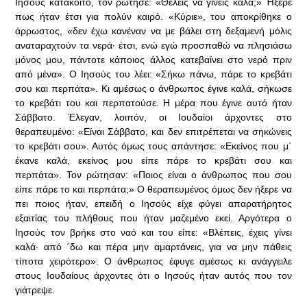
Ιησούς κατάκοιτο, τον ρώτησε: «Θέλεις να γίνεις καλά;» Ήξερε
πως ήταν έτσι για πολύν καιρό. «Κύριε», του αποκρίθηκε ο
άρρωστος, «δεν έχω κανέναν να με βάλει στη δεξαμενή μόλις
αναταραχτούν τα νερά· έτσι, ενώ εγώ προσπαθώ να πλησιάσω
μόνος μου, πάντοτε κάποιος άλλος κατεβαίνει στο νερό πριν
από μένα». Ο Ιησούς του λέει: «Σήκω πάνω, πάρε το κρεβάτι
σου και περπάτα». Κι αμέσως ο άνθρωπος έγινε καλά, σήκωσε
το κρεβάτι του και περπατούσε. Η μέρα που έγινε αυτό ήταν
Σάββατο. Έλεγαν, λοιπόν, οι Ιουδαίοι άρχοντες στο
θεραπευμένο: «Είναι Σάββατο, και δεν επιτρέπεται να σηκώνεις
το κρεβάτι σου». Αυτός όμως τους απάντησε: «Εκείνος που μ΄
έκανε καλά, εκείνος μου είπε πάρε το κρεβάτι σου και
περπάτα». Τον ρώτησαν: «Ποιος είναι ο άνθρωπος που σου
είπε πάρε το και περπάτα;» Ο θεραπευμένος όμως δεν ήξερε να
πει ποιος ήταν, επειδή ο Ιησούς είχε φύγει απαρατήρητος
εξαιτίας του πλήθους που ήταν μαζεμένο εκεί. Αργότερα ο
Ιησούς τον βρήκε στο ναό και του είπε: «Βλέπεις, έχεις γίνει
καλά· από ΄δω και πέρα μην αμαρτάνεις, για να μην πάθεις
τίποτα χειρότερο». Ο άνθρωπος έφυγε αμέσως κι ανάγγειλε
στους Ιουδαίους άρχοντες ότι ο Ιησούς ήταν αυτός που τον
γιάτρεψε.