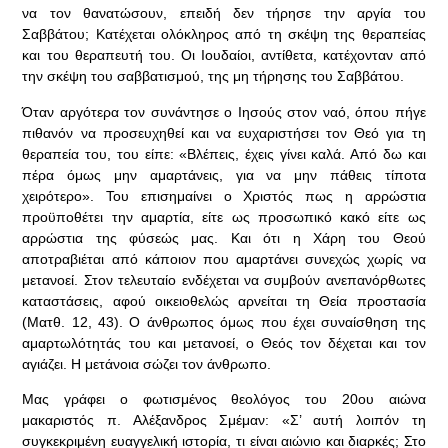
να τον θανατώσουν, επειδή δεν τήρησε την αργία του
Σαββάτου; Κατέχεται ολόκληρος από τη σκέψη της θεραπείας
και του θεραπευτή του. Οι Ιουδαίοι, αντίθετα, κατέχονταν από
την σκέψη του σαββατισμού, της μη τήρησης του Σαββάτου.
Όταν αργότερα τον συνάντησε ο Ιησούς στον ναό, όπου πήγε
πιθανόν να προσευχηθεί και να ευχαριστήσει τον Θεό για τη
θεραπεία του, του είπε: «Βλέπεις, έχεις γίνει καλά. Από δω και
πέρα όμως μην αμαρτάνεις, για να μην πάθεις τίποτα
χειρότερο». Του επισημαίνει ο Χριστός πως η αρρώστια
προϋποθέτει την αμαρτία, είτε ως προσωπικό κακό είτε ως
αρρώστια της φύσεώς μας. Και ότι η Χάρη του Θεού
αποτραβιέται από κάποιον που αμαρτάνει συνεχώς χωρίς να
μετανοεί. Στον τελευταίο ενδέχεται να συμβούν ανεπανόρθωτες
καταστάσεις, αφού οικειοθελώς αρνείται τη Θεία προστασία
(Ματθ. 12, 43). Ο άνθρωπος όμως που έχει συναίσθηση της
αμαρτωλότητάς του και μετανοεί, ο Θεός τον δέχεται και τον
αγιάζει. Η μετάνοια σώζει τον άνθρωπο.
Μας γράφει ο φωτισμένος θεολόγος του 20ου αιώνα
μακαριστός π. Αλέξανδρος Σμέμαν: «Σ’ αυτή λοιπόν τη
συγκεκριμένη ευαγγελική ιστορία, τι είναι αιώνιο και διαρκές; Στο