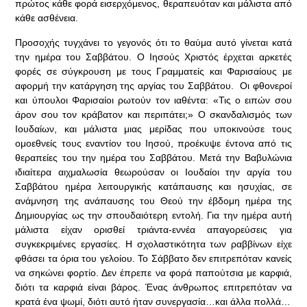
πρώτος κάθε φορά εισερχόμενος, θεραπευόταν και μάλιστα από
κάθε ασθένεια.
Προσοχής τυγχάνει το γεγονός ότι το θαύμα αυτό γίνεται κατά
την ημέρα του Σαββάτου. Ο Ιησούς Χριστός έρχεται αρκετές
φορές σε σύγκρουση με τους Γραμματείς και Φαρισαίους με
αφορμή την κατάργηση της αργίας του Σαββάτου. Οι φθονεροί
και ύπουλοι Φαρισαίοι ρωτούν τον ιαθέντα: «Τις ο ειπών σου
άρον σου τον κράβατον και περιπάτει;» Ο σκανδαλισμός των
Ιουδαίων, και μάλιστα μιας μερίδας που υποκινούσε τους
ομοεθνείς τους εναντίον του Ιησού, προέκυψε έντονα από τις
θεραπείες του την ημέρα του Σαββάτου. Μετά την Βαβυλώνια
ιδιαίτερα αιχμαλωσία θεωρούσαν οι Ιουδαίοι την αργία του
Σαββάτου ημέρα λειτουργικής κατάπαυσης και ησυχίας, σε
ανάμνηση της ανάπαυσης του Θεού την έβδομη ημέρα της
Δημιουργίας ως την σπουδαιότερη εντολή. Για την ημέρα αυτή
μάλιστα είχαν ορισθεί τριάντα-εννέα απαγορεύσεις για
συγκεκριμένες εργασίες. Η σχολαστικότητα των ραββίνων είχε
φθάσει τα όρια του γελοίου. Το Σάββατο δεν επιτρεπόταν κανείς
να σηκώνει φορτίο. Δεν έπρεπε να φορά παπούτσια με καρφιά,
διότι τα καρφιά είναι βάρος. Ένας άνθρωπος επιτρεπόταν να
κρατά ένα ψωμί, διότι αυτό ήταν συνεργασία…και άλλα πολλά…