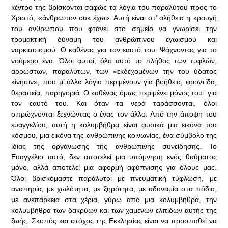
κέντρο της βρίσκονται σαφώς τα λόγια του παραλύτου προς το
Χριστό, «άνθρωπον ουκ έχω». Αυτή είναι στ’ αλήθεια η κραυγή
του ανθρώπου που φτάνει στο σημείο να γνωρίσει την
τρομακτική δύναμη του ανθρώπινου εγωισμού και
ναρκισσισμού. Ο καθένας για τον εαυτό του. Ψάχνοντας για το
νούμερο ένα. Όλοι αυτοί, όλο αυτό το πλήθος των τυφλών,
αρρώστων, παραλύτων, των «εκδεχομένων την του ύδατος
κίνησιν», που μ’ άλλα λόγια περιμένουν για βοήθεια, φροντίδα,
θεραπεία, παρηγοριά. Ο καθένας όμως περιμένει μόνος του· για
τον εαυτό του. Και όταν τα νερά ταράσσονται, όλοι
σπρώχνονται ξεχνώντας ο ένας τον άλλο. Από την άποψη του
ευαγγελίου, αυτή η κολυμβήθρα είναι φυσικά μια εικόνα του
κόσμου, μια εικόνα της ανθρώπινης κοινωνίας, ένα σύμβολο της
ίδιας της οργάνωσης της ανθρώπινης συνείδησης. Το
Ευαγγέλιο αυτό, δεν αποτελεί μια υπόμνηση ενός θαύματος
μόνο, αλλά αποτελεί μια αφορμή αφύπνισης για όλους μας.
Όλοι βρισκόμαστε παράλυτοι με πνευματική τύφλωση, με
αναπηρία, με χωλότητα, με ξηρότητα, με αδυναμία στα πόδια,
με ανεπάρκεια στα χέρια, γύρω από μια κολυμβήθρα, την
κολυμβήθρα των δακρύων και των χαμένων ελπίδων αυτής της
ζωής. Σκοπός και στόχος της Εκκλησίας είναι να προσπαθεί να