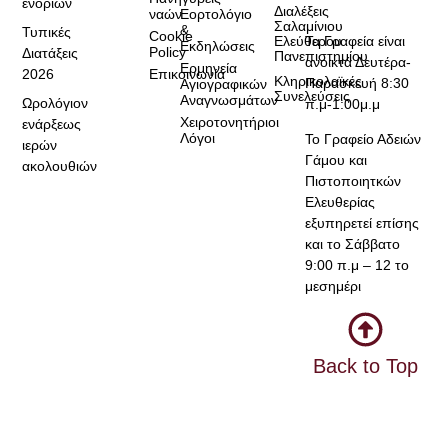
ενοριών
Διαλέξεις
ναών
Εορτολόγιο
Σαλαμίνιου
&
Τυπικές
Cookie
Τα Γραφεία είναι
Ελεύθερου
Εκδηλώσεις
Policy
Διατάξεις
Πανεπιστημίου
ανοικτά Δευτέρα-
Ερμηνεία
2026
Επικοινωνία
Κληρικολαϊκές
Παρασκευή 8:30
Αγιογραφικών
Συνελεύσεις
Αναγνωσμάτων
Ωρολόγιον
π.μ-1:00μ.μ
Χειροτονητήριοι
ενάρξεως
Λόγοι
Το Γραφείο Αδειών
ιερών
Γάμου και
ακολουθιών
Πιστοποιητκών
Ελευθερίας
εξυπηρετεί επίσης
και το Σάββατο
9:00 π.μ – 12 το
μεσημέρι
Back to Top