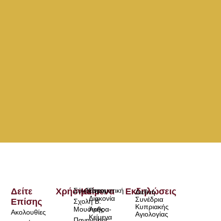
Δείτε
Χρήσιμα
Σύνδεσμοι
Κείμενα
Πνευματική
Εκδηλώσεις
Διεθνή
Διακονία
Συνέδρια
Επίσης
Σχολή Β.
Κυπριακής
Μουσικής
Άρθρα-
Ακολουθίες
Αγιολογίας
Κείμενα
Πανηγύρεις