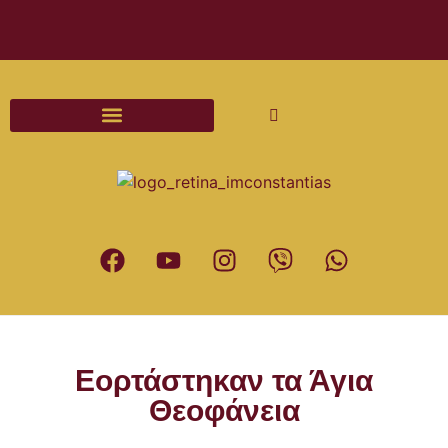
Διαδικασίες και Έντυπα Γάμου
Εορτάστηκαν τα Άγια
Θεοφάνεια