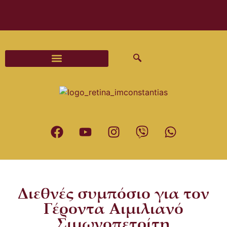
Διαδικασίες και Έντυπα Γάμου
Διεθνές συμπόσιο για τον
Γέροντα Αιμιλιανό
Σιμωνοπετρίτη